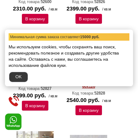
Код товара:
52600
Код товара:
52826
2310.00 руб.
2399.00 руб.
/ кв.м
/ кв.м
В корзину
В корзину
Минимальная сумма заказа составляет
15000 руб.
Мы используем cookies, чтобы сохранять ваш поиск,
рекомендовать
полезное и создавать другие удобства
на сайте.
Оставаясь с нами, вы соглашаетесь на
использование файлов куки.
OK
Керамогранит Italica
Керамогранит Italica
Bosavi Polished 60х120
Brava High Glossy
60х120
Код товара:
52827
Код товара:
52828
2399.00 руб.
/ кв.м
2540.00 руб.
/ кв.м
В корзину
В корзину