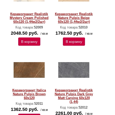
Керамогранит Realistik
Керамогранит Realistik
Mystery Cream Polished
Nature Pulpis Beige
60х120 (1,44м2/2шт)
60x120 (1,44м2/2шт)
Код товара:
52009
Код товара:
52010
2048.50 руб.
1762.50 руб.
/ кв.м
/ кв.м
В корзину
В корзину
Керамогранит Italica
Керамогранит Realistik
Nature Pulpis Brown
Nature Pulpis Dark Grey
60x120
Matt Carving 60x120
(1,44)
Код товара:
52011
Код товара:
52012
1362.50 руб.
/ кв.м
2261.00 руб.
/ кв.м