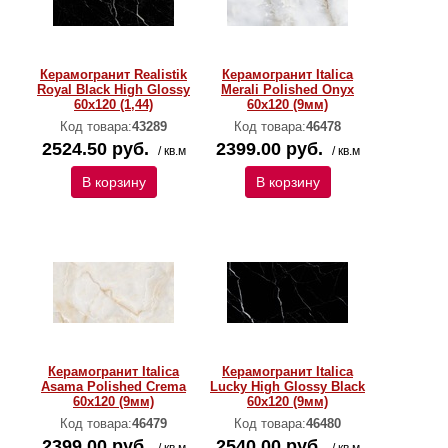
Керамогранит Realistik
Керамогранит Italica
Royal Black High Glossy
Merali Polished Onyx
60х120 (1,44)
60х120 (9мм)
Код товара:
43289
Код товара:
46478
2524.50 руб.
2399.00 руб.
/ кв.м
/ кв.м
В корзину
В корзину
Керамогранит Italica
Керамогранит Italica
Asama Polished Crema
Lucky High Glossy Black
60х120 (9мм)
60х120 (9мм)
Код товара:
46479
Код товара:
46480
2399.00 руб.
2540.00 руб.