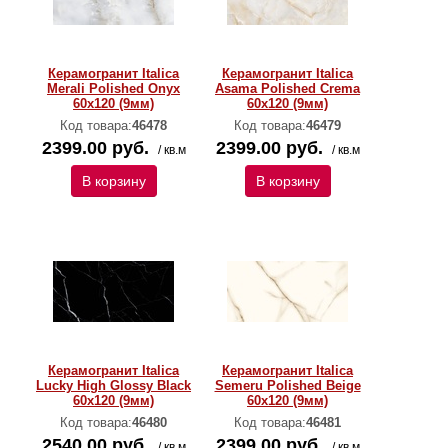
Керамогранит Italica
Керамогранит Italica
Merali Polished Onyx
Asama Polished Crema
60х120 (9мм)
60х120 (9мм)
Код товара:
46478
Код товара:
46479
2399.00 руб.
2399.00 руб.
/ кв.м
/ кв.м
В корзину
В корзину
Керамогранит Italica
Керамогранит Italica
Lucky High Glossy Black
Semeru Polished Beige
60х120 (9мм)
60х120 (9мм)
Код товара:
46480
Код товара:
46481
2540.00 руб.
2399.00 руб.
/ кв.м
/ кв.м