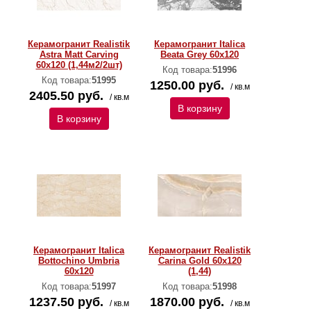
Керамогранит Realistik
Керамогранит Italica
Astra Matt Carving
Beata Grey 60x120
60x120 (1,44м2/2шт)
Код товара:
51996
Код товара:
51995
1250.00 руб.
/ кв.м
2405.50 руб.
/ кв.м
В корзину
В корзину
Керамогранит Italica
Керамогранит Realistik
Bottochino Umbria
Carina Gold 60x120
60x120
(1,44)
Код товара:
51997
Код товара:
51998
1237.50 руб.
1870.00 руб.
/ кв.м
/ кв.м