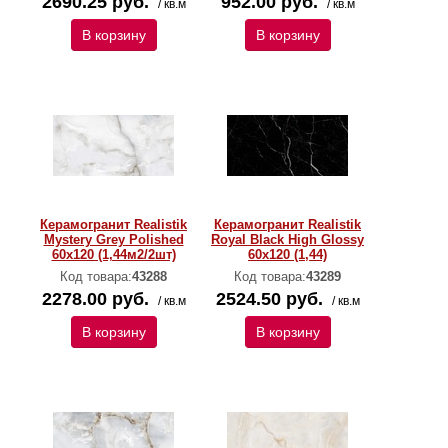
2690.25 руб.
952.00 руб.
/ кв.м
/ кв.м
В корзину
В корзину
Керамогранит Realistik
Керамогранит Realistik
Mystery Grey Polished
Royal Black High Glossy
60х120 (1,44м2/2шт)
60х120 (1,44)
Код товара:
43288
Код товара:
43289
2278.00 руб.
2524.50 руб.
/ кв.м
/ кв.м
В корзину
В корзину