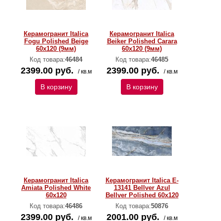
Керамогранит Italica
Керамогранит Italica
Fogu Polished Beige
Beiker Polished Carara
60х120 (9мм)
60х120 (9мм)
Код товара:
46484
Код товара:
46485
2399.00 руб.
2399.00 руб.
/ кв.м
/ кв.м
В корзину
В корзину
Керамогранит Italica
Керамогранит Italica E-
Amiata Polished White
13141 Bellver Azul
60х120
Bellver Polished 60х120
Код товара:
46486
Код товара:
50876
2399.00 руб.
2001.00 руб.
/ кв.м
/ кв.м