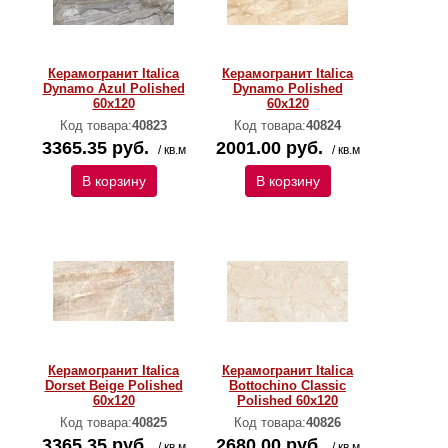
Керамогранит Italica
Керамогранит Italica
Dynamo Azul Polished
Dynamo Polished
60х120
60х120
Код товара:
40823
Код товара:
40824
3365.35 руб.
2001.00 руб.
/ кв.м
/ кв.м
В корзину
В корзину
Керамогранит Italica
Керамогранит Italica
Dorset Beige Polished
Bottochino Classic
60х120
Polished 60х120
Код товара:
40825
Код товара:
40826
3365.35 руб.
2680.00 руб.
/ кв.м
/ кв.м