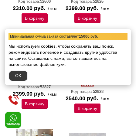
Код товара:
52600
Код товара:
52826
2310.00 руб.
2399.00 руб.
/ кв.м
/ кв.м
В корзину
В корзину
Минимальная сумма заказа составляет
15000 руб.
Мы используем cookies, чтобы сохранять ваш поиск,
рекомендовать
полезное и создавать другие удобства
на сайте.
Оставаясь с нами, вы соглашаетесь на
использование файлов куки.
OK
Керамогранит Italica
Керамогранит Italica
Bosavi Polished 60х120
Brava High Glossy
60х120
Код товара:
52827
Код товара:
52828
2399.00 руб.
/ кв.м
2540.00 руб.
/ кв.м
В корзину
В корзину