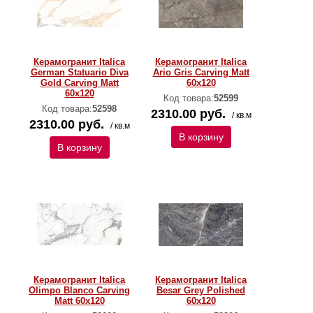
Керамогранит Italica
Керамогранит Italica
German Statuario Diva
Ario Gris Carving Matt
Gold Carving Matt
60x120
60x120
Код товара:
52599
Код товара:
52598
2310.00 руб.
/ кв.м
2310.00 руб.
/ кв.м
В корзину
В корзину
Керамогранит Italica
Керамогранит Italica
Olimpo Blanco Carving
Besar Grey Polished
Matt 60x120
60х120