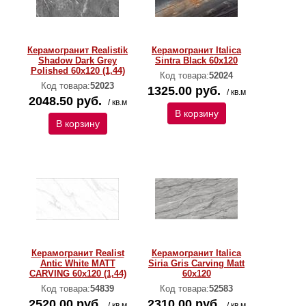
Керамогранит Realistik
Керамогранит Italica
Shadow Dark Grey
Sintra Black 60x120
Polished 60x120 (1,44)
Код товара:
52024
Код товара:
52023
1325.00 руб.
/ кв.м
2048.50 руб.
/ кв.м
В корзину
В корзину
Керамогранит Realist
Керамогранит Italica
Antic White MATT
Siria Gris Carving Matt
CARVING 60x120 (1,44)
60x120
Код товара:
54839
Код товара:
52583
2520.00 руб.
2310.00 руб.
/ кв.м
/ кв.м