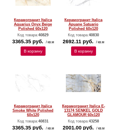
Керамогранит Italica
Керамогранит Italica
Aquarius Onyx Beige
Apuane Satuario
Polished 60х120
Polished 60х120
Код товара:
40829
Код товара:
40830
3365.35 руб.
2692.11 руб.
/ кв.м
/ кв.м
В корзину
В корзину
Керамогранит Italica
Керамогранит Italica E-
Smoke White Polished
13174 SENKEL GOLD
60х120
GLAMOUR 60х120
Код товара:
40831
Код товара:
43258
3365.35 руб.
2001.00 руб.
/ кв.м
/ кв.м