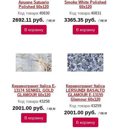
Apuane Satuario
Smoke White Polished
Polished 60х120
60х120
Код товара:
40830
Код товара:
40831
2692.11 руб.
3365.35 руб.
/ кв.м
/ кв.м
В корзину
В корзину
Керамогранит Italica E-
Керамогранит Italica
13174 SENKEL GOLD
LERSUNDI BASALTO
GLAMOUR 60х120
GLAMOUR E-13155
Glamour 60х120
Код товара:
43258
Код товара:
43259
2001.00 руб.
/ кв.м
2001.00 руб.
/ кв.м
В корзину
В корзину