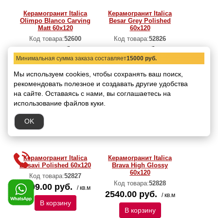
Керамогранит Italica
Керамогранит Italica
Olimpo Blanco Carving
Besar Grey Polished
Matt 60x120
60х120
Код товара:
52600
Код товара:
52826
2310.00 руб.
2399.00 руб.
/ кв.м
/ кв.м
Минимальная сумма заказа составляет
15000 руб.
В корзину
В корзину
Мы используем cookies, чтобы сохранять ваш поиск,
рекомендовать
полезное и создавать другие удобства
на сайте.
Оставаясь с нами, вы соглашаетесь на
использование файлов куки.
OK
Керамогранит Italica
Керамогранит Italica
Bosavi Polished 60х120
Brava High Glossy
60х120
Код товара:
52827
Код товара:
52828
2399.00 руб.
/ кв.м
2540.00 руб.
/ кв.м
В корзину
В корзину