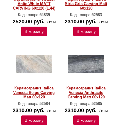
Antic White MATT
Siria Gris Carving Matt
CARVING 60x120 (1,44)
60x120
Код товара:
54839
Код товара:
52583
2520.00 руб.
2310.00 руб.
/ кв.м
/ кв.м
В корзину
В корзину
Керамогранит Italica
Керамогранит Italica
Venecia Beige Carving
Venecia Anthracite
Matt 60x120
Carving Matt 60x120
Код товара:
52584
Код товара:
52585
2310.00 руб.
2310.00 руб.
/ кв.м
/ кв.м
В корзину
В корзину