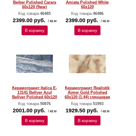
Beiker Polished Carara
Amiata Polished White
60х120 (9мм)
60х120
Код товара:
46485
Код товара:
46486
2399.00 руб.
2399.00 руб.
/ кв.м
/ кв.м
В корзину
В корзину
Керамогранит Italica E-
Керамогранит Realistik
13141 Bellver Azul
Ajmer Gold Polished
Bellver Polished 60х120
60x120 (1,44) глянцевая
Код товара:
50876
Код товара:
51993
2001.00 руб.
1929.50 руб.
/ кв.м
/ кв.м
В корзину
В корзину