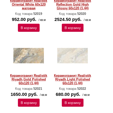
Керамогранит Realistik
Керамогранит Realistik
Oriental White 60x120
Reflection Gold High
матовая
Glossy 60x120 (1,44)
Код товара:
52019
Код товара:
52020
952.00 руб.
2524.50 руб.
/ кв.м
/ кв.м
В корзину
В корзину
Керамогранит Realistik
Керамогранит Realistik
Riyadh Gold Polished
Riyadh Light Polished
60x120 (1,44)
60x120 (1,44)
Код товара:
52021
Код товара:
52022
1650.00 руб.
680.00 руб.
/ кв.м
/ кв.м
В корзину
В корзину