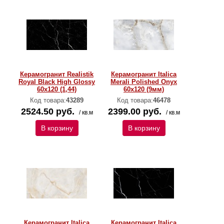
Керамогранит Realistik
Керамогранит Italica
Royal Black High Glossy
Merali Polished Onyx
60х120 (1,44)
60х120 (9мм)
Код товара:
43289
Код товара:
46478
2524.50 руб.
2399.00 руб.
/ кв.м
/ кв.м
В корзину
В корзину
Керамогранит Italica
Керамогранит Italica