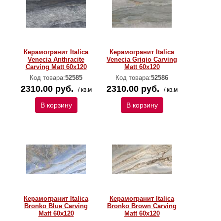
Керамогранит Italica
Керамогранит Italica
Venecia Anthracite
Venecia Grigio Carving
Carving Matt 60x120
Matt 60x120
Код товара:
52585
Код товара:
52586
2310.00 руб.
2310.00 руб.
/ кв.м
/ кв.м
В корзину
В корзину
Керамогранит Italica
Керамогранит Italica
Bronko Blue Carving
Bronko Brown Carving
Matt 60x120
Matt 60x120