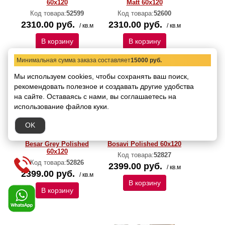
60x120
Matt 60x120
Код товара:
52599
Код товара:
52600
2310.00 руб.
2310.00 руб.
/ кв.м
/ кв.м
В корзину
В корзину
Минимальная сумма заказа составляет
15000 руб.
Мы используем cookies, чтобы сохранять ваш поиск,
рекомендовать
полезное и создавать другие удобства
на сайте.
Оставаясь с нами, вы соглашаетесь на
использование файлов куки.
OK
Керамогранит Italica
Керамогранит Italica
Besar Grey Polished
Bosavi Polished 60х120
60х120
Код товара:
52827
Код товара:
52826
2399.00 руб.
/ кв.м
2399.00 руб.
/ кв.м
В корзину
В корзину