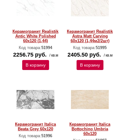
Керамогранит Realistik
Керамогранит Realistik
Antic White Polished
Astra Matt Carving
60x120 (1,44)
60x120 (1,44м2/2шт)
Код товара:
51994
Код товара:
51995
2256.75 руб.
2405.50 руб.
/ кв.м
/ кв.м
В корзину
В корзину
Керамогранит Italica
Керамогранит Italica
Beata Grey 60x120
Bottochino Umbria
60x120
Код товара:
51996