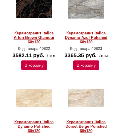
Керамогранит Italica
Керамогранит Italica
Arlon Brown Glamour
Dynamo Azul Polished
60х120
60х120
Код товара:
40822
Код товара:
40823
3582.11 руб.
3365.35 руб.
/ кв.м
/ кв.м
В корзину
В корзину
Керамогранит Italica
Керамогранит Italica
Dynamo Polished
Dorset Beige Polished
60х120
60х120