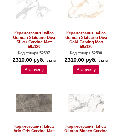
Керамогранит Italica
Керамогранит Italica
German Statuario Diva
German Statuario Diva
Silver Carving Matt
Gold Carving Matt
60x120
60x120
Код товара:
52597
Код товара:
52598
2310.00 руб.
2310.00 руб.
/ кв.м
/ кв.м
В корзину
В корзину
Керамогранит Italica
Керамогранит Italica
Ario Gris Carving Matt
Olimpo Blanco Carving