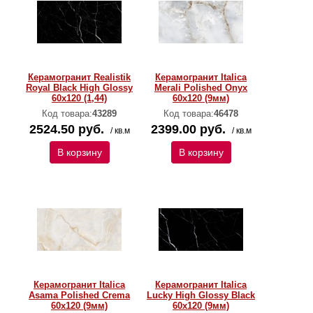
Керамогранит Realistik
Керамогранит Italica
Royal Black High Glossy
Merali Polished Onyx
60х120 (1,44)
60х120 (9мм)
Код товара:
43289
Код товара:
46478
2524.50 руб.
2399.00 руб.
/ кв.м
/ кв.м
В корзину
В корзину
Керамогранит Italica
Керамогранит Italica
Asama Polished Crema
Lucky High Glossy Black
60х120 (9мм)
60х120 (9мм)