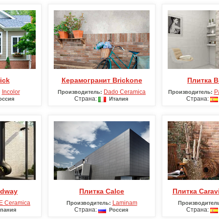
ick
Керамогранит Brickone
Плитка B
Incolor
Dado Ceramica
P
:
Производитель:
Производитель:
Страна:
Страна:
ссия
Италия
adway
Плитка Calce
Плитка Carav
E Ceramica
Laminam
Производитель:
Производител
Страна:
Страна:
пания
Россия