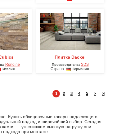
 Cubics
Плитка Dackel
Rondine
SDS
ль:
Производитель:
Страна:
Италия
Германия
1
2
3
4
5
>
>|
вке. Купить облицовочные товары надлежащего
видуальный подход и широчайший выбор. Сегодня
а камня — уж слишком высокую нагрузку они
о подхода при монтаже.