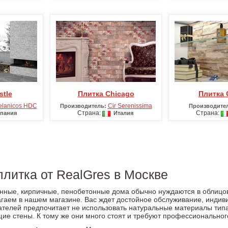
stle
Плитка Chicago
Плитка
elanicos HDC
Cir Serenissima
Производитель:
Производите
Страна:
Страна:
пания
Италия
литка от RealGres в Москве
нные, кирпичные, пенобетонные дома обычно нуждаются в облицо
агаем в нашем магазине. Вас ждет достойное обслуживание, инди
ателей предпочитает не использовать натуральные материалы тип
ие стены. К тому же они много стоят и требуют профессиональног