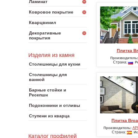
Ламинат
Ковровое покрытие
Кварцвинил
Декоративные
покрытия
Плитка Br
Изделия из камня
Производитель
Страна:
Ро
Столешницы для кухни
Столешницы для
ванной
Барные стойки и
Ресепшн
Подоконники и отливы
Ступени из кварца
Плитка Bro
AP
Производитель:
Страна:
Ис
Каталог профилей