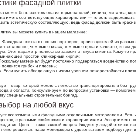
стики фасадной плитки
а может быть изготовлена из термопанелей, винила, металла, кер
на иметь соответствующие характеристики — то есть выдерживать 
вить эстетическую составляющую, ведь фасад должен быть красив
литку вы можете купить в нашем магазине:
. Фасадная плитка от наших партнеров, производителей из разных с
оответственно, чем выше класс, тем выше цена и качество, и тем д
ую. Этот параметр полностью зависит от вкуса клиента. Кому-то нр
поминающей простой клинкерный кирпич;
Поскольку материал будет постоянно подвергаться воздействию по
 появится грибок и плесень;
. Если купить обладающую низким уровнем пожаростойкости плитку
ует товар, который можно с легкостью транспортировать и без тру
рода и области. Консультируем по вопросам установки — помогаем
тву специальных строительных бригад.
выбор на любой вкус
лует всевозможными фасадными отделочными материалами. Есть 
цветов, с разными свойствами и характеристиками. Ассортимент на
бходится. Цена — тоже важный вопрос. Бюджет у людей отличается
с легко решается: наши менеджеры с удовольствием подберут для