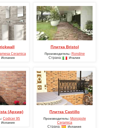
rickwall
Плитка Bristol
amesa Ceramica
Rondine
Производитель:
Страна:
Испания
Италия
ista (Архив)
Плитка Castillo
Codicer 95
Monopole
ь:
Производитель:
Ceramica
Испания
Страна:
Испания