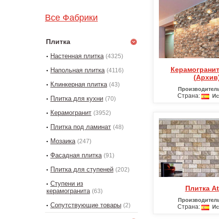
Все Фабрики
Плитка
Настенная плитка
(4325)
Керамогранит Adobe
Напольная плитка
(4116)
(Архив
Клинкерная плитка
(43)
Производитель
Страна:
Ис
Плитка для кухни
(70)
Керамогранит
(3952)
Плитка под ламинат
(48)
Мозаика
(247)
Фасадная плитка
(91)
Плитка для ступеней
(202)
Ступени из
Плитка At
керамогранита
(63)
Производитель
Сопутствующие товары
(2)
Страна:
Ис