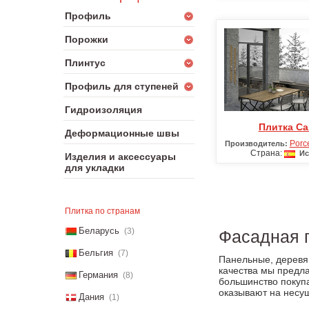
Профиль
Порожки
Плинтус
Профиль для ступеней
Гидроизоляция
Плитка Ca
Деформационные швы
Porc
Производитель:
Страна:
Ис
Изделия и аксессуары
для укладки
Плитка по странам
Беларусь
(3)
Фасадная п
Бельгия
(7)
Панельные, деревя
качества мы предл
Германия
(8)
большинство покуп
оказывают на несущ
Дания
(1)