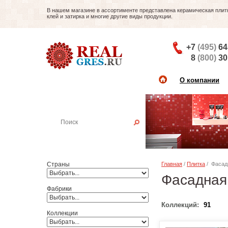
В нашем магазине в ассортименте представлена керамическая плитка
клей и затирка и многие другие виды продукции.
+7
(495)
64
8
(800)
30
О компании
Найти плитку
Пример:
Настенная плитка
Страны
Главная
/
Плитка
/ Фасад
Фасадная
Фабрики
Коллекций:
91
Коллекции