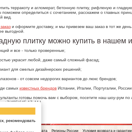
упить терракоту и агломерат, бетонную плитку, рифленую и гладкую
ы поможем определиться с сочетанием, расскажем о главных прин
й вид.
-заказ
и оформите доставку, и мы привезем ваш заказ в тот же ден
ее выгодной.
адную плитку можно купить в нашем и
кций и все - только проверенные;
костью украсит любой, даже самый сложный фасад;
риант для смелых дизайнерских решений;
азонов - от совсем недорогих вариантов до люкс брендов;
еди самых
известных брендов
Испании, Италии, Португалии, России
льтанты готовы помочь вам с выбором, посетите наш шоу-рум по а
е +7(495)645-17-44 !
ск, рекомендовать
овинки
Доставка и Оплата
Регионы России
Условия возврата и гарантии