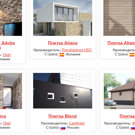
Плитка Aitana
Плитка Alta
)
Porcelanicos HDC
Производитель:
Производите
Страна:
Страна:
Испания
Oset
:
пания
ica
Плитка Blend
Плитка
Oset
Laminam
Ф
:
Производитель:
Производитель:
Страна:
Страна:
пания
Россия