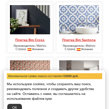
Плитка Bm Cross
Плитка Bm Santona
Mainzu
Mainzu
Производитель:
Производитель:
Страна:
Страна:
Испания
Испания
Минимальная сумма заказа составляет
15000 руб.
Мы используем cookies, чтобы сохранять ваш поиск,
рекомендовать
полезное и создавать другие удобства
на сайте.
Оставаясь с нами, вы соглашаетесь на
Плитка Bolonia
Плитка Bombato
использование файлов куки.
(Архив)
Mainzu
Производитель:
Страна:
Испания
Mainzu
Производитель:
OK
Страна:
Испания