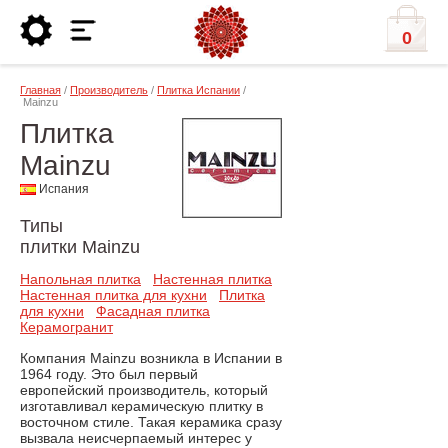
0
Главная
/
Производитель
/
Плитка Испании
/
Mainzu
Плитка
Mainzu
Испания
Типы
плитки Mainzu
Напольная плитка
Настенная плитка
Настенная плитка для кухни
Плитка
для кухни
Фасадная плитка
Керамогранит
Компания Mainzu возникла в Испании в
1964 году. Это был первый
европейский производитель, который
изготавливал керамическую плитку в
восточном стиле. Такая керамика сразу
вызвала неисчерпаемый интерес у