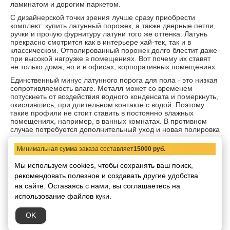
ламинатом и дорогим паркетом.
С дизайнерской точки зрения лучше сразу приобрести
комплект: купить латунный порожек, а также дверные петли,
ручки и прочую фурнитуру латуни того же оттенка. Латунь
прекрасно смотрится как в интерьере хай-тек, так и в
классическом. Отполированный порожек долго блестит даже
при высокой нагрузке в помещениях. Вот почему их ставят
не только дома, но и в офисах, корпоративных помещениях.
Единственный минус латунного порога для пола - это низкая
сопротивляемость влаге. Металл может со временем
потускнеть от воздействия водного конденсата и померкнуть,
окислившись, при длительном контакте с водой. Поэтому
такие профили не стоит ставить в постоянно влажных
помещениях, например, в ванных комнатах. В противном
случае потребуется дополнительный уход и новая полировка
через некоторое время после монтажа.
Минимальная сумма заказа составляет
15000 руб.
Выбирая вид порожка, покупатель должен обратить свое
внимание на следующие факторы:
Мы используем cookies, чтобы сохранять ваш поиск,
расстояние между соединениями разнородных
рекомендовать
полезное и создавать другие удобства
покрытий;
на сайте.
Оставаясь с нами, вы соглашаетесь на
типы покрытий;
использование файлов куки.
расхождение по высоте;
тип профиля самого порожка (плоский, скругленный и
прочие);
OK
способ крепежа порожка.