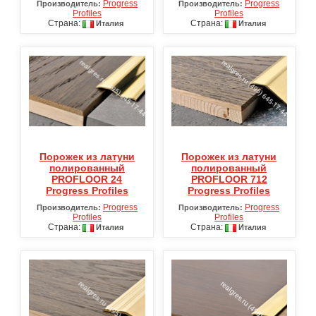
Progress
Progress
Производитель:
Производитель:
Profiles
Profiles
Страна:
Страна:
Италия
Италия
Порожек из латуни
Порожек из латуни
полированный
полированный
PROFLOOR 24
PROFLOOR 712
Progress Profiles
Progress Profiles
Progress
Progress
Производитель:
Производитель:
Profiles
Profiles
Страна:
Страна:
Италия
Италия