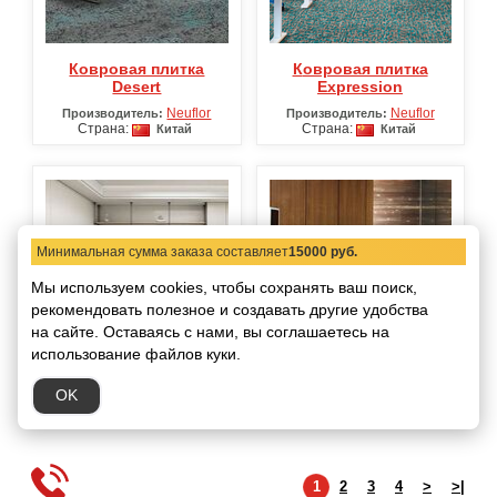
Ковровая плитка
Ковровая плитка
Desert
Expression
Neuflor
Neuflor
Производитель:
Производитель:
Страна:
Страна:
Китай
Китай
Минимальная сумма заказа составляет
15000 руб.
Мы используем cookies, чтобы сохранять ваш поиск,
рекомендовать
полезное и создавать другие удобства
на сайте.
Оставаясь с нами, вы соглашаетесь на
Ковровая плитка Farm
Ковровая плитка
использование файлов куки.
Land
Favorite
Neuflor
ФэнсиБлокс
Производитель:
Производитель:
OK
Страна:
Страна:
Китай
Китай
1
2
3
4
>
>|