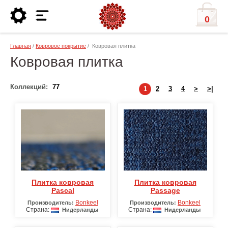
0
Главная
/
Ковровое покрытие
/ Ковровая плитка
Ковровая плитка
Коллекций:
77
1
2
3
4
>
>|
Плитка ковровая
Плитка ковровая
Pascal
Passage
Bonkeel
Bonkeel
Производитель:
Производитель:
Страна:
Страна:
Нидерланды
Нидерланды