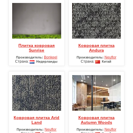
Плитка ковровая
Ковровая плитка
Sunrise
Andura
Bonkeel
Neuflor
Производитель:
Производитель:
Страна:
Страна:
Нидерланды
Китай
Ковровая плитка Arid
Ковровая плитка
Land
Autumn Woods
Neuflor
Neuflor
Производитель:
Производитель: