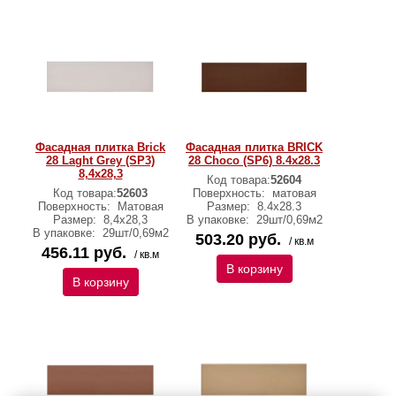
Фасадная плитка Brick
Фасадная плитка BRICK
28 Laght Grey (SP3)
28 Choco (SP6) 8.4x28.3
8,4х28,3
Код товара:
52604
Код товара:
52603
Поверхность:
матовая
Поверхность:
Матовая
Размер:
8.4x28.3
Размер:
8,4х28,3
В упаковке:
29шт/0,69м2
В упаковке:
29шт/0,69м2
503.20 руб.
/ кв.м
456.11 руб.
/ кв.м
В корзину
В корзину