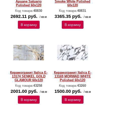
Apuane Satuario
Smoke White Polished
Polished 60х120
60х120
Код товара:
40830
Код товара:
40831
2692.11 руб.
3365.35 руб.
/ кв.м
/ кв.м
В корзину
В корзину
Керамогранит Italica E-
Керамогранит Italica E-
13174 SENKEL GOLD
13169 MORWAD WHITE
GLAMOUR 60х120
Polished 60х120
Код товара:
43258
Код товара:
43260
2001.00 руб.
1500.00 руб.
/ кв.м
/ кв.м
В корзину
В корзину