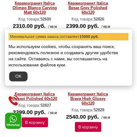
Керамогранит Italica
Керамогранит Italica
Olimpo Blanco Carving
Besar Grey Polished
Matt 60x120
60х120
Код товара:
52600
Код товара:
52826
2310.00 руб.
2399.00 руб.
/ кв.м
/ кв.м
В корзину
В корзину
Минимальная сумма заказа составляет
15000 руб.
Мы используем cookies, чтобы сохранять ваш поиск,
рекомендовать
полезное и создавать другие удобства
на сайте.
Оставаясь с нами, вы соглашаетесь на
использование файлов куки.
OK
Керамогранит Italica
Керамогранит Italica
Bosavi Polished 60х120
Brava High Glossy
60х120
Код товара:
52827
Код товара:
52828
2399.00 руб.
/ кв.м
2540.00 руб.
/ кв.м
В корзину
В корзину