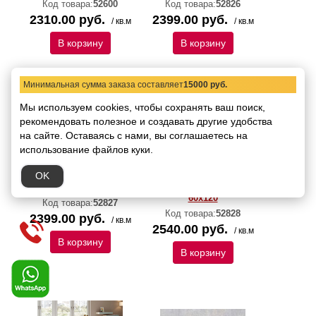
Код товара:
52600
Код товара:
52826
2310.00 руб.
2399.00 руб.
/ кв.м
/ кв.м
В корзину
В корзину
Минимальная сумма заказа составляет
15000 руб.
Мы используем cookies, чтобы сохранять ваш поиск,
рекомендовать
полезное и создавать другие удобства
на сайте.
Оставаясь с нами, вы соглашаетесь на
использование файлов куки.
OK
Керамогранит Italica
Керамогранит Italica
Bosavi Polished 60х120
Brava High Glossy
60х120
Код товара:
52827
Код товара:
52828
2399.00 руб.
/ кв.м
2540.00 руб.
/ кв.м
В корзину
В корзину