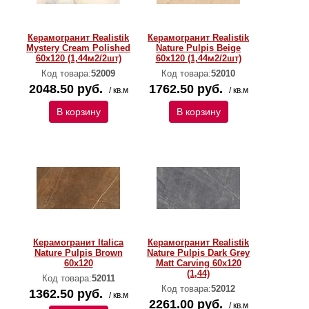
Керамогранит Realistik
Керамогранит Realistik
Mystery Cream Polished
Nature Pulpis Beige
60х120 (1,44м2/2шт)
60x120 (1,44м2/2шт)
Код товара:
52009
Код товара:
52010
2048.50 руб.
1762.50 руб.
/ кв.м
/ кв.м
В корзину
В корзину
Керамогранит Italica
Керамогранит Realistik
Nature Pulpis Brown
Nature Pulpis Dark Grey
60x120
Matt Carving 60x120
(1,44)
Код товара:
52011
Код товара:
52012
1362.50 руб.
/ кв.м
2261.00 руб.
/ кв.м