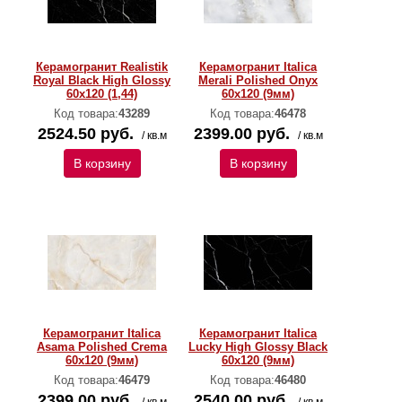
Керамогранит Realistik
Керамогранит Italica
Royal Black High Glossy
Merali Polished Onyx
60х120 (1,44)
60х120 (9мм)
Код товара:
43289
Код товара:
46478
2524.50 руб.
2399.00 руб.
/ кв.м
/ кв.м
В корзину
В корзину
Керамогранит Italica
Керамогранит Italica
Asama Polished Crema
Lucky High Glossy Black
60х120 (9мм)
60х120 (9мм)
Код товара:
46479
Код товара:
46480
2399.00 руб.
2540.00 руб.