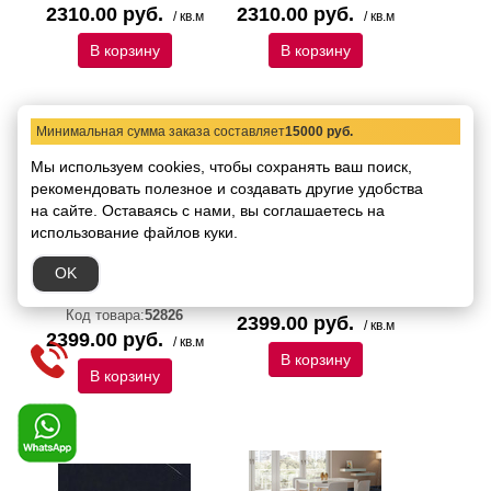
2310.00 руб.
2310.00 руб.
/ кв.м
/ кв.м
В корзину
В корзину
Минимальная сумма заказа составляет
15000 руб.
Мы используем cookies, чтобы сохранять ваш поиск,
рекомендовать
полезное и создавать другие удобства
на сайте.
Оставаясь с нами, вы соглашаетесь на
использование файлов куки.
Керамогранит Italica
Керамогранит Italica
OK
Besar Grey Polished
Bosavi Polished 60х120
60х120
Код товара:
52827
Код товара:
52826
2399.00 руб.
/ кв.м
2399.00 руб.
/ кв.м
В корзину
В корзину