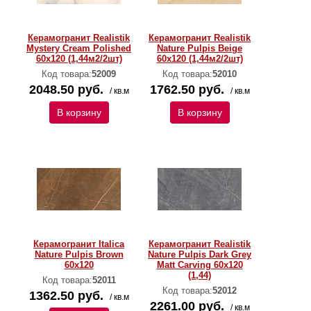
Керамогранит Realistik
Керамогранит Realistik
Mystery Cream Polished
Nature Pulpis Beige
60х120 (1,44м2/2шт)
60x120 (1,44м2/2шт)
Код товара:
52009
Код товара:
52010
2048.50 руб.
1762.50 руб.
/ кв.м
/ кв.м
В корзину
В корзину
Керамогранит Italica
Керамогранит Realistik
Nature Pulpis Brown
Nature Pulpis Dark Grey
60x120
Matt Carving 60x120
(1,44)
Код товара:
52011
Код товара:
52012
1362.50 руб.
/ кв.м
2261.00 руб.
/ кв.м