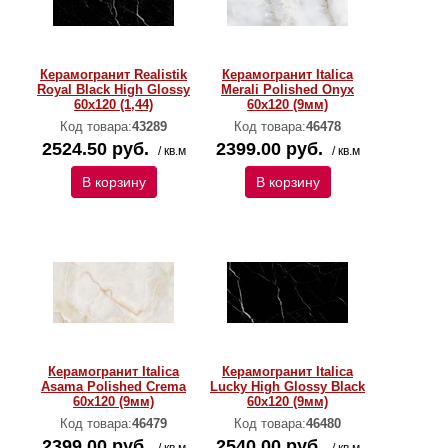
Керамогранит Realistik
Керамогранит Italica
Royal Black High Glossy
Merali Polished Onyx
60х120 (1,44)
60х120 (9мм)
Код товара:
43289
Код товара:
46478
2524.50 руб.
2399.00 руб.
/ кв.м
/ кв.м
В корзину
В корзину
Керамогранит Italica
Керамогранит Italica
Asama Polished Crema
Lucky High Glossy Black
60х120 (9мм)
60х120 (9мм)
Код товара:
46479
Код товара:
46480
2399.00 руб.
2540.00 руб.