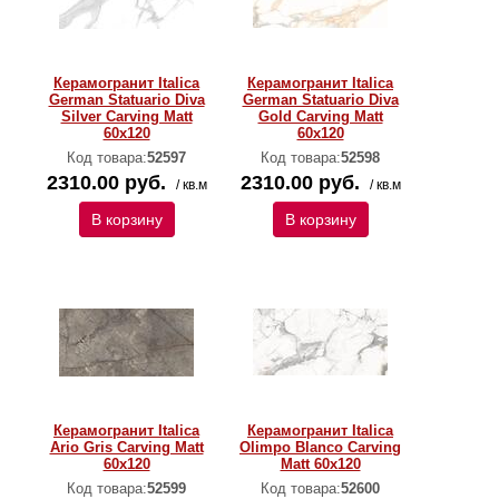
Керамогранит Italica
Керамогранит Italica
German Statuario Diva
German Statuario Diva
Silver Carving Matt
Gold Carving Matt
60x120
60x120
Код товара:
52597
Код товара:
52598
2310.00 руб.
2310.00 руб.
/ кв.м
/ кв.м
В корзину
В корзину
Керамогранит Italica
Керамогранит Italica
Ario Gris Carving Matt
Olimpo Blanco Carving
60x120
Matt 60x120
Код товара:
52599
Код товара:
52600