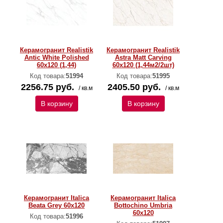
Керамогранит Realistik
Керамогранит Realistik
Antic White Polished
Astra Matt Carving
60x120 (1,44)
60x120 (1,44м2/2шт)
Код товара:
51994
Код товара:
51995
2256.75 руб.
2405.50 руб.
/ кв.м
/ кв.м
В корзину
В корзину
Керамогранит Italica
Керамогранит Italica
Beata Grey 60x120
Bottochino Umbria
60x120
Код товара:
51996