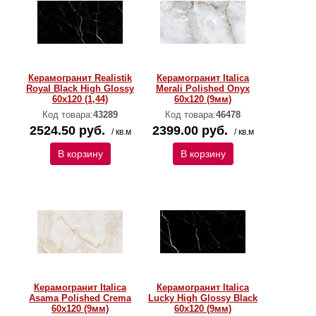
Керамогранит Realistik
Керамогранит Italica
Royal Black High Glossy
Merali Polished Onyx
60х120 (1,44)
60х120 (9мм)
Код товара:
43289
Код товара:
46478
2524.50 руб.
2399.00 руб.
/ кв.м
/ кв.м
В корзину
В корзину
Керамогранит Italica
Керамогранит Italica
Asama Polished Crema
Lucky High Glossy Black
60х120 (9мм)
60х120 (9мм)