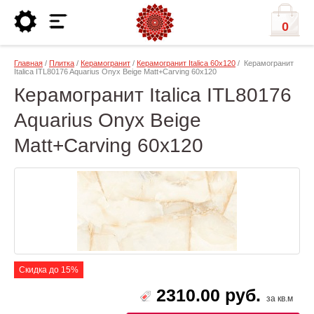
0
Главная
/
Плитка
/
Керамогранит
/
Керамогранит Italica 60х120
/ Керамогранит
Italica ITL80176 Aquarius Onyx Beige Matt+Carving 60х120
Керамогранит Italica ITL80176
Aquarius Onyx Beige
Matt+Carving 60х120
Скидка до 15%
2310.00 руб.
за кв.м