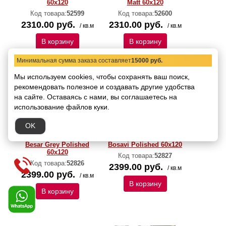
60x120
Matt 60x120
Код товара:
52599
Код товара:
52600
2310.00 руб.
2310.00 руб.
/ кв.м
/ кв.м
В корзину
В корзину
Минимальная сумма заказа составляет
15000 руб.
Мы используем cookies, чтобы сохранять ваш поиск,
рекомендовать
полезное и создавать другие удобства
на сайте.
Оставаясь с нами, вы соглашаетесь на
использование файлов куки.
OK
Керамогранит Italica
Керамогранит Italica
Besar Grey Polished
Bosavi Polished 60х120
60х120
Код товара:
52827
Код товара:
52826
2399.00 руб.
/ кв.м
2399.00 руб.
/ кв.м
В корзину
В корзину