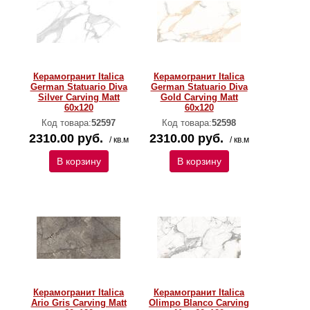
Керамогранит Italica
Керамогранит Italica
German Statuario Diva
German Statuario Diva
Silver Carving Matt
Gold Carving Matt
60x120
60x120
Код товара:
52597
Код товара:
52598
2310.00 руб.
2310.00 руб.
/ кв.м
/ кв.м
В корзину
В корзину
Керамогранит Italica
Керамогранит Italica
Ario Gris Carving Matt
Olimpo Blanco Carving