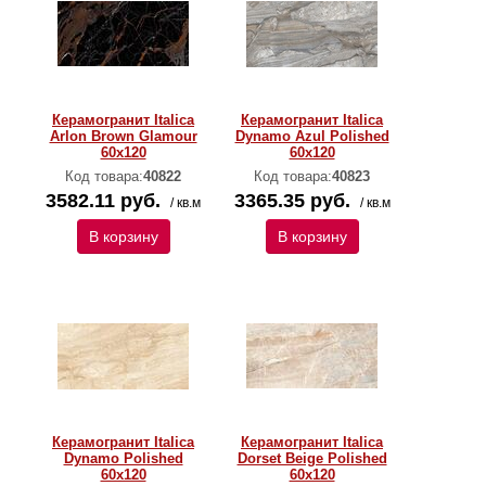
Керамогранит Italica
Керамогранит Italica
Arlon Brown Glamour
Dynamo Azul Polished
60х120
60х120
Код товара:
40822
Код товара:
40823
3582.11 руб.
3365.35 руб.
/ кв.м
/ кв.м
В корзину
В корзину
Керамогранит Italica
Керамогранит Italica
Dynamo Polished
Dorset Beige Polished
60х120
60х120