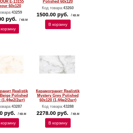
OUR E-13155
Polished 60х120
our 60х120
Код товара:
43260
овара:
43259
1500.00 руб.
/ кв.м
00 руб.
/ кв.м
В корзину
 корзину
ранит Realistik
Керамогранит Realistik
 Beige Polished
Mystery Grey Polished
 (1,44м2/2шт)
60х120 (1,44м2/2шт)
овара:
43287
Код товара:
43288
0 руб.
2278.00 руб.
/ кв.м
/ кв.м
 корзину
В корзину