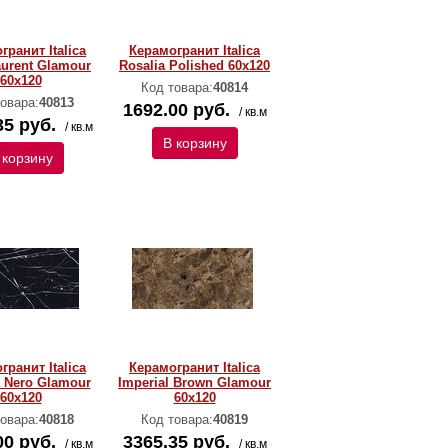
гранит Italica
Керамогранит Italica
aurent Glamour
Rosalia Polished 60х120
60х120
Код товара:
40814
овара:
40813
1692.00 руб.
/ кв.м
35 руб.
/ кв.м
В корзину
 корзину
гранит Italica
Керамогранит Italica
 Nero Glamour
Imperial Brown Glamour
60х120
60х120
овара:
40818
Код товара:
40819
00 руб.
3365.35 руб.
/ кв.м
/ кв.м