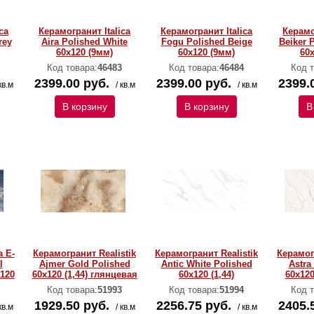
ca
Керамогранит Italica
Керамогранит Italica
Керамо
rey
Aira Polished White
Fogu Polished Beige
Beiker 
60х120 (9мм)
60х120 (9мм)
60
Код товара:
46483
Код товара:
46484
Код т
2399.00 руб.
2399.00 руб.
2399.
кв.м
/ кв.м
/ кв.м
В корзину
В корзину
В
a E-
Керамогранит Realistik
Керамогранит Realistik
Керамог
l
Ajmer Gold Polished
Antic White Polished
Astra
х120
60x120 (1,44) глянцевая
60x120 (1,44)
60x120
Код товара:
51993
Код товара:
51994
Код т
1929.50 руб.
2256.75 руб.
2405.
кв.м
/ кв.м
/ кв.м