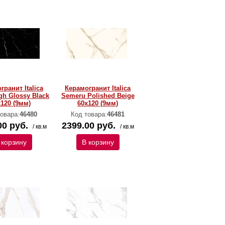
гранит Italica
Керамогранит Italica
gh Glossy Black
Semeru Polished Beige
х120 (9мм)
60х120 (9мм)
овара:
46480
Код товара:
46481
00 руб.
2399.00 руб.
/ кв.м
/ кв.м
 корзину
В корзину