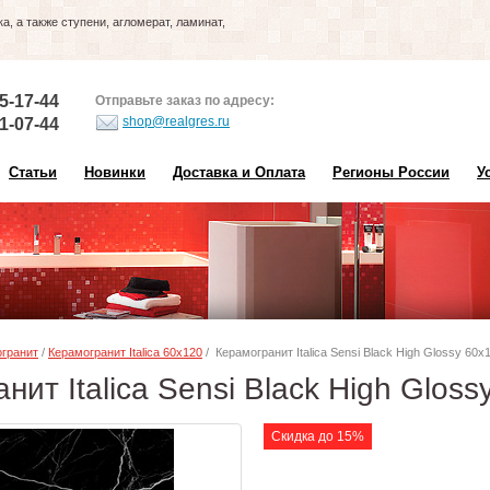
, а также ступени, агломерат, ламинат,
5-17-44
Отправьте заказ по адресу:
shop@realgres.ru
1-07-44
Статьи
Новинки
Доставка и Оплата
Регионы России
У
гранит
/
Керамогранит Italica 60х120
/ Керамогранит Italica Sensi Black High Glossy 60х
нит Italica Sensi Black High Glos
Скидка до 15%