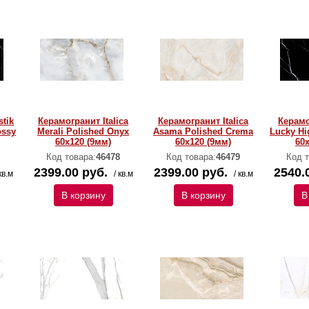
tik
Керамогранит Italica
Керамогранит Italica
Керамо
ossy
Merali Polished Onyx
Asama Polished Crema
Lucky Hi
60х120 (9мм)
60х120 (9мм)
60
Код товара:
46478
Код товара:
46479
Код т
2399.00 руб.
2399.00 руб.
2540.
кв.м
/ кв.м
/ кв.м
В корзину
В корзину
В