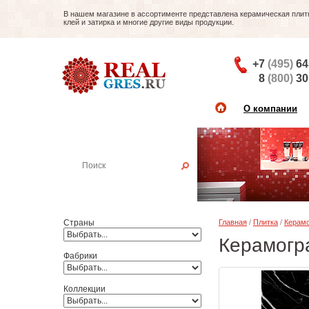
В нашем магазине в ассортименте представлена керамическая плитка
клей и затирка и многие другие виды продукции.
+7
(495)
64
8
(800)
30
О компании
Найти плитку
Пример:
Настенная плитка
Страны
Главная
/
Плитка
/
Керамо
Керамогра
Фабрики
Коллекции