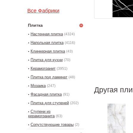
Все Фабрики
Плитка
Настенная плитка
(4324)
Напольная плитка
(4116)
Клинкерная плитка
(43)
Плитка для кухни
(70)
Керамогранит
(3951)
Плитка под ламинат
(48)
Мозаика
(247)
Другая пли
Фасадная плитка
(91)
Плитка для ступеней
(202)
Ступени из
керамогранита
(63)
Сопутствующие товары
(2)