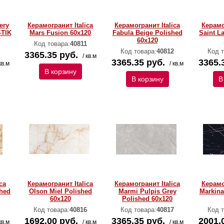
ery
Керамогранит Italica
Керамогранит Italica
Керамо
STIK
Mars Fusion 60х120
Fabula Beige Polished
Saint L
60х120
Код товара:
40811
Код товара:
40812
Код т
3365.35 руб.
/ кв.м
3365.35 руб.
3365.
кв.м
/ кв.м
В корзину
В корзину
В
ca
Керамогранит Italica
Керамогранит Italica
Керамо
shed
Olson Miel Polished
Marmi Pulpis Grey
Markina
60х120
Polished 60х120
Код товара:
40816
Код товара:
40817
Код т
1692.00 руб.
3365.35 руб.
2001.
кв.м
/ кв.м
/ кв.м