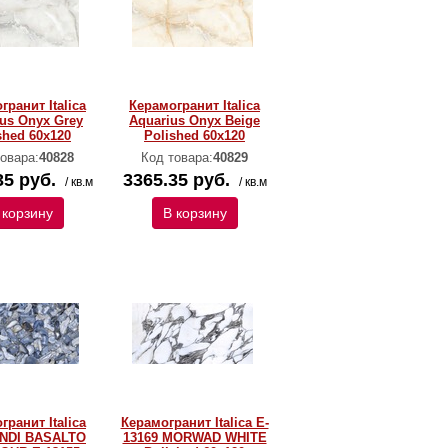
гранит Italica
Керамогранит Italica
us Onyx Grey
Aquarius Onyx Beige
shed 60х120
Polished 60х120
овара:
40828
Код товара:
40829
35 руб.
3365.35 руб.
/ кв.м
/ кв.м
 корзину
В корзину
гранит Italica
Керамогранит Italica E-
NDI BASALTO
13169 MORWAD WHITE