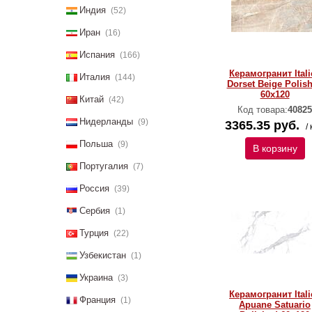
Индия
(52)
Иран
(16)
Испания
(166)
Керамогранит Itali
Италия
(144)
Dorset Beige Polis
60х120
Китай
(42)
Код товара:
40825
Нидерланды
(9)
3365.35 руб.
/ 
Польша
(9)
В корзину
Португалия
(7)
Россия
(39)
Сербия
(1)
Турция
(22)
Узбекистан
(1)
Украина
(3)
Керамогранит Itali
Франция
(1)
Apuane Satuario