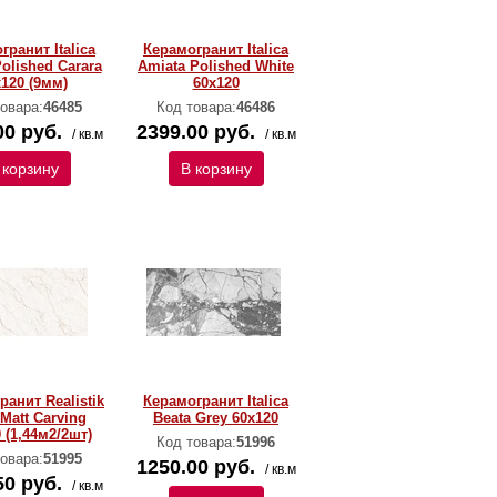
гранит Italica
Керамогранит Italica
Polished Carara
Amiata Polished White
х120 (9мм)
60х120
овара:
46485
Код товара:
46486
00 руб.
2399.00 руб.
/ кв.м
/ кв.м
 корзину
В корзину
ранит Realistik
Керамогранит Italica
 Matt Carving
Beata Grey 60x120
 (1,44м2/2шт)
Код товара:
51996
овара:
51995
1250.00 руб.
/ кв.м
50 руб.
/ кв.м