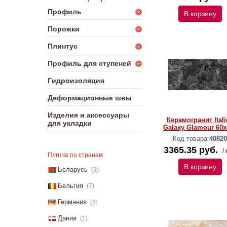
Профиль
В корзину
Порожки
Плинтус
Профиль для ступеней
Гидроизоляция
Деформационные швы
Изделия и аксессуары
Керамогранит Itali
для укладки
Galaxy Glamour 60х
Код товара:
40820
3365.35 руб.
/ 
Плитка по странам
В корзину
Беларусь
(3)
Бельгия
(7)
Германия
(8)
Дания
(1)