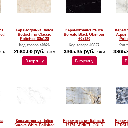
ca
Керамогранит Italica
Керамогранит Italica
Керамо
hed
Bottochino Classic
Boreale Black Glamour
Aquari
Polished 60х120
60х120
Poli
Код товара:
40826
Код товара:
40827
Код т
2680.00 руб.
3365.35 руб.
3365.
кв.м
/ кв.м
/ кв.м
В корзину
В корзину
В
ca
Керамогранит Italica
Керамогранит Italica E-
Керамо
Smoke White Polished
13174 SENKEL GOLD
LERSU