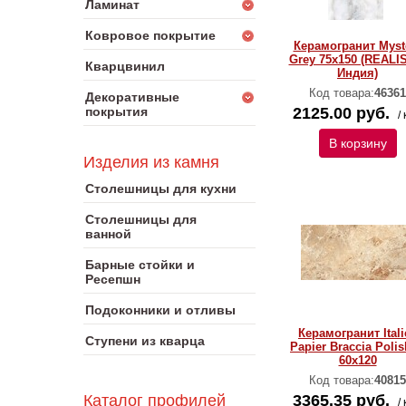
Ламинат
Ковровое покрытие
Керамогранит Myst
Grey 75x150 (REALI
Кварцвинил
Индия)
Код товара:
46361
Декоративные
покрытия
2125.00 руб.
/ 
В корзину
Изделия из камня
Столешницы для кухни
Столешницы для
ванной
Барные стойки и
Ресепшн
Подоконники и отливы
Керамогранит Itali
Ступени из кварца
Papier Braccia Poli
60х120
Код товара:
40815
Каталог профилей
3365.35 руб.
/ 