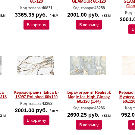
60х120
GLAMOUR 60х120
GLAM
Glam
Код товара:
40831
Код товара:
43258
Код т
3365.35 руб.
2001.00 руб.
кв.м
/ кв.м
/ кв.м
2001.
В корзину
В корзину
В
ca
Керамогранит Italica E-
Керамогранит Realistik
Керамог
3118
13097 Polished 60х120
Magic Ice High Glossy
Mystery
60х120 (1,44)
60х120
Код товара:
43262
Код товара:
43286
Код т
2001.00 руб.
/ кв.м
2690.25 руб.
952.0
кв.м
/ кв.м
В корзину
В корзину
В