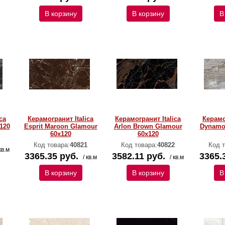
В корзину
В корзину
В
ca
Керамогранит Italica
Керамогранит Italica
Керамо
120
Esprit Maroon Glamour
Arlon Brown Glamour
Dynamo 
60х120
60х120
Код товара:
40821
Код товара:
40822
Код т
кв.м
3365.35 руб.
3582.11 руб.
3365.
/ кв.м
/ кв.м
В корзину
В корзину
В