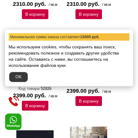
2310.00 руб.
2310.00 руб.
/ кв.м
/ кв.м
В корзину
В корзину
Минимальная сумма заказа составляет
15000 руб.
Мы используем cookies, чтобы сохранять ваш поиск,
рекомендовать
полезное и создавать другие удобства
на сайте.
Оставаясь с нами, вы соглашаетесь на
использование файлов куки.
Керамогранит Italica
Керамогранит Italica
OK
Besar Grey Polished
Bosavi Polished 60х120
60х120
Код товара:
52827
Код товара:
52826
2399.00 руб.
/ кв.м
2399.00 руб.
/ кв.м
В корзину
В корзину