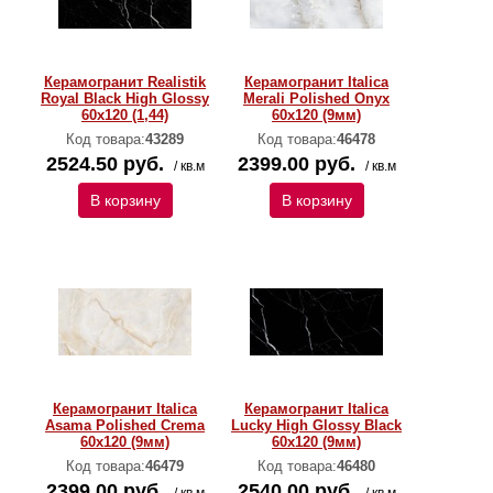
Керамогранит Realistik
Керамогранит Italica
Royal Black High Glossy
Merali Polished Onyx
60х120 (1,44)
60х120 (9мм)
Код товара:
43289
Код товара:
46478
2524.50 руб.
2399.00 руб.
/ кв.м
/ кв.м
В корзину
В корзину
Керамогранит Italica
Керамогранит Italica
Asama Polished Crema
Lucky High Glossy Black
60х120 (9мм)
60х120 (9мм)
Код товара:
46479
Код товара:
46480
2399.00 руб.
2540.00 руб.