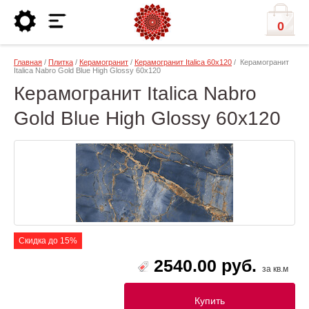
0
Главная
/
Плитка
/
Керамогранит
/
Керамогранит Italica 60х120
/ Керамогранит
Italica Nabro Gold Blue High Glossy 60х120
Керамогранит Italica Nabro
Gold Blue High Glossy 60х120
Скидка до 15%
2540.00 руб.
за кв.м
Купить