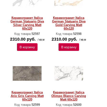
Керамогранит Italica
Керамогранит Italica
German Statuario Diva
German Statuario Diva
Silver Carving Matt
Gold Carving Matt
60x120
60x120
Код товара:
52597
Код товара:
52598
2310.00 руб.
2310.00 руб.
/ кв.м
/ кв.м
В корзину
В корзину
Керамогранит Italica
Керамогранит Italica
Ario Gris Carving Matt
Olimpo Blanco Carving
60x120
Matt 60x120
Код товара:
52599
Код товара:
52600