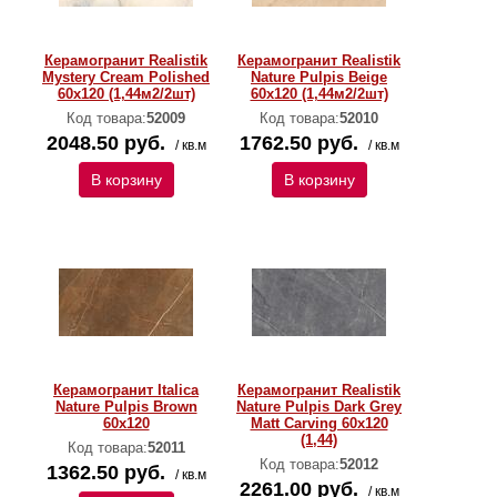
Керамогранит Realistik
Керамогранит Realistik
Mystery Cream Polished
Nature Pulpis Beige
60х120 (1,44м2/2шт)
60x120 (1,44м2/2шт)
Код товара:
52009
Код товара:
52010
2048.50 руб.
1762.50 руб.
/ кв.м
/ кв.м
В корзину
В корзину
Керамогранит Italica
Керамогранит Realistik
Nature Pulpis Brown
Nature Pulpis Dark Grey
60x120
Matt Carving 60x120
(1,44)
Код товара:
52011
Код товара:
52012
1362.50 руб.
/ кв.м
2261.00 руб.
/ кв.м