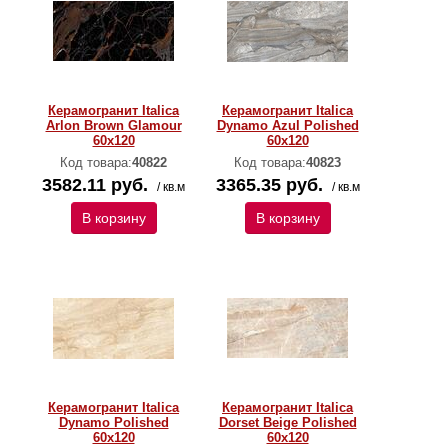
Керамогранит Italica
Керамогранит Italica
Arlon Brown Glamour
Dynamo Azul Polished
60х120
60х120
Код товара:
40822
Код товара:
40823
3582.11 руб.
3365.35 руб.
/ кв.м
/ кв.м
В корзину
В корзину
Керамогранит Italica
Керамогранит Italica
Dynamo Polished
Dorset Beige Polished
60х120
60х120