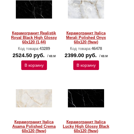
Керамогранит Realistik
Керамогранит Italica
Royal Black High Glossy
Merali Polished Onyx
60х120 (1,44)
60х120 (9мм)
Код товара:
43289
Код товара:
46478
2524.50 руб.
2399.00 руб.
/ кв.м
/ кв.м
В корзину
В корзину
Керамогранит Italica
Керамогранит Italica
Asama Polished Crema
Lucky High Glossy Black
60х120 (9мм)
60х120 (9мм)