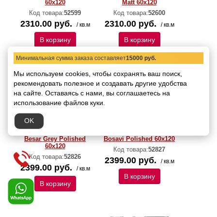
60x120
Matt 60x120
Код товара:
52599
Код товара:
52600
2310.00 руб.
2310.00 руб.
/ кв.м
/ кв.м
В корзину
В корзину
Минимальная сумма заказа составляет
15000 руб.
Мы используем cookies, чтобы сохранять ваш поиск,
рекомендовать
полезное и создавать другие удобства
на сайте.
Оставаясь с нами, вы соглашаетесь на
использование файлов куки.
OK
Керамогранит Italica
Керамогранит Italica
Besar Grey Polished
Bosavi Polished 60х120
60х120
Код товара:
52827
Код товара:
52826
2399.00 руб.
/ кв.м
2399.00 руб.
/ кв.м
В корзину
В корзину