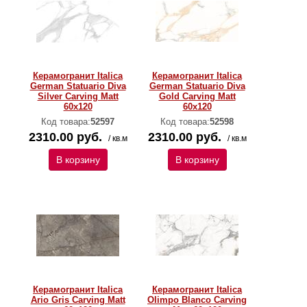
Керамогранит Italica
Керамогранит Italica
German Statuario Diva
German Statuario Diva
Silver Carving Matt
Gold Carving Matt
60x120
60x120
Код товара:
52597
Код товара:
52598
2310.00 руб.
2310.00 руб.
/ кв.м
/ кв.м
В корзину
В корзину
Керамогранит Italica
Керамогранит Italica
Ario Gris Carving Matt
Olimpo Blanco Carving