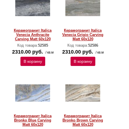
Керамогранит Italica
Керамогранит Italica
Venecia Anthracite
Venecia Grigio Carving
Carving Matt 60x120
Matt 60x120
Код товара:
52585
Код товара:
52586
2310.00 руб.
2310.00 руб.
/ кв.м
/ кв.м
В корзину
В корзину
Керамогранит Italica
Керамогранит Italica
Bronko Blue Carving
Bronko Brown Carving
Matt 60x120
Matt 60x120