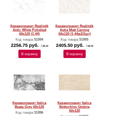
Керамогранит Realistik
Керамогранит Realistik
Antic White Polished
Astra Matt Carving
60x120 (1,44)
60x120 (1,44м2/2шт)
Код товара:
51994
Код товара:
51995
2256.75 руб.
2405.50 руб.
/ кв.м
/ кв.м
В корзину
В корзину
Керамогранит Italica
Керамогранит Italica
Beata Grey 60x120
Bottochino Umbria
60x120
Код товара:
51996