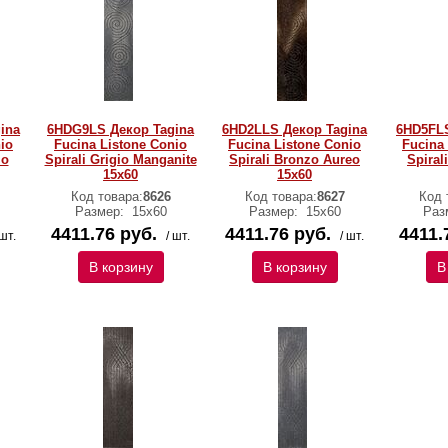
ina
6HDG9LS Декор Tagina
6HD2LLS Декор Tagina
6HD5FLS
io
Fucina Listone Conio
Fucina Listone Conio
Fucina
mo
Spirali Grigio Manganite
Spirali Bronzo Aureo
Spiral
15x60
15x60
Код товара:
8626
Код товара:
8627
Код 
Размер:
15x60
Размер:
15x60
Раз
4411.76 руб.
4411.76 руб.
4411.
 шт.
/ шт.
/ шт.
В корзину
В корзину
В