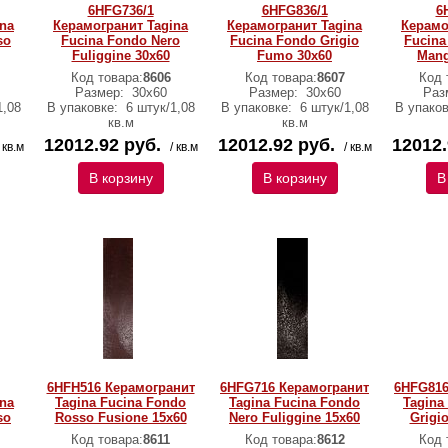
6HFG736/1
6HFG836/1
6
na
Керамогранит Tagina
Керамогранит Tagina
Керамо
so
Fucina Fondo Nero
Fucina Fondo Grigio
Fucina
Fuliggine 30x60
Fumo 30x60
Mang
Код товара:
8606
Код товара:
8607
Код 
Размер:
30x60
Размер:
30x60
Раз
1,08
В упаковке:
6 штук/1,08
В упаковке:
6 штук/1,08
В упако
кв.м
кв.м
12012.92 руб.
12012.92 руб.
12012.
/ кв.м
/ кв.м
/ кв.м
В корзину
В корзину
В
6HFH516 Керамогранит
6HFG716 Керамогранит
6HFG816
na
Tagina Fucina Fondo
Tagina Fucina Fondo
Tagina
so
Rosso Fusione 15x60
Nero Fuliggine 15x60
Grigi
Код товара:
8611
Код товара:
8612
Код 