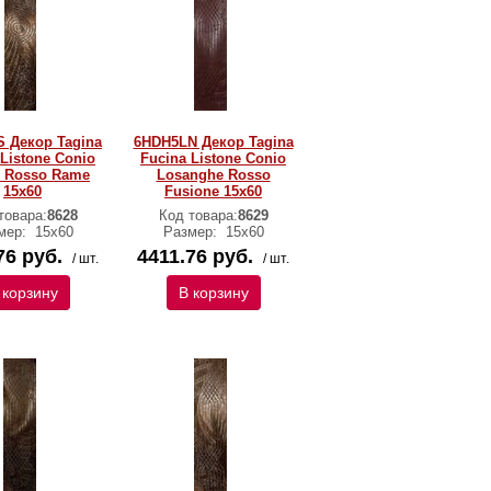
 Декор Tagina
6HDH5LN Декор Tagina
 Listone Conio
Fucina Listone Conio
i Rosso Rame
Losanghe Rosso
15x60
Fusione 15x60
товара:
8628
Код товара:
8629
мер:
15x60
Размер:
15x60
76 руб.
4411.76 руб.
/ шт.
/ шт.
 корзину
В корзину