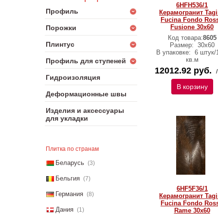
6HFH536/1
Профиль
Керамогранит Tagi
Fucina Fondo Ros
Fusione 30x60
Порожки
Код товара:
8605
Плинтус
Размер:
30x60
В упаковке:
6 штук/
кв.м
Профиль для ступеней
12012.92 руб.
Гидроизоляция
В корзину
Деформационные швы
Изделия и аксессуары
для укладки
Плитка по странам
Беларусь
(3)
Бельгия
(7)
6HF5F36/1
Германия
(8)
Керамогранит Tagi
Fucina Fondo Ros
Дания
(1)
Rame 30x60