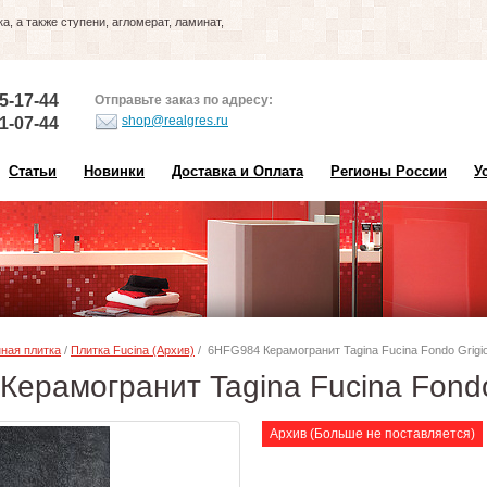
, а также ступени, агломерат, ламинат,
5-17-44
Отправьте заказ по адресу:
shop@realgres.ru
1-07-44
Статьи
Новинки
Доставка и Оплата
Регионы России
У
ная плитка
/
Плитка Fucina (Архив)
/ 6HFG984 Керамогранит Tagina Fucina Fondo Grigi
ерамогранит Tagina Fucina Fondo
Архив (Больше не поставляется)