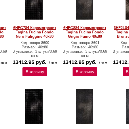
нит
6HFG784 Керамогранит
6HFG884 Керамогранит
6HF2L84
do
Tagina Fucina Fondo
Tagina Fucina Fondo
Tagina
80
Nero Fuliggine 40x80
Grigio Fumo 40x80
Bronzo
Код товара:
8600
Код товара:
8601
Код 
Размер:
40x80
Размер:
40x80
Раз
0,69
В упаковке:
3 штуки/0,69
В упаковке:
3 штуки/0,69
В упаков
кв.м
кв.м
13412.95 руб.
13412.95 руб.
13412.
/ кв.м
/ кв.м
/ кв.м
В корзину
В корзину
В