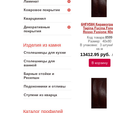
Ламинат
Ковровое покрытие
Кварцвинил
6HFH584 Керамогра
Декоративные
Tagina Fucina Fon
покрытия
Rosso Fusione 40x
Код товара:
8599
Размер:
40x80
Изделия из камня
В упаковке:
3 штуки/
кв.м
Столешницы для кухни
13412.95 руб.
Столешницы для
В корзину
ванной
Барные стойки и
Ресепшн
Подоконники и отливы
Ступени из кварца
Каталог профилей