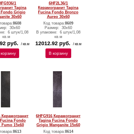
HFG936/1
6HF2L36/1
гранит Tagina
Керамогранит Tagina
 Fondo Grigio
Fucina Fondo Bronzo
anite 30x60
Aureo 30x60
товара:
8608
Код товара:
8609
мер:
30x60
Размер:
30x60
вке:
6 штук/1,08
В упаковке:
6 штук/1,08
кв.м
кв.м
92 руб.
12012.92 руб.
/ кв.м
/ кв.м
 корзину
В корзину
 Керамогранит
6HFG916 Керамогранит
 Fucina Fondo
Tagina Fucina Fondo
o Fumo 15x60
Grigio Manganite 15x60
товара:
8613
Код товара:
8614