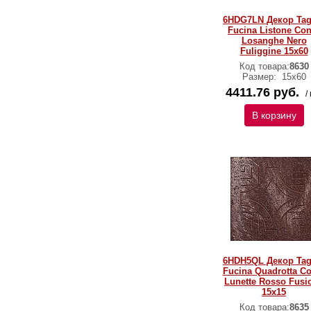
6HDG7LN Декор Tag
Fucina Listone Con
Losanghe Nero
Fuliggine 15x60
Код товара:
8630
Размер:
15x60
4411.76 руб.
/
В корзину
6HDH5QL Декор Tag
Fucina Quadrotta C
Lunette Rosso Fusi
15x15
Код товара:
8635