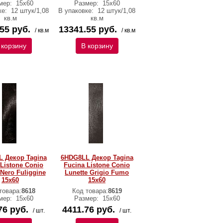
мер:
15x60
Размер:
15x60
ке:
12 штук/1,08
В упаковке:
12 штук/1,08
кв.м
кв.м
55 руб.
13341.55 руб.
/ кв.м
/ кв.м
 корзину
В корзину
 Декор Tagina
6HDG8LL Декор Tagina
 Listone Conio
Fucina Listone Conio
 Nero Fuliggine
Lunette Grigio Fumo
15x60
15x60
товара:
8618
Код товара:
8619
мер:
15x60
Размер:
15x60
76 руб.
4411.76 руб.
/ шт.
/ шт.