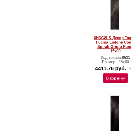
6HDG8LS Декор Tag
Fucina Listone Con
Spirali Grigio Fu
15x60
Код товара:
8625
Размер:
15x60
4411.76 руб.
/
В корзину