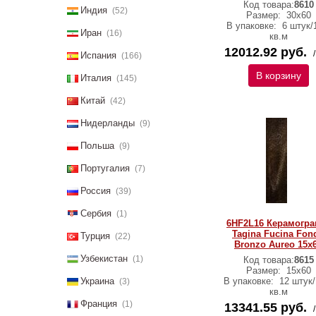
Код товара:
8610
Индия
(52)
Размер:
30x60
В упаковке:
6 штук/
Иран
(16)
кв.м
12012.92 руб.
Испания
(166)
В корзину
Италия
(145)
Китай
(42)
Нидерланды
(9)
Польша
(9)
Португалия
(7)
Россия
(39)
Сербия
(1)
6HF2L16 Керамогра
Tagina Fucina Fon
Турция
(22)
Bronzo Aureo 15x
Узбекистан
(1)
Код товара:
8615
Размер:
15x60
Украина
В упаковке:
12 штук/
(3)
кв.м
Франция
(1)
13341.55 руб.