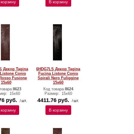
 корзину
В корзину
 Декор Tagina
6HDG7LS Декор Tagina
 Listone Conio
Fucina Listone Conio
 Rosso Fusione
Spirali Nero Fuliggine
15x60
15x60
товара:
8623
Код товара:
8624
мер:
15x60
Размер:
15x60
76 руб.
4411.76 руб.
/ шт.
/ шт.
 корзину
В корзину