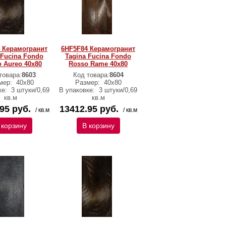
 Керамогранит
6HF5F84 Керамогранит
 Fucina Fondo
Tagina Fucina Fondo
 Aureo 40x80
Rosso Rame 40x80
товара:
8603
Код товара:
8604
мер:
40x80
Размер:
40x80
ке:
3 штуки/0,69
В упаковке:
3 штуки/0,69
кв.м
кв.м
95 руб.
13412.95 руб.
/ кв.м
/ кв.м
 корзину
В корзину