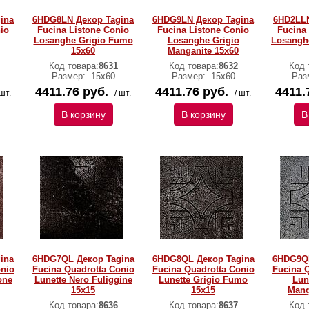
ina
6HDG8LN Декор Tagina
6HDG9LN Декор Tagina
6HD2LLN
io
Fucina Listone Conio
Fucina Listone Conio
Fucina
Losanghe Grigio Fumo
Losanghe Grigio
Losangh
15x60
Manganite 15x60
Код товара:
8631
Код товара:
8632
Код 
Размер:
15x60
Размер:
15x60
Раз
4411.76 руб.
4411.76 руб.
4411.
 шт.
/ шт.
/ шт.
В корзину
В корзину
В
ina
6HDG7QL Декор Tagina
6HDG8QL Декор Tagina
6HDG9QL
onio
Fucina Quadrotta Conio
Fucina Quadrotta Conio
Fucina 
one
Lunette Nero Fuliggine
Lunette Grigio Fumo
Lun
15x15
15x15
Mang
Код товара:
8636
Код товара:
8637
Код 