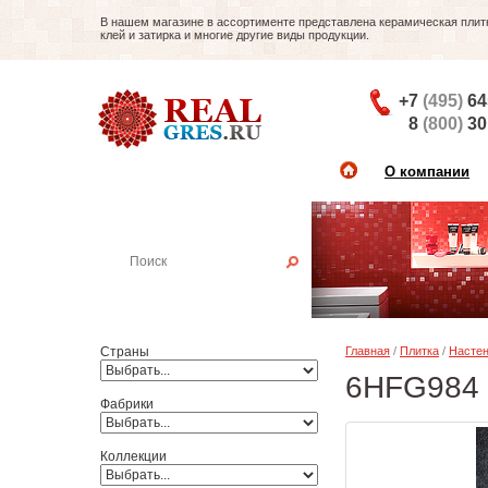
В нашем магазине в ассортименте представлена керамическая плитка
клей и затирка и многие другие виды продукции.
+7
(495)
64
8
(800)
30
О компании
Найти плитку
Пример:
Настенная плитка
Страны
Главная
/
Плитка
/
Настен
6HFG984 К
Фабрики
Коллекции