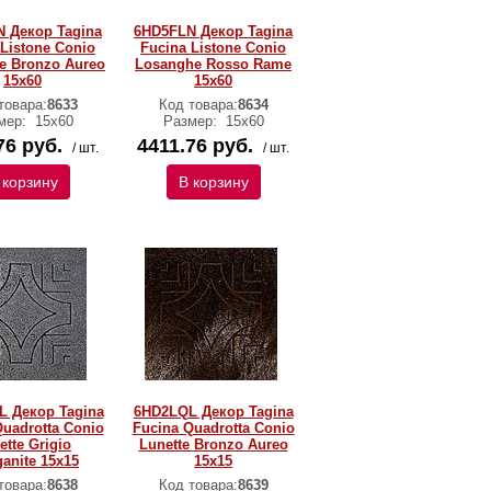
 Декор Tagina
6HD5FLN Декор Tagina
 Listone Conio
Fucina Listone Conio
e Bronzo Aureo
Losanghe Rosso Rame
15x60
15x60
товара:
8633
Код товара:
8634
мер:
15x60
Размер:
15x60
76 руб.
4411.76 руб.
/ шт.
/ шт.
 корзину
В корзину
 Декор Tagina
6HD2LQL Декор Tagina
Quadrotta Conio
Fucina Quadrotta Conio
ette Grigio
Lunette Bronzo Aureo
anite 15x15
15x15
товара:
8638
Код товара:
8639