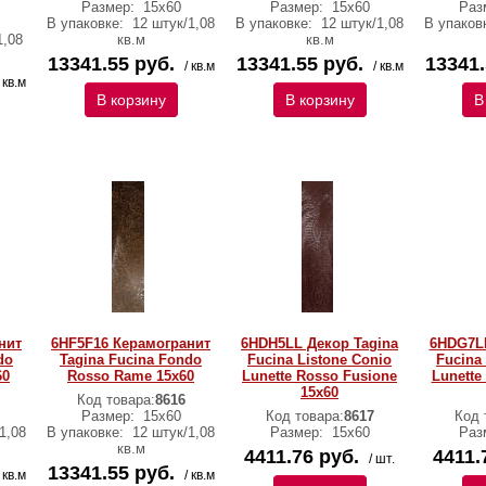
Размер:
15x60
Размер:
15x60
Раз
В упаковке:
12 штук/1,08
В упаковке:
12 штук/1,08
В упаков
1,08
кв.м
кв.м
13341.55 руб.
13341.55 руб.
13341.
/ кв.м
/ кв.м
/ кв.м
В корзину
В корзину
В
нит
6HF5F16 Керамогранит
6HDH5LL Декор Tagina
6HDG7LL
do
Tagina Fucina Fondo
Fucina Listone Conio
Fucina
60
Rosso Rame 15x60
Lunette Rosso Fusione
Lunette
15x60
Код товара:
8616
Размер:
15x60
Код товара:
8617
Код 
1,08
В упаковке:
12 штук/1,08
Размер:
15x60
Раз
кв.м
4411.76 руб.
4411.
/ шт.
13341.55 руб.
/ кв.м
/ кв.м