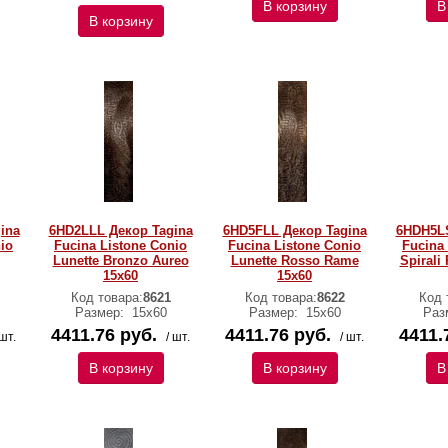
В корзину
В
В корзину
ina
6HD2LLL Декор Tagina
6HD5FLL Декор Tagina
6HDH5LS
io
Fucina Listone Conio
Fucina Listone Conio
Fucina
Lunette Bronzo Aureo
Lunette Rosso Rame
Spirali
15x60
15x60
Код товара:
8621
Код товара:
8622
Код 
Размер:
15x60
Размер:
15x60
Раз
4411.76 руб.
4411.76 руб.
4411.
 шт.
/ шт.
/ шт.
В корзину
В корзину
В