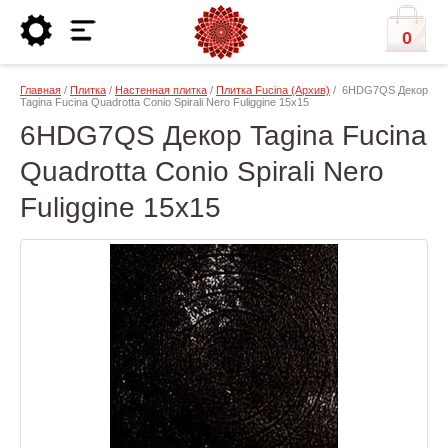
0
Главная
/
Плитка
/
Настенная плитка
/
Плитка Fucina (Архив)
/ 6HDG7QS Декор
Tagina Fucina Quadrotta Conio Spirali Nero Fuliggine 15x15
6HDG7QS Декор Tagina Fucina
Quadrotta Conio Spirali Nero
Fuliggine 15x15