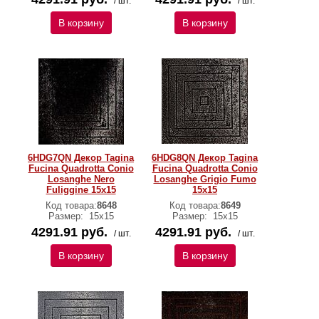
/ шт.
/ шт.
В корзину
В корзину
6HDG7QN Декор Tagina
6HDG8QN Декор Tagina
Fucina Quadrotta Conio
Fucina Quadrotta Conio
Losanghe Nero
Losanghe Grigio Fumo
Fuliggine 15x15
15x15
Код товара:
8648
Код товара:
8649
Размер:
15x15
Размер:
15x15
4291.91 руб.
4291.91 руб.
/ шт.
/ шт.
В корзину
В корзину