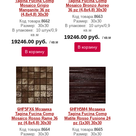
Tagina Fucina Comp
Tagina Fucina Comp
Mosaico Grigio
Mosaico Bronzo Aureo
Manganite 36 pz
36 pz (4,8x4,8) 30x30
(4,8x4,8) 30x30
Код товара:
8663
Код товара:
8662
Размер:
30x30
Размер:
30x30
В упаковке:
10 штук/0,9
В упаковке:
10 штук/0,9
кв.м
кв.м
19246.00 руб.
/ кв.м
19246.00 руб.
/ кв.м
В корзину
В корзину
6HF5FX6 Мозаика
6HFH5M4 Мозаика
Tagina Fucina Comp
Tagina Fucina Comp
Mosaico Rosso Rame 36
Matite Rosso Fusione 24
pz (4,8x4,8) 30x30
pz (1x30) 30x30
Код товара:
8664
Код товара:
8665
Размер:
30x30
Размер:
30x30