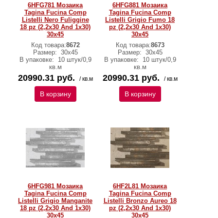
6HFG781 Мозаика
6HFG881 Мозаика
Tagina Fucina Comp
Tagina Fucina Comp
Listelli Nero Fuliggine
Listelli Grigio Fumo 18
18 pz (2,2x30 And 1x30)
pz (2,2x30 And 1x30)
30x45
30x45
Код товара:
8672
Код товара:
8673
Размер:
30x45
Размер:
30x45
В упаковке:
10 штук/0,9
В упаковке:
10 штук/0,9
кв.м
кв.м
20990.31 руб.
20990.31 руб.
/ кв.м
/ кв.м
В корзину
В корзину
6HFG981 Мозаика
6HF2L81 Мозаика
Tagina Fucina Comp
Tagina Fucina Comp
Listelli Grigio Manganite
Listelli Bronzo Aureo 18
18 pz (2,2x30 And 1x30)
pz (2,2x30 And 1x30)
30x45
30x45