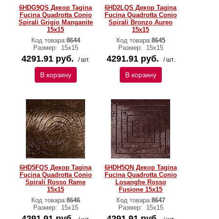
6HDG9QS Декор Tagina
6HD2LQS Декор Tagina
Fucina Quadrotta Conio
Fucina Quadrotta Conio
Spirali Grigio Manganite
Spirali Bronzo Aureo
15x15
15x15
Код товара:
8644
Код товара:
8645
Размер:
15x15
Размер:
15x15
4291.91 руб.
4291.91 руб.
/ шт.
/ шт.
В корзину
В корзину
6HD5FQS Декор Tagina
6HDH5QN Декор Tagina
Fucina Quadrotta Conio
Fucina Quadrotta Conio
Spirali Rosso Rame
Losanghe Rosso
15x15
Fusione 15x15
Код товара:
8646
Код товара:
8647
Размер:
15x15
Размер:
15x15
4291.91 руб.
4291.91 руб.