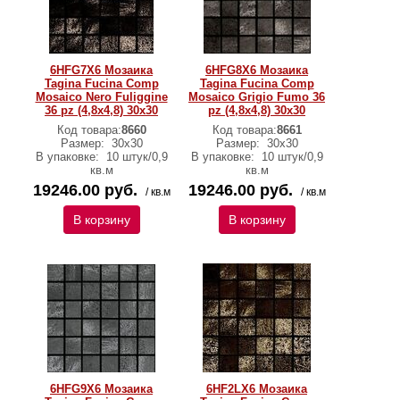
6HFG7X6 Мозаика
6HFG8X6 Мозаика
Tagina Fucina Comp
Tagina Fucina Comp
Mosaico Nero Fuliggine
Mosaico Grigio Fumo 36
36 pz (4,8x4,8) 30x30
pz (4,8x4,8) 30x30
Код товара:
8660
Код товара:
8661
Размер:
30x30
Размер:
30x30
В упаковке:
10 штук/0,9
В упаковке:
10 штук/0,9
кв.м
кв.м
19246.00 руб.
19246.00 руб.
/ кв.м
/ кв.м
В корзину
В корзину
6HFG9X6 Мозаика
6HF2LX6 Мозаика