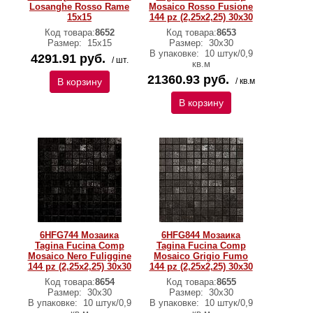
Losanghe Rosso Rame
Mosaico Rosso Fusione
15x15
144 pz (2,25x2,25) 30x30
Код товара:
8652
Код товара:
8653
Размер:
15x15
Размер:
30x30
В упаковке:
10 штук/0,9
4291.91 руб.
/ шт.
кв.м
21360.93 руб.
В корзину
/ кв.м
В корзину
6HFG744 Мозаика
6HFG844 Мозаика
Tagina Fucina Comp
Tagina Fucina Comp
Mosaico Nero Fuliggine
Mosaico Grigio Fumo
144 pz (2,25x2,25) 30x30
144 pz (2,25x2,25) 30x30
Код товара:
8654
Код товара:
8655
Размер:
30x30
Размер:
30x30
В упаковке:
10 штук/0,9
В упаковке:
10 штук/0,9