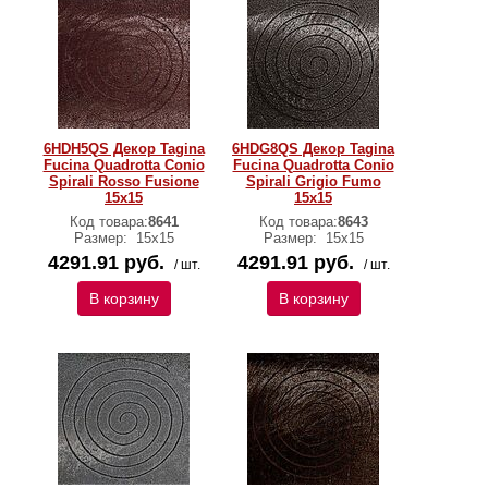
6HDH5QS Декор Tagina
6HDG8QS Декор Tagina
Fucina Quadrotta Conio
Fucina Quadrotta Conio
Spirali Rosso Fusione
Spirali Grigio Fumo
15x15
15x15
Код товара:
8641
Код товара:
8643
Размер:
15x15
Размер:
15x15
4291.91 руб.
4291.91 руб.
/ шт.
/ шт.
В корзину
В корзину