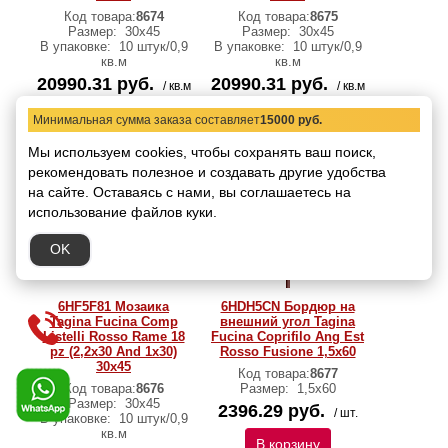
Код товара:
8674
Код товара:
8675
Размер:
30x45
Размер:
30x45
В упаковке:
10 штук/0,9
В упаковке:
10 штук/0,9
кв.м
кв.м
20990.31 руб.
20990.31 руб.
/ кв.м
/ кв.м
В корзину
В корзину
Минимальная сумма заказа составляет
15000 руб.
Мы используем cookies, чтобы сохранять ваш поиск,
рекомендовать
полезное и создавать другие удобства
на сайте.
Оставаясь с нами, вы соглашаетесь на
использование файлов куки.
OK
6HF5F81 Мозаика
6HDH5CN Бордюр на
Tagina Fucina Comp
внешний угол Tagina
Listelli Rosso Rame 18
Fucina Coprifilo Ang Est
pz (2,2x30 And 1x30)
Rosso Fusione 1,5x60
30x45
Код товара:
8677
Код товара:
8676
Размер:
1,5x60
Размер:
30x45
2396.29 руб.
/ шт.
В упаковке:
10 штук/0,9
кв.м
В корзину