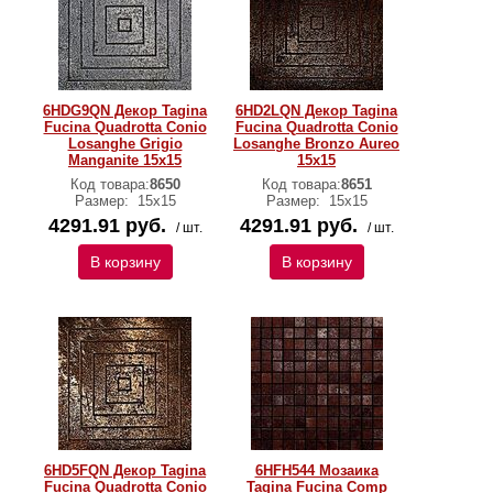
6HDG9QN Декор Tagina
6HD2LQN Декор Tagina
Fucina Quadrotta Conio
Fucina Quadrotta Conio
Losanghe Grigio
Losanghe Bronzo Aureo
Manganite 15x15
15x15
Код товара:
8650
Код товара:
8651
Размер:
15x15
Размер:
15x15
4291.91 руб.
4291.91 руб.
/ шт.
/ шт.
В корзину
В корзину
6HD5FQN Декор Tagina
6HFH544 Мозаика
Fucina Quadrotta Conio
Tagina Fucina Comp