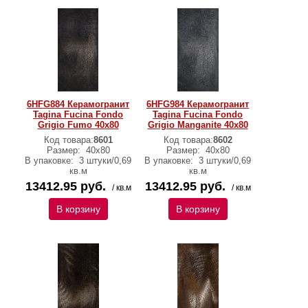
6HFG884 Керамогранит
6HFG984 Керамогранит
Tagina Fucina Fondo
Tagina Fucina Fondo
Grigio Fumo 40x80
Grigio Manganite 40x80
Код товара:
8601
Код товара:
8602
Размер:
40x80
Размер:
40x80
В упаковке:
3 штуки/0,69
В упаковке:
3 штуки/0,69
кв.м
кв.м
13412.95 руб.
13412.95 руб.
/ кв.м
/ кв.м
В корзину
В корзину