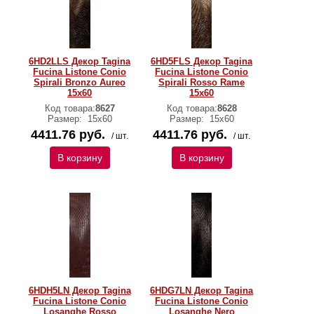
6HD2LLS Декор Tagina
6HD5FLS Декор Tagina
Fucina Listone Conio
Fucina Listone Conio
Spirali Bronzo Aureo
Spirali Rosso Rame
15x60
15x60
Код товара:
8627
Код товара:
8628
Размер:
15x60
Размер:
15x60
4411.76 руб.
4411.76 руб.
/ шт.
/ шт.
В корзину
В корзину
6HDH5LN Декор Tagina
6HDG7LN Декор Tagina
Fucina Listone Conio
Fucina Listone Conio
Losanghe Rosso
Losanghe Nero