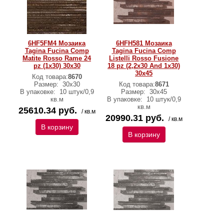
6HF5FM4 Мозаика
6HFH581 Мозаика
Tagina Fucina Comp
Tagina Fucina Comp
Matite Rosso Rame 24
Listelli Rosso Fusione
pz (1x30) 30x30
18 pz (2,2x30 And 1x30)
30x45
Код товара:
8670
Размер:
30x30
Код товара:
8671
В упаковке:
10 штук/0,9
Размер:
30x45
кв.м
В упаковке:
10 штук/0,9
кв.м
25610.34 руб.
/ кв.м
20990.31 руб.
/ кв.м
В корзину
В корзину