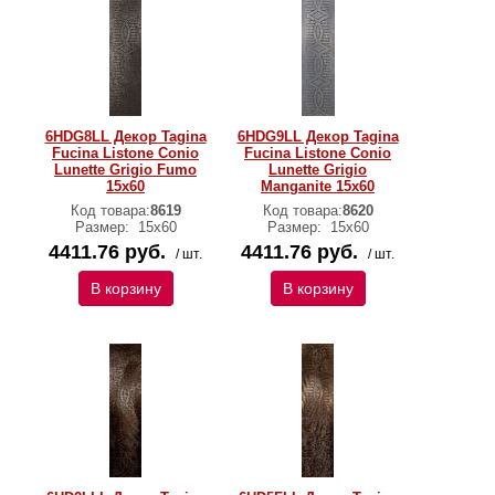
6HDG8LL Декор Tagina
6HDG9LL Декор Tagina
Fucina Listone Conio
Fucina Listone Conio
Lunette Grigio Fumo
Lunette Grigio
15x60
Manganite 15x60
Код товара:
8619
Код товара:
8620
Размер:
15x60
Размер:
15x60
4411.76 руб.
4411.76 руб.
/ шт.
/ шт.
В корзину
В корзину