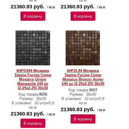
кв.м
кв.м
21360.93 руб.
21360.93 руб.
/ кв.м
/ кв.м
В корзину
В корзину
6HFG944 Мозаика
6HF2L44 Мозаика
Tagina Fucina Comp
Tagina Fucina Comp
Mosaico Grigio
Mosaico Bronzo Aureo
Manganite 144 pz
144 pz (2,25x2,25) 30x30
(2,25x2,25) 30x30
Код товара:
8657
Код товара:
8656
Размер:
30x30
Размер:
30x30
В упаковке:
10 штук/0,9
В упаковке:
10 штук/0,9
кв.м
кв.м
21360.93 руб.
/ кв.м
21360.93 руб.
/ кв.м
В корзину
В корзину