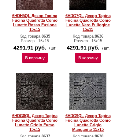
6HDH5QL Декор Tagina
6HDG7QL Декор Tagina
Fucina Quadrotta Conio
Fucina Quadrotta Conio
Lunette Rosso Fusione
Lunette Nero Fuliggine
15x15
15x15
Код товара:
8635
Код товара:
8636
Размер:
15x15
Размер:
15x15
4291.91 руб.
4291.91 руб.
/ шт.
/ шт.
В корзину
В корзину
6HDG8QL Декор Tagina
6HDG9QL Декор Tagina
Fucina Quadrotta Conio
Fucina Quadrotta Conio
Lunette Grigio Fumo
Lunette Grigio
15x15
Manganite 15x15
Код товара:
8637
Код товара:
8638