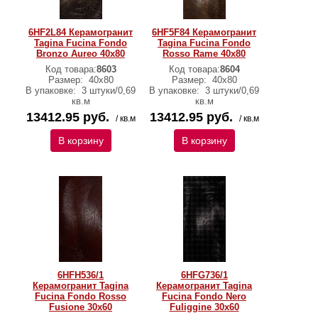
6HF2L84 Керамогранит
6HF5F84 Керамогранит
Tagina Fucina Fondo
Tagina Fucina Fondo
Bronzo Aureo 40x80
Rosso Rame 40x80
Код товара:
8603
Код товара:
8604
Размер:
40x80
Размер:
40x80
В упаковке:
3 штуки/0,69
В упаковке:
3 штуки/0,69
кв.м
кв.м
13412.95 руб.
13412.95 руб.
/ кв.м
/ кв.м
В корзину
В корзину
6HFH536/1
6HFG736/1
Керамогранит Tagina
Керамогранит Tagina
Fucina Fondo Rosso
Fucina Fondo Nero
Fusione 30x60
Fuliggine 30x60