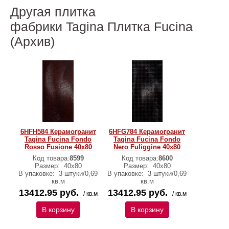
Другая плитка
фабрики Tagina Плитка Fucina
(Архив)
6HFH584 Керамогранит
6HFG784 Керамогранит
Tagina Fucina Fondo
Tagina Fucina Fondo
Rosso Fusione 40x80
Nero Fuliggine 40x80
Код товара:
8599
Код товара:
8600
Размер:
40x80
Размер:
40x80
В упаковке:
3 штуки/0,69
В упаковке:
3 штуки/0,69
кв.м
кв.м
13412.95 руб.
13412.95 руб.
/ кв.м
/ кв.м
В корзину
В корзину