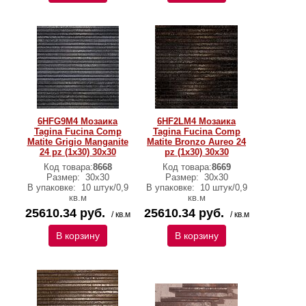
6HFG9M4 Мозаика
6HF2LM4 Мозаика
Tagina Fucina Comp
Tagina Fucina Comp
Matite Grigio Manganite
Matite Bronzo Aureo 24
24 pz (1x30) 30x30
pz (1x30) 30x30
Код товара:
8668
Код товара:
8669
Размер:
30x30
Размер:
30x30
В упаковке:
10 штук/0,9
В упаковке:
10 штук/0,9
кв.м
кв.м
25610.34 руб.
25610.34 руб.
/ кв.м
/ кв.м
В корзину
В корзину