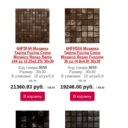
6HF5F44 Мозаика
6HFH5X6 Мозаика
Tagina Fucina Comp
Tagina Fucina Comp
Mosaico Rosso Rame
Mosaico Rosso Fusione
144 pz (2,25x2,25) 30x30
36 pz (4,8x4,8) 30x30
Код товара:
8658
Код товара:
8659
Размер:
30x30
Размер:
30x30
В упаковке:
10 штук/0,9
В упаковке:
10 штук/0,9
кв.м
кв.м
21360.93 руб.
19246.00 руб.
/ кв.м
/ кв.м
В корзину
В корзину