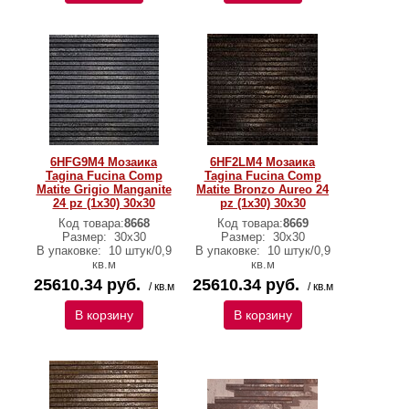
6HFG9M4 Мозаика
6HF2LM4 Мозаика
Tagina Fucina Comp
Tagina Fucina Comp
Matite Grigio Manganite
Matite Bronzo Aureo 24
24 pz (1x30) 30x30
pz (1x30) 30x30
Код товара:
8668
Код товара:
8669
Размер:
30x30
Размер:
30x30
В упаковке:
10 штук/0,9
В упаковке:
10 штук/0,9
кв.м
кв.м
25610.34 руб.
25610.34 руб.
/ кв.м
/ кв.м
В корзину
В корзину