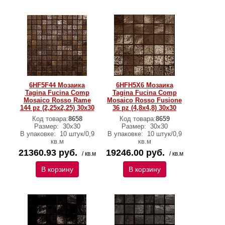
6HF5F44 Мозаика
6HFH5X6 Мозаика
Tagina Fucina Comp
Tagina Fucina Comp
Mosaico Rosso Rame
Mosaico Rosso Fusione
144 pz (2,25x2,25) 30x30
36 pz (4,8x4,8) 30x30
Код товара:
8658
Код товара:
8659
Размер:
30x30
Размер:
30x30
В упаковке:
10 штук/0,9
В упаковке:
10 штук/0,9
кв.м
кв.м
21360.93 руб.
19246.00 руб.
/ кв.м
/ кв.м
В корзину
В корзину