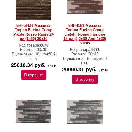
6HF5FM4 Мозаика
6HFH581 Мозаика
Tagina Fucina Comp
Tagina Fucina Comp
Matite Rosso Rame 24
Listelli Rosso Fusione
pz (1x30) 30x30
18 pz (2,2x30 And 1x30)
30x45
Код товара:
8670
Размер:
30x30
Код товара:
8671
В упаковке:
10 штук/0,9
Размер:
30x45
кв.м
В упаковке:
10 штук/0,9
кв.м
25610.34 руб.
/ кв.м
20990.31 руб.
/ кв.м
В корзину
В корзину