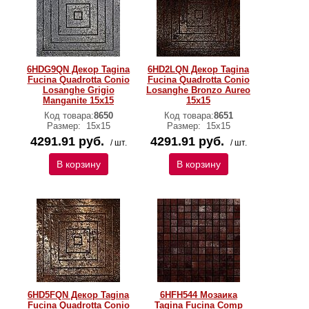
6HDG9QN Декор Tagina
6HD2LQN Декор Tagina
Fucina Quadrotta Conio
Fucina Quadrotta Conio
Losanghe Grigio
Losanghe Bronzo Aureo
Manganite 15x15
15x15
Код товара:
8650
Код товара:
8651
Размер:
15x15
Размер:
15x15
4291.91 руб.
4291.91 руб.
/ шт.
/ шт.
В корзину
В корзину
6HD5FQN Декор Tagina
6HFH544 Мозаика
Fucina Quadrotta Conio
Tagina Fucina Comp