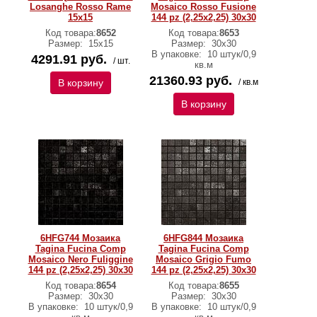
Losanghe Rosso Rame
Mosaico Rosso Fusione
15x15
144 pz (2,25x2,25) 30x30
Код товара:
8652
Код товара:
8653
Размер:
15x15
Размер:
30x30
В упаковке:
10 штук/0,9
4291.91 руб.
/ шт.
кв.м
21360.93 руб.
В корзину
/ кв.м
В корзину
6HFG744 Мозаика
6HFG844 Мозаика
Tagina Fucina Comp
Tagina Fucina Comp
Mosaico Nero Fuliggine
Mosaico Grigio Fumo
144 pz (2,25x2,25) 30x30
144 pz (2,25x2,25) 30x30
Код товара:
8654
Код товара:
8655
Размер:
30x30
Размер:
30x30
В упаковке:
10 штук/0,9
В упаковке:
10 штук/0,9