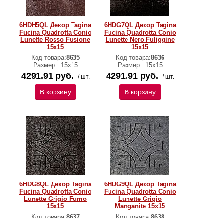
6HDH5QL Декор Tagina
6HDG7QL Декор Tagina
Fucina Quadrotta Conio
Fucina Quadrotta Conio
Lunette Rosso Fusione
Lunette Nero Fuliggine
15x15
15x15
Код товара:
8635
Код товара:
8636
Размер:
15x15
Размер:
15x15
4291.91 руб.
4291.91 руб.
/ шт.
/ шт.
В корзину
В корзину
6HDG8QL Декор Tagina
6HDG9QL Декор Tagina
Fucina Quadrotta Conio
Fucina Quadrotta Conio
Lunette Grigio Fumo
Lunette Grigio
15x15
Manganite 15x15
Код товара:
8637
Код товара:
8638