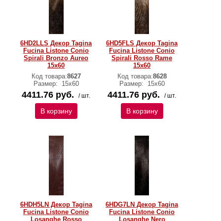
6HD2LLS Декор Tagina
6HD5FLS Декор Tagina
Fucina Listone Conio
Fucina Listone Conio
Spirali Bronzo Aureo
Spirali Rosso Rame
15x60
15x60
Код товара:
8627
Код товара:
8628
Размер:
15x60
Размер:
15x60
4411.76 руб.
4411.76 руб.
/ шт.
/ шт.
В корзину
В корзину
6HDH5LN Декор Tagina
6HDG7LN Декор Tagina
Fucina Listone Conio
Fucina Listone Conio
Losanghe Rosso
Losanghe Nero