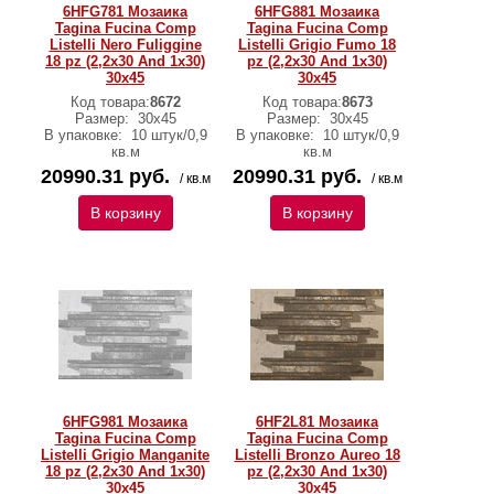
6HFG781 Мозаика
6HFG881 Мозаика
Tagina Fucina Comp
Tagina Fucina Comp
Listelli Nero Fuliggine
Listelli Grigio Fumo 18
18 pz (2,2x30 And 1x30)
pz (2,2x30 And 1x30)
30x45
30x45
Код товара:
8672
Код товара:
8673
Размер:
30x45
Размер:
30x45
В упаковке:
10 штук/0,9
В упаковке:
10 штук/0,9
кв.м
кв.м
20990.31 руб.
20990.31 руб.
/ кв.м
/ кв.м
В корзину
В корзину
6HFG981 Мозаика
6HF2L81 Мозаика
Tagina Fucina Comp
Tagina Fucina Comp
Listelli Grigio Manganite
Listelli Bronzo Aureo 18
18 pz (2,2x30 And 1x30)
pz (2,2x30 And 1x30)
30x45
30x45