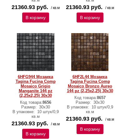
кв.м
кв.м
21360.93 руб.
21360.93 руб.
/ кв.м
/ кв.м
В корзину
В корзину
6HFG944 Мозаика
6HF2L44 Мозаика
Tagina Fucina Comp
Tagina Fucina Comp
Mosaico Grigio
Mosaico Bronzo Aureo
Manganite 144 pz
144 pz (2,25x2,25) 30x30
(2,25x2,25) 30x30
Код товара:
8657
Код товара:
8656
Размер:
30x30
Размер:
30x30
В упаковке:
10 штук/0,9
В упаковке:
10 штук/0,9
кв.м
кв.м
21360.93 руб.
/ кв.м
21360.93 руб.
/ кв.м
В корзину
В корзину