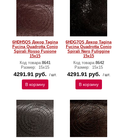
6HDH5QS Декор Tagina
6HDG7QS Декор Tagina
Fucina Quadrotta Conio
Fucina Quadrotta Conio
Spirali Rosso Fusione
Spirali Nero Fuliggine
15x15
15x15
Код товара:
8641
Код товара:
8642
Размер:
15x15
Размер:
15x15
4291.91 руб.
4291.91 руб.
/ шт.
/ шт.
В корзину
В корзину