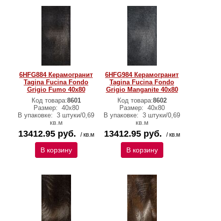
6HFG884 Керамогранит
6HFG984 Керамогранит
Tagina Fucina Fondo
Tagina Fucina Fondo
Grigio Fumo 40x80
Grigio Manganite 40x80
Код товара:
8601
Код товара:
8602
Размер:
40x80
Размер:
40x80
В упаковке:
3 штуки/0,69
В упаковке:
3 штуки/0,69
кв.м
кв.м
13412.95 руб.
13412.95 руб.
/ кв.м
/ кв.м
В корзину
В корзину