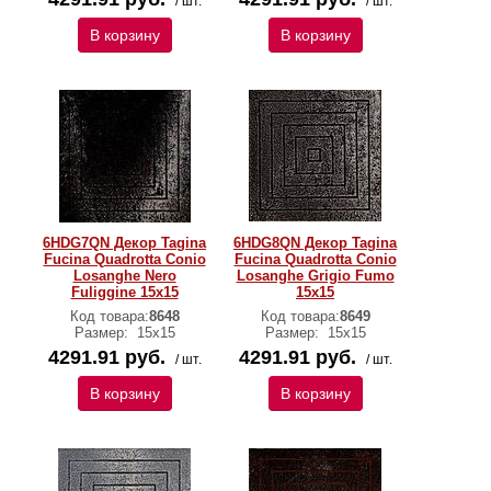
/ шт.
/ шт.
В корзину
В корзину
6HDG7QN Декор Tagina
6HDG8QN Декор Tagina
Fucina Quadrotta Conio
Fucina Quadrotta Conio
Losanghe Nero
Losanghe Grigio Fumo
Fuliggine 15x15
15x15
Код товара:
8648
Код товара:
8649
Размер:
15x15
Размер:
15x15
4291.91 руб.
4291.91 руб.
/ шт.
/ шт.
В корзину
В корзину