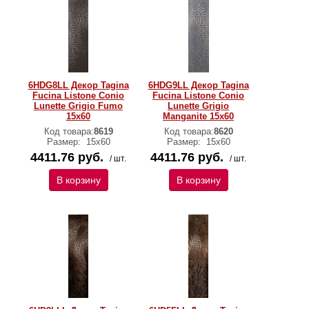
6HDG8LL Декор Tagina
6HDG9LL Декор Tagina
Fucina Listone Conio
Fucina Listone Conio
Lunette Grigio Fumo
Lunette Grigio
15x60
Manganite 15x60
Код товара:
8619
Код товара:
8620
Размер:
15x60
Размер:
15x60
4411.76 руб.
4411.76 руб.
/ шт.
/ шт.
В корзину
В корзину