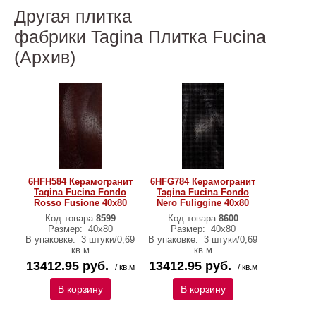
Другая плитка
фабрики Tagina Плитка Fucina
(Архив)
6HFH584 Керамогранит
6HFG784 Керамогранит
Tagina Fucina Fondo
Tagina Fucina Fondo
Rosso Fusione 40x80
Nero Fuliggine 40x80
Код товара:
8599
Код товара:
8600
Размер:
40x80
Размер:
40x80
В упаковке:
3 штуки/0,69
В упаковке:
3 штуки/0,69
кв.м
кв.м
13412.95 руб.
13412.95 руб.
/ кв.м
/ кв.м
В корзину
В корзину