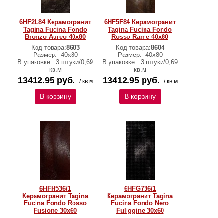
6HF2L84 Керамогранит
6HF5F84 Керамогранит
Tagina Fucina Fondo
Tagina Fucina Fondo
Bronzo Aureo 40x80
Rosso Rame 40x80
Код товара:
8603
Код товара:
8604
Размер:
40x80
Размер:
40x80
В упаковке:
3 штуки/0,69
В упаковке:
3 штуки/0,69
кв.м
кв.м
13412.95 руб.
13412.95 руб.
/ кв.м
/ кв.м
В корзину
В корзину
6HFH536/1
6HFG736/1
Керамогранит Tagina
Керамогранит Tagina
Fucina Fondo Rosso
Fucina Fondo Nero
Fusione 30x60
Fuliggine 30x60