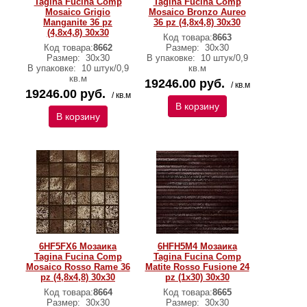
Tagina Fucina Comp
Tagina Fucina Comp
Mosaico Grigio
Mosaico Bronzo Aureo
Manganite 36 pz
36 pz (4,8x4,8) 30x30
(4,8x4,8) 30x30
Код товара:
8663
Код товара:
8662
Размер:
30x30
Размер:
30x30
В упаковке:
10 штук/0,9
В упаковке:
10 штук/0,9
кв.м
кв.м
19246.00 руб.
/ кв.м
19246.00 руб.
/ кв.м
В корзину
В корзину
6HF5FX6 Мозаика
6HFH5M4 Мозаика
Tagina Fucina Comp
Tagina Fucina Comp
Mosaico Rosso Rame 36
Matite Rosso Fusione 24
pz (4,8x4,8) 30x30
pz (1x30) 30x30
Код товара:
8664
Код товара:
8665
Размер:
30x30
Размер:
30x30