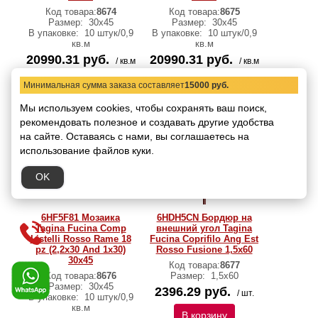
Код товара:
8674
Код товара:
8675
Размер:
30x45
Размер:
30x45
В упаковке:
10 штук/0,9
В упаковке:
10 штук/0,9
кв.м
кв.м
20990.31 руб.
20990.31 руб.
/ кв.м
/ кв.м
В корзину
В корзину
Минимальная сумма заказа составляет
15000 руб.
Мы используем cookies, чтобы сохранять ваш поиск,
рекомендовать
полезное и создавать другие удобства
на сайте.
Оставаясь с нами, вы соглашаетесь на
использование файлов куки.
OK
6HF5F81 Мозаика
6HDH5CN Бордюр на
Tagina Fucina Comp
внешний угол Tagina
Listelli Rosso Rame 18
Fucina Coprifilo Ang Est
pz (2,2x30 And 1x30)
Rosso Fusione 1,5x60
30x45
Код товара:
8677
Код товара:
8676
Размер:
1,5x60
Размер:
30x45
2396.29 руб.
/ шт.
В упаковке:
10 штук/0,9
кв.м
В корзину