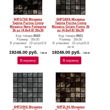
6HFG7X6 Мозаика
6HFG8X6 Мозаика
Tagina Fucina Comp
Tagina Fucina Comp
Mosaico Nero Fuliggine
Mosaico Grigio Fumo 36
36 pz (4,8x4,8) 30x30
pz (4,8x4,8) 30x30
Код товара:
8660
Код товара:
8661
Размер:
30x30
Размер:
30x30
В упаковке:
10 штук/0,9
В упаковке:
10 штук/0,9
кв.м
кв.м
19246.00 руб.
19246.00 руб.
/ кв.м
/ кв.м
В корзину
В корзину
6HFG9X6 Мозаика
6HF2LX6 Мозаика