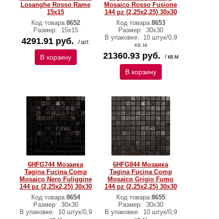
Losanghe Rosso Rame
Mosaico Rosso Fusione
15x15
144 pz (2,25x2,25) 30x30
Код товара:
8652
Код товара:
8653
Размер:
15x15
Размер:
30x30
В упаковке:
10 штук/0,9
4291.91 руб.
/ шт.
кв.м
21360.93 руб.
В корзину
/ кв.м
В корзину
6HFG744 Мозаика
6HFG844 Мозаика
Tagina Fucina Comp
Tagina Fucina Comp
Mosaico Nero Fuliggine
Mosaico Grigio Fumo
144 pz (2,25x2,25) 30x30
144 pz (2,25x2,25) 30x30
Код товара:
8654
Код товара:
8655
Размер:
30x30
Размер:
30x30
В упаковке:
10 штук/0,9
В упаковке:
10 штук/0,9