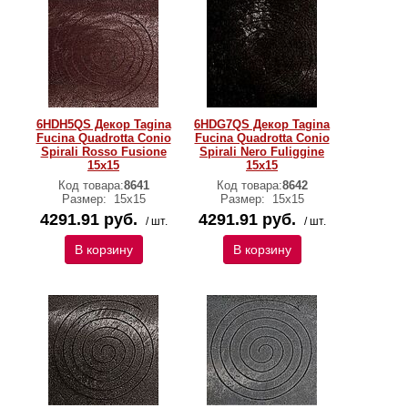
6HDH5QS Декор Tagina
6HDG7QS Декор Tagina
Fucina Quadrotta Conio
Fucina Quadrotta Conio
Spirali Rosso Fusione
Spirali Nero Fuliggine
15x15
15x15
Код товара:
8641
Код товара:
8642
Размер:
15x15
Размер:
15x15
4291.91 руб.
4291.91 руб.
/ шт.
/ шт.
В корзину
В корзину