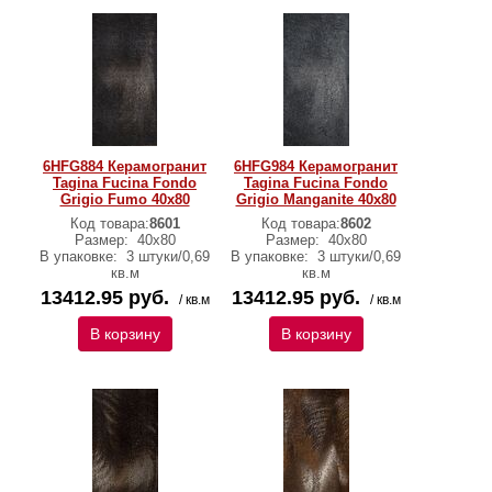
6HFG884 Керамогранит
6HFG984 Керамогранит
Tagina Fucina Fondo
Tagina Fucina Fondo
Grigio Fumo 40x80
Grigio Manganite 40x80
Код товара:
8601
Код товара:
8602
Размер:
40x80
Размер:
40x80
В упаковке:
3 штуки/0,69
В упаковке:
3 штуки/0,69
кв.м
кв.м
13412.95 руб.
13412.95 руб.
/ кв.м
/ кв.м
В корзину
В корзину