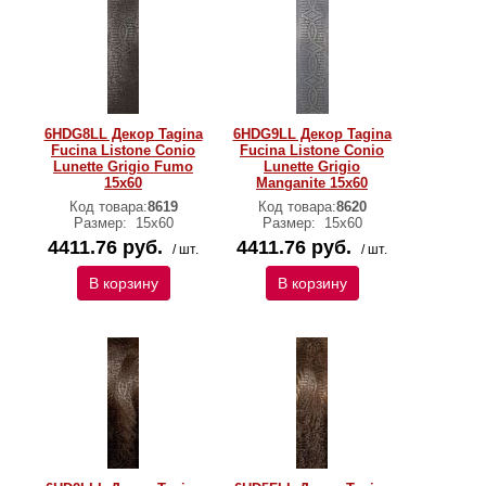
6HDG8LL Декор Tagina
6HDG9LL Декор Tagina
Fucina Listone Conio
Fucina Listone Conio
Lunette Grigio Fumo
Lunette Grigio
15x60
Manganite 15x60
Код товара:
8619
Код товара:
8620
Размер:
15x60
Размер:
15x60
4411.76 руб.
4411.76 руб.
/ шт.
/ шт.
В корзину
В корзину