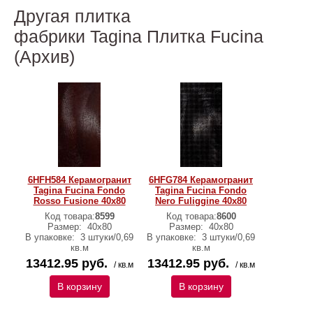
Другая плитка
фабрики Tagina Плитка Fucina
(Архив)
6HFH584 Керамогранит
6HFG784 Керамогранит
Tagina Fucina Fondo
Tagina Fucina Fondo
Rosso Fusione 40x80
Nero Fuliggine 40x80
Код товара:
8599
Код товара:
8600
Размер:
40x80
Размер:
40x80
В упаковке:
3 штуки/0,69
В упаковке:
3 штуки/0,69
кв.м
кв.м
13412.95 руб.
13412.95 руб.
/ кв.м
/ кв.м
В корзину
В корзину