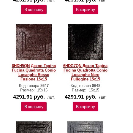
/ шт.
/ шт.
В корзину
В корзину
6HDH5QN Декор Tagina
6HDG7QN Декор Tagina
Fucina Quadrotta Conio
Fucina Quadrotta Conio
Losanghe Rosso
Losanghe Nero
Fusione 15x15
Fuliggine 15x15
Код товара:
8647
Код товара:
8648
Размер:
15x15
Размер:
15x15
4291.91 руб.
4291.91 руб.
/ шт.
/ шт.
В корзину
В корзину