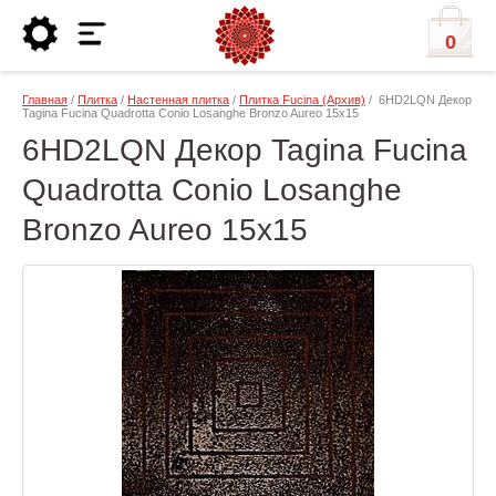
0
Главная
/
Плитка
/
Настенная плитка
/
Плитка Fucina (Архив)
/ 6HD2LQN Декор
Tagina Fucina Quadrotta Conio Losanghe Bronzo Aureo 15x15
6HD2LQN Декор Tagina Fucina
Quadrotta Conio Losanghe
Bronzo Aureo 15x15