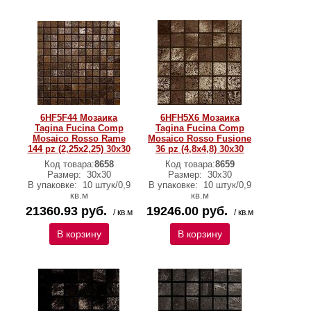
6HF5F44 Мозаика
6HFH5X6 Мозаика
Tagina Fucina Comp
Tagina Fucina Comp
Mosaico Rosso Rame
Mosaico Rosso Fusione
144 pz (2,25x2,25) 30x30
36 pz (4,8x4,8) 30x30
Код товара:
8658
Код товара:
8659
Размер:
30x30
Размер:
30x30
В упаковке:
10 штук/0,9
В упаковке:
10 штук/0,9
кв.м
кв.м
21360.93 руб.
19246.00 руб.
/ кв.м
/ кв.м
В корзину
В корзину