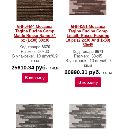
6HF5FM4 Мозаика
6HFH581 Мозаика
Tagina Fucina Comp
Tagina Fucina Comp
Matite Rosso Rame 24
Listelli Rosso Fusione
pz (1x30) 30x30
18 pz (2,2x30 And 1x30)
30x45
Код товара:
8670
Размер:
30x30
Код товара:
8671
В упаковке:
10 штук/0,9
Размер:
30x45
кв.м
В упаковке:
10 штук/0,9
кв.м
25610.34 руб.
/ кв.м
20990.31 руб.
/ кв.м
В корзину
В корзину