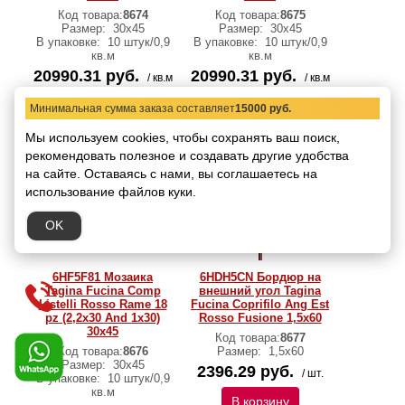
Код товара:
8674
Код товара:
8675
Размер:
30x45
Размер:
30x45
В упаковке:
10 штук/0,9
В упаковке:
10 штук/0,9
кв.м
кв.м
20990.31 руб.
20990.31 руб.
/ кв.м
/ кв.м
В корзину
В корзину
Минимальная сумма заказа составляет
15000 руб.
Мы используем cookies, чтобы сохранять ваш поиск,
рекомендовать
полезное и создавать другие удобства
на сайте.
Оставаясь с нами, вы соглашаетесь на
использование файлов куки.
OK
6HF5F81 Мозаика
6HDH5CN Бордюр на
Tagina Fucina Comp
внешний угол Tagina
Listelli Rosso Rame 18
Fucina Coprifilo Ang Est
pz (2,2x30 And 1x30)
Rosso Fusione 1,5x60
30x45
Код товара:
8677
Код товара:
8676
Размер:
1,5x60
Размер:
30x45
2396.29 руб.
/ шт.
В упаковке:
10 штук/0,9
кв.м
В корзину