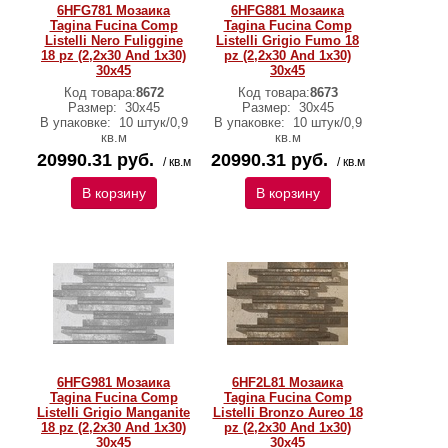
6HFG781 Мозаика
6HFG881 Мозаика
Tagina Fucina Comp
Tagina Fucina Comp
Listelli Nero Fuliggine
Listelli Grigio Fumo 18
18 pz (2,2x30 And 1x30)
pz (2,2x30 And 1x30)
30x45
30x45
Код товара:
8672
Код товара:
8673
Размер:
30x45
Размер:
30x45
В упаковке:
10 штук/0,9
В упаковке:
10 штук/0,9
кв.м
кв.м
20990.31 руб.
20990.31 руб.
/ кв.м
/ кв.м
В корзину
В корзину
6HFG981 Мозаика
6HF2L81 Мозаика
Tagina Fucina Comp
Tagina Fucina Comp
Listelli Grigio Manganite
Listelli Bronzo Aureo 18
18 pz (2,2x30 And 1x30)
pz (2,2x30 And 1x30)
30x45
30x45