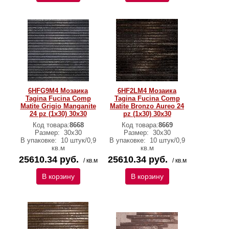
6HFG9M4 Мозаика
6HF2LM4 Мозаика
Tagina Fucina Comp
Tagina Fucina Comp
Matite Grigio Manganite
Matite Bronzo Aureo 24
24 pz (1x30) 30x30
pz (1x30) 30x30
Код товара:
8668
Код товара:
8669
Размер:
30x30
Размер:
30x30
В упаковке:
10 штук/0,9
В упаковке:
10 штук/0,9
кв.м
кв.м
25610.34 руб.
25610.34 руб.
/ кв.м
/ кв.м
В корзину
В корзину