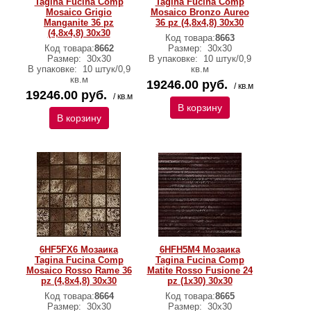
Tagina Fucina Comp
Tagina Fucina Comp
Mosaico Grigio
Mosaico Bronzo Aureo
Manganite 36 pz
36 pz (4,8x4,8) 30x30
(4,8x4,8) 30x30
Код товара:
8663
Код товара:
8662
Размер:
30x30
Размер:
30x30
В упаковке:
10 штук/0,9
В упаковке:
10 штук/0,9
кв.м
кв.м
19246.00 руб.
/ кв.м
19246.00 руб.
/ кв.м
В корзину
В корзину
6HF5FX6 Мозаика
6HFH5M4 Мозаика
Tagina Fucina Comp
Tagina Fucina Comp
Mosaico Rosso Rame 36
Matite Rosso Fusione 24
pz (4,8x4,8) 30x30
pz (1x30) 30x30
Код товара:
8664
Код товара:
8665
Размер:
30x30
Размер:
30x30