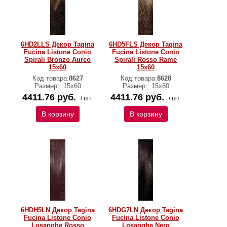
6HD2LLS Декор Tagina
6HD5FLS Декор Tagina
Fucina Listone Conio
Fucina Listone Conio
Spirali Bronzo Aureo
Spirali Rosso Rame
15x60
15x60
Код товара:
8627
Код товара:
8628
Размер:
15x60
Размер:
15x60
4411.76 руб.
4411.76 руб.
/ шт.
/ шт.
В корзину
В корзину
6HDH5LN Декор Tagina
6HDG7LN Декор Tagina
Fucina Listone Conio
Fucina Listone Conio
Losanghe Rosso
Losanghe Nero