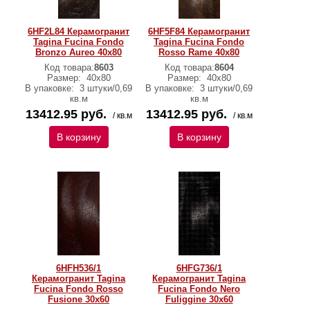
6HF2L84 Керамогранит
6HF5F84 Керамогранит
Tagina Fucina Fondo
Tagina Fucina Fondo
Bronzo Aureo 40x80
Rosso Rame 40x80
Код товара:
8603
Код товара:
8604
Размер:
40x80
Размер:
40x80
В упаковке:
3 штуки/0,69
В упаковке:
3 штуки/0,69
кв.м
кв.м
13412.95 руб.
13412.95 руб.
/ кв.м
/ кв.м
В корзину
В корзину
6HFH536/1
6HFG736/1
Керамогранит Tagina
Керамогранит Tagina
Fucina Fondo Rosso
Fucina Fondo Nero
Fusione 30x60
Fuliggine 30x60