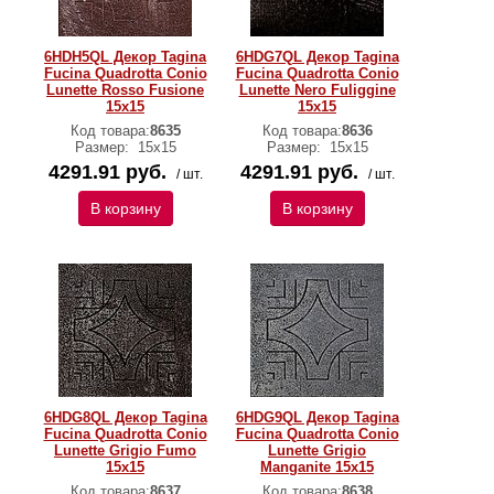
6HDH5QL Декор Tagina
6HDG7QL Декор Tagina
Fucina Quadrotta Conio
Fucina Quadrotta Conio
Lunette Rosso Fusione
Lunette Nero Fuliggine
15x15
15x15
Код товара:
8635
Код товара:
8636
Размер:
15x15
Размер:
15x15
4291.91 руб.
4291.91 руб.
/ шт.
/ шт.
В корзину
В корзину
6HDG8QL Декор Tagina
6HDG9QL Декор Tagina
Fucina Quadrotta Conio
Fucina Quadrotta Conio
Lunette Grigio Fumo
Lunette Grigio
15x15
Manganite 15x15
Код товара:
8637
Код товара:
8638