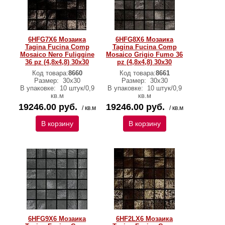
6HFG7X6 Мозаика
6HFG8X6 Мозаика
Tagina Fucina Comp
Tagina Fucina Comp
Mosaico Nero Fuliggine
Mosaico Grigio Fumo 36
36 pz (4,8x4,8) 30x30
pz (4,8x4,8) 30x30
Код товара:
8660
Код товара:
8661
Размер:
30x30
Размер:
30x30
В упаковке:
10 штук/0,9
В упаковке:
10 штук/0,9
кв.м
кв.м
19246.00 руб.
19246.00 руб.
/ кв.м
/ кв.м
В корзину
В корзину
6HFG9X6 Мозаика
6HF2LX6 Мозаика