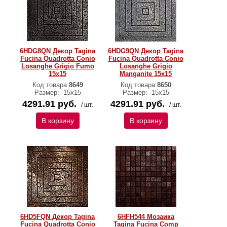
6HDG8QN Декор Tagina
6HDG9QN Декор Tagina
Fucina Quadrotta Conio
Fucina Quadrotta Conio
Losanghe Grigio Fumo
Losanghe Grigio
15x15
Manganite 15x15
Код товара:
8649
Код товара:
8650
Размер:
15x15
Размер:
15x15
4291.91 руб.
4291.91 руб.
/ шт.
/ шт.
В корзину
В корзину
6HD5FQN Декор Tagina
6HFH544 Мозаика
Fucina Quadrotta Conio
Tagina Fucina Comp