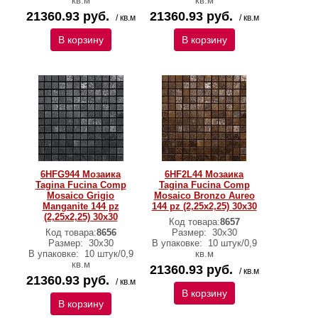
кв.м
кв.м
21360.93 руб.
21360.93 руб.
/ кв.м
/ кв.м
В корзину
В корзину
6HFG944 Мозаика
6HF2L44 Мозаика
Tagina Fucina Comp
Tagina Fucina Comp
Mosaico Grigio
Mosaico Bronzo Aureo
Manganite 144 pz
144 pz (2,25x2,25) 30x30
(2,25x2,25) 30x30
Код товара:
8657
Код товара:
8656
Размер:
30x30
Размер:
30x30
В упаковке:
10 штук/0,9
В упаковке:
10 штук/0,9
кв.м
кв.м
21360.93 руб.
/ кв.м
21360.93 руб.
/ кв.м
В корзину
В корзину