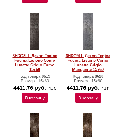
6HDG8LL Декор Tagina
6HDG9LL Декор Tagina
Fucina Listone Conio
Fucina Listone Conio
Lunette Grigio Fumo
Lunette Grigio
15x60
Manganite 15x60
Код товара:
8619
Код товара:
8620
Размер:
15x60
Размер:
15x60
4411.76 руб.
4411.76 руб.
/ шт.
/ шт.
В корзину
В корзину