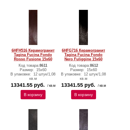
6HFH516 Керамогранит
6HFG716 Керамогранит
Tagina Fucina Fondo
Tagina Fucina Fondo
Rosso Fusione 15x60
Nero Fuliggine 15x60
Код товара:
8611
Код товара:
8612
Размер:
15x60
Размер:
15x60
В упаковке:
12 штук/1,08
В упаковке:
12 штук/1,08
кв.м
кв.м
13341.55 руб.
13341.55 руб.
/ кв.м
/ кв.м
В корзину
В корзину