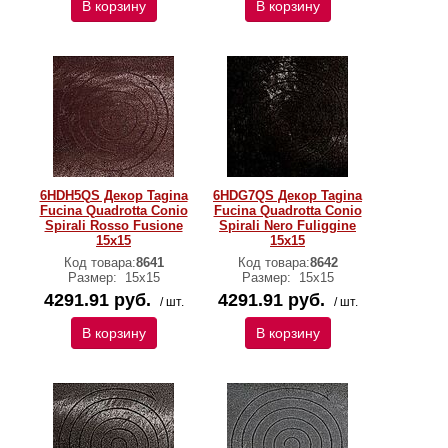
В корзину
В корзину
6HDH5QS Декор Tagina
6HDG7QS Декор Tagina
Fucina Quadrotta Conio
Fucina Quadrotta Conio
Spirali Rosso Fusione
Spirali Nero Fuliggine
15x15
15x15
Код товара:
8641
Код товара:
8642
Размер:
15x15
Размер:
15x15
4291.91 руб.
4291.91 руб.
/ шт.
/ шт.
В корзину
В корзину