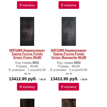
В корзину
В корзину
6HFG884 Керамогранит
6HFG984 Керамогранит
Tagina Fucina Fondo
Tagina Fucina Fondo
Grigio Fumo 40x80
Grigio Manganite 40x80
Код товара:
8601
Код товара:
8602
Размер:
40x80
Размер:
40x80
В упаковке:
3 штуки/0,69
В упаковке:
3 штуки/0,69
кв.м
кв.м
13412.95 руб.
13412.95 руб.
/ кв.м
/ кв.м
В корзину
В корзину