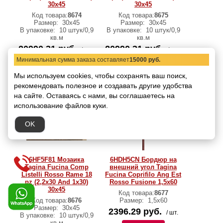
30x45
30x45
Код товара:
8674
Код товара:
8675
Размер:
30x45
Размер:
30x45
В упаковке:
10 штук/0,9
В упаковке:
10 штук/0,9
кв.м
кв.м
20990.31 руб.
20990.31 руб.
/ кв.м
/ кв.м
Минимальная сумма заказа составляет
15000 руб.
В корзину
В корзину
Мы используем cookies, чтобы сохранять ваш поиск,
рекомендовать
полезное и создавать другие удобства
на сайте.
Оставаясь с нами, вы соглашаетесь на
использование файлов куки.
OK
6HF5F81 Мозаика
6HDH5CN Бордюр на
Tagina Fucina Comp
внешний угол Tagina
Listelli Rosso Rame 18
Fucina Coprifilo Ang Est
pz (2,2x30 And 1x30)
Rosso Fusione 1,5x60
30x45
Код товара:
8677
Код товара:
8676
Размер:
1,5x60
Размер:
30x45
2396.29 руб.
/ шт.
В упаковке:
10 штук/0,9
кв.м