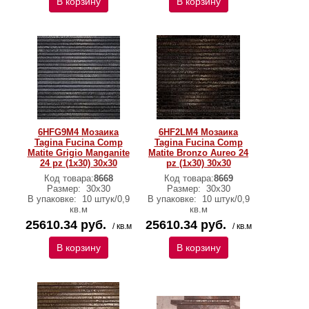
В корзину
В корзину
6HFG9M4 Мозаика
6HF2LM4 Мозаика
Tagina Fucina Comp
Tagina Fucina Comp
Matite Grigio Manganite
Matite Bronzo Aureo 24
24 pz (1x30) 30x30
pz (1x30) 30x30
Код товара:
8668
Код товара:
8669
Размер:
30x30
Размер:
30x30
В упаковке:
10 штук/0,9
В упаковке:
10 штук/0,9
кв.м
кв.м
25610.34 руб.
25610.34 руб.
/ кв.м
/ кв.м
В корзину
В корзину