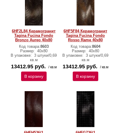
6HF2L84 Керамогранит
6HF5F84 Керамогранит
Tagina Fucina Fondo
Tagina Fucina Fondo
Bronzo Aureo 40x80
Rosso Rame 40x80
Код товара:
8603
Код товара:
8604
Размер:
40x80
Размер:
40x80
В упаковке:
3 штуки/0,69
В упаковке:
3 штуки/0,69
кв.м
кв.м
13412.95 руб.
13412.95 руб.
/ кв.м
/ кв.м
В корзину
В корзину
6HFH536/1
6HFG736/1