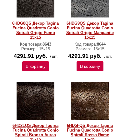
6HDG8QS Декор Tagina
6HDG9QS Декор Tagina
Fucina Quadrotta Conio
Fucina Quadrotta Conio
Spirali Grigio Fumo
Spirali Grigio Manganite
15x15
15x15
Код товара:
8643
Код товара:
8644
Размер:
15x15
Размер:
15x15
4291.91 руб.
4291.91 руб.
/ шт.
/ шт.
В корзину
В корзину
6HD2LQS Декор Tagina
6HD5FQS Декор Tagina
Fucina Quadrotta Conio
Fucina Quadrotta Conio
Spirali Bronzo Aureo
Spirali Rosso Rame
15x15
15x15