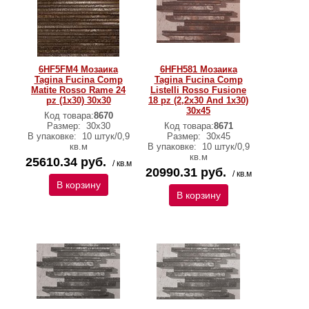
6HF5FM4 Мозаика
6HFH581 Мозаика
Tagina Fucina Comp
Tagina Fucina Comp
Matite Rosso Rame 24
Listelli Rosso Fusione
pz (1x30) 30x30
18 pz (2,2x30 And 1x30)
30x45
Код товара:
8670
Размер:
30x30
Код товара:
8671
В упаковке:
10 штук/0,9
Размер:
30x45
кв.м
В упаковке:
10 штук/0,9
кв.м
25610.34 руб.
/ кв.м
20990.31 руб.
/ кв.м
В корзину
В корзину