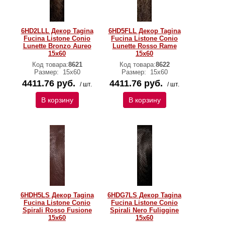
6HD2LLL Декор Tagina
6HD5FLL Декор Tagina
Fucina Listone Conio
Fucina Listone Conio
Lunette Bronzo Aureo
Lunette Rosso Rame
15x60
15x60
Код товара:
8621
Код товара:
8622
Размер:
15x60
Размер:
15x60
4411.76 руб.
4411.76 руб.
/ шт.
/ шт.
В корзину
В корзину
6HDH5LS Декор Tagina
6HDG7LS Декор Tagina
Fucina Listone Conio
Fucina Listone Conio
Spirali Rosso Fusione
Spirali Nero Fuliggine
15x60
15x60