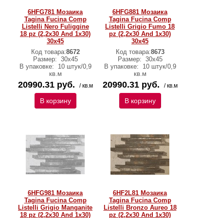
6HFG781 Мозаика
6HFG881 Мозаика
Tagina Fucina Comp
Tagina Fucina Comp
Listelli Nero Fuliggine
Listelli Grigio Fumo 18
18 pz (2,2x30 And 1x30)
pz (2,2x30 And 1x30)
30x45
30x45
Код товара:
8672
Код товара:
8673
Размер:
30x45
Размер:
30x45
В упаковке:
10 штук/0,9
В упаковке:
10 штук/0,9
кв.м
кв.м
20990.31 руб.
20990.31 руб.
/ кв.м
/ кв.м
В корзину
В корзину
6HFG981 Мозаика
6HF2L81 Мозаика
Tagina Fucina Comp
Tagina Fucina Comp
Listelli Grigio Manganite
Listelli Bronzo Aureo 18
18 pz (2,2x30 And 1x30)
pz (2,2x30 And 1x30)