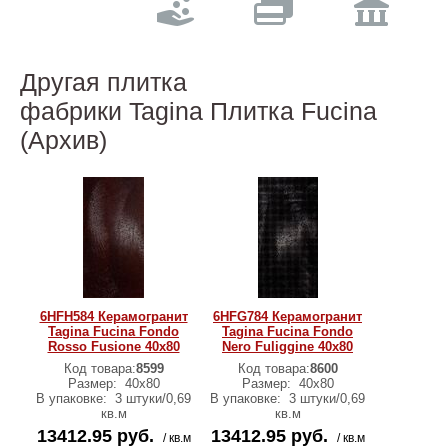
Другая плитка
фабрики Tagina Плитка Fucina
(Архив)
6HFH584 Керамогранит
6HFG784 Керамогранит
Tagina Fucina Fondo
Tagina Fucina Fondo
Rosso Fusione 40x80
Nero Fuliggine 40x80
Код товара:
8599
Код товара:
8600
Размер:
40x80
Размер:
40x80
В упаковке:
3 штуки/0,69
В упаковке:
3 штуки/0,69
кв.м
кв.м
13412.95 руб.
13412.95 руб.
/ кв.м
/ кв.м