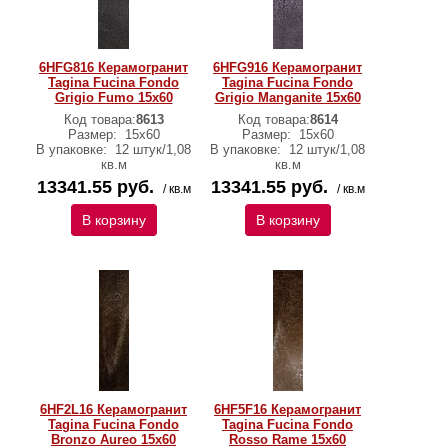
6HFG816 Керамогранит
6HFG916 Керамогранит
Tagina Fucina Fondo
Tagina Fucina Fondo
Grigio Fumo 15x60
Grigio Manganite 15x60
Код товара:
8613
Код товара:
8614
Размер:
15x60
Размер:
15x60
В упаковке:
12 штук/1,08
В упаковке:
12 штук/1,08
кв.м
кв.м
13341.55 руб.
13341.55 руб.
/ кв.м
/ кв.м
В корзину
В корзину
6HF2L16 Керамогранит
6HF5F16 Керамогранит
Tagina Fucina Fondo
Tagina Fucina Fondo
Bronzo Aureo 15x60
Rosso Rame 15x60