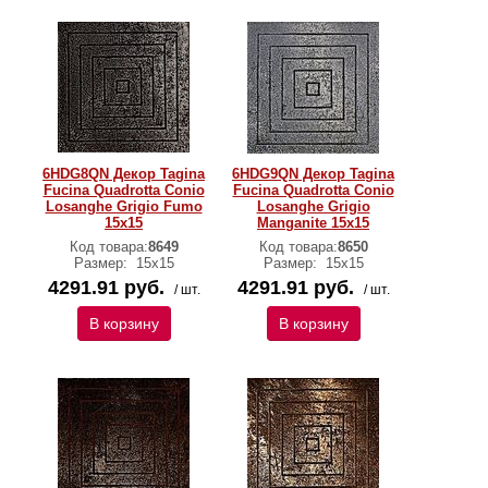
6HDG8QN Декор Tagina
6HDG9QN Декор Tagina
Fucina Quadrotta Conio
Fucina Quadrotta Conio
Losanghe Grigio Fumo
Losanghe Grigio
15x15
Manganite 15x15
Код товара:
8649
Код товара:
8650
Размер:
15x15
Размер:
15x15
4291.91 руб.
4291.91 руб.
/ шт.
/ шт.
В корзину
В корзину