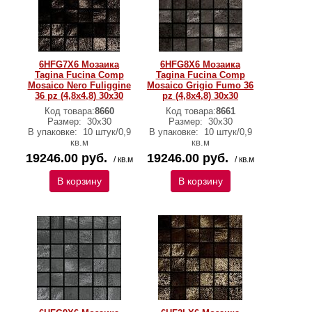
6HFG7X6 Мозаика
6HFG8X6 Мозаика
Tagina Fucina Comp
Tagina Fucina Comp
Mosaico Nero Fuliggine
Mosaico Grigio Fumo 36
36 pz (4,8x4,8) 30x30
pz (4,8x4,8) 30x30
Код товара:
8660
Код товара:
8661
Размер:
30x30
Размер:
30x30
В упаковке:
10 штук/0,9
В упаковке:
10 штук/0,9
кв.м
кв.м
19246.00 руб.
19246.00 руб.
/ кв.м
/ кв.м
В корзину
В корзину