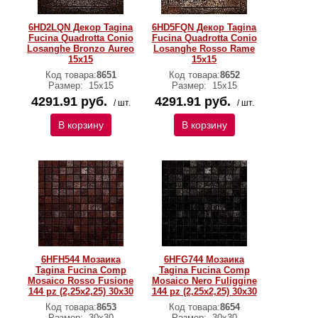
6HD2LQN Декор Tagina
6HD5FQN Декор Tagina
Fucina Quadrotta Conio
Fucina Quadrotta Conio
Losanghe Bronzo Aureo
Losanghe Rosso Rame
15x15
15x15
Код товара:
8651
Код товара:
8652
Размер:
15x15
Размер:
15x15
4291.91 руб.
4291.91 руб.
/ шт.
/ шт.
В корзину
В корзину
6HFH544 Мозаика
6HFG744 Мозаика
Tagina Fucina Comp
Tagina Fucina Comp
Mosaico Rosso Fusione
Mosaico Nero Fuliggine
144 pz (2,25x2,25) 30x30
144 pz (2,25x2,25) 30x30
Код товара:
8653
Код товара:
8654
Размер:
30x30
Размер:
30x30