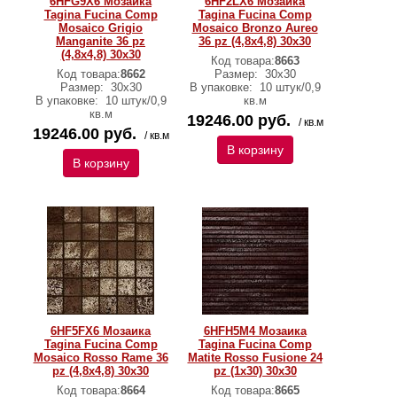
6HFG9X6 Мозаика
6HF2LX6 Мозаика
Tagina Fucina Comp
Tagina Fucina Comp
Mosaico Grigio
Mosaico Bronzo Aureo
Manganite 36 pz
36 pz (4,8x4,8) 30x30
(4,8x4,8) 30x30
Код товара:
8663
Код товара:
8662
Размер:
30x30
Размер:
30x30
В упаковке:
10 штук/0,9
В упаковке:
10 штук/0,9
кв.м
кв.м
19246.00 руб.
/ кв.м
19246.00 руб.
/ кв.м
В корзину
В корзину
6HF5FX6 Мозаика
6HFH5M4 Мозаика
Tagina Fucina Comp
Tagina Fucina Comp
Mosaico Rosso Rame 36
Matite Rosso Fusione 24
pz (4,8x4,8) 30x30
pz (1x30) 30x30
Код товара:
8664
Код товара:
8665