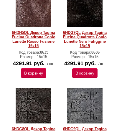
6HDH5QL Декор Tagina
6HDG7QL Декор Tagina
Fucina Quadrotta Conio
Fucina Quadrotta Conio
Lunette Rosso Fusione
Lunette Nero Fuliggine
15x15
15x15
Код товара:
8635
Код товара:
8636
Размер:
15x15
Размер:
15x15
4291.91 руб.
4291.91 руб.
/ шт.
/ шт.
В корзину
В корзину
6HDG8QL Декор Tagina
6HDG9QL Декор Tagina