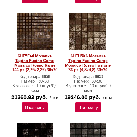
6HF5F44 Мозаика
6HFH5X6 Мозаика
Tagina Fucina Comp
Tagina Fucina Comp
Mosaico Rosso Rame
Mosaico Rosso Fusione
144 pz (2,25x2,25) 30x30
36 pz (4,8x4,8) 30x30
Код товара:
8658
Код товара:
8659
Размер:
30x30
Размер:
30x30
В упаковке:
10 штук/0,9
В упаковке:
10 штук/0,9
кв.м
кв.м
21360.93 руб.
19246.00 руб.
/ кв.м
/ кв.м
В корзину
В корзину