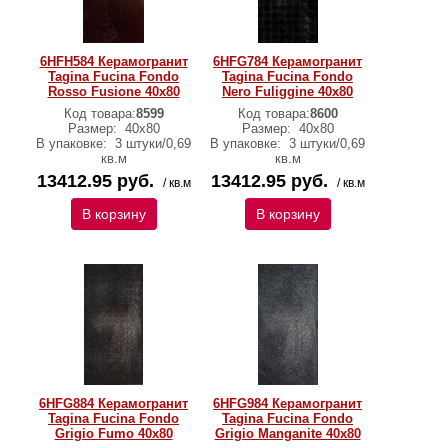
6HFH584 Керамогранит
6HFG784 Керамогранит
Tagina Fucina Fondo
Tagina Fucina Fondo
Rosso Fusione 40x80
Nero Fuliggine 40x80
Код товара:
8599
Код товара:
8600
Размер:
40x80
Размер:
40x80
В упаковке:
3 штуки/0,69
В упаковке:
3 штуки/0,69
кв.м
кв.м
13412.95 руб.
13412.95 руб.
/ кв.м
/ кв.м
В корзину
В корзину
6HFG884 Керамогранит
6HFG984 Керамогранит
Tagina Fucina Fondo
Tagina Fucina Fondo
Grigio Fumo 40x80
Grigio Manganite 40x80