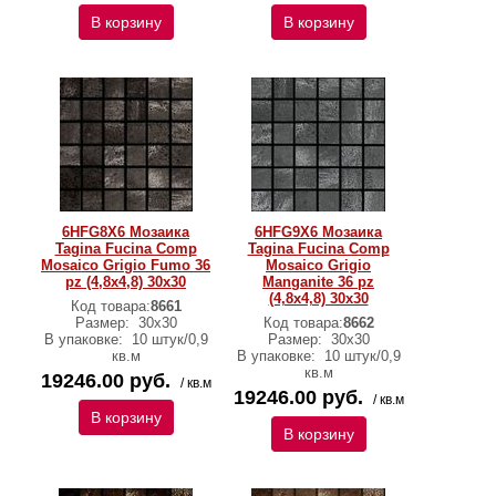
В корзину
В корзину
6HFG8X6 Мозаика
6HFG9X6 Мозаика
Tagina Fucina Comp
Tagina Fucina Comp
Mosaico Grigio Fumo 36
Mosaico Grigio
pz (4,8x4,8) 30x30
Manganite 36 pz
(4,8x4,8) 30x30
Код товара:
8661
Размер:
30x30
Код товара:
8662
В упаковке:
10 штук/0,9
Размер:
30x30
кв.м
В упаковке:
10 штук/0,9
кв.м
19246.00 руб.
/ кв.м
19246.00 руб.
/ кв.м
В корзину
В корзину