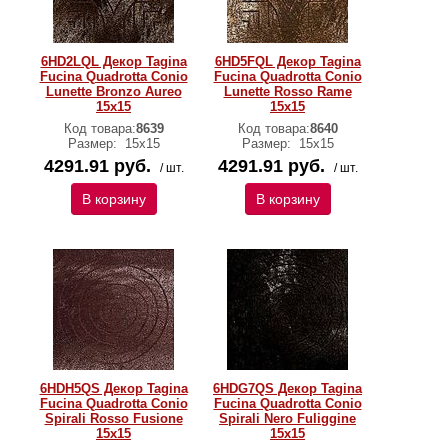
6HD2LQL Декор Tagina
6HD5FQL Декор Tagina
Fucina Quadrotta Conio
Fucina Quadrotta Conio
Lunette Bronzo Aureo
Lunette Rosso Rame
15x15
15x15
Код товара:
8639
Код товара:
8640
Размер:
15x15
Размер:
15x15
4291.91 руб.
4291.91 руб.
/ шт.
/ шт.
В корзину
В корзину
6HDH5QS Декор Tagina
6HDG7QS Декор Tagina
Fucina Quadrotta Conio
Fucina Quadrotta Conio
Spirali Rosso Fusione
Spirali Nero Fuliggine
15x15
15x15