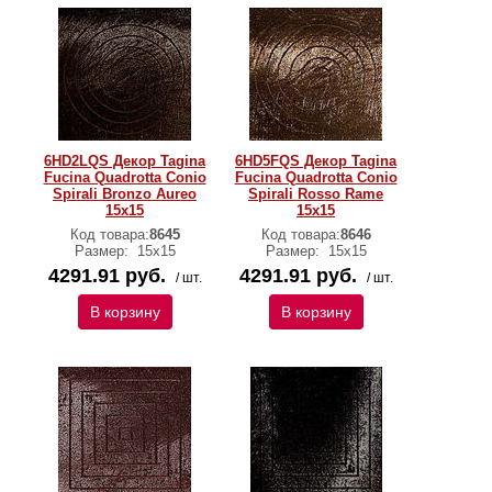
6HD2LQS Декор Tagina
6HD5FQS Декор Tagina
Fucina Quadrotta Conio
Fucina Quadrotta Conio
Spirali Bronzo Aureo
Spirali Rosso Rame
15x15
15x15
Код товара:
8645
Код товара:
8646
Размер:
15x15
Размер:
15x15
4291.91 руб.
4291.91 руб.
/ шт.
/ шт.
В корзину
В корзину