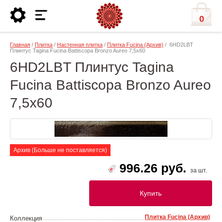
0
Главная
/
Плитка
/
Настенная плитка
/
Плитка Fucina (Архив)
/ 6HD2LBT
Плинтус Tagina Fucina Battiscopa Bronzo Aureo 7,5x60
6HD2LBT Плинтус Tagina
Fucina Battiscopa Bronzo Aureo
7,5x60
Архив (Больше не поставляется)
996.26 руб.
за шт.
Купить
Плитка Fucina (Архив)
Коллекция