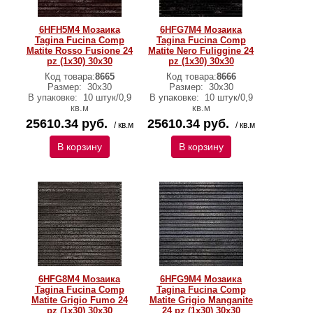
6HFH5M4 Мозаика
6HFG7M4 Мозаика
Tagina Fucina Comp
Tagina Fucina Comp
Matite Rosso Fusione 24
Matite Nero Fuliggine 24
pz (1x30) 30x30
pz (1x30) 30x30
Код товара:
8665
Код товара:
8666
Размер:
30x30
Размер:
30x30
В упаковке:
10 штук/0,9
В упаковке:
10 штук/0,9
кв.м
кв.м
25610.34 руб.
25610.34 руб.
/ кв.м
/ кв.м
В корзину
В корзину
6HFG8M4 Мозаика
6HFG9M4 Мозаика
Tagina Fucina Comp
Tagina Fucina Comp
Matite Grigio Fumo 24
Matite Grigio Manganite
pz (1x30) 30x30
24 pz (1x30) 30x30