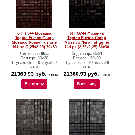
6HFH544 Мозаика
6HFG744 Мозаика
Tagina Fucina Comp
Tagina Fucina Comp
Mosaico Rosso Fusione
Mosaico Nero Fuliggine
144 pz (2,25x2,25) 30x30
144 pz (2,25x2,25) 30x30
Код товара:
8653
Код товара:
8654
Размер:
30x30
Размер:
30x30
В упаковке:
10 штук/0,9
В упаковке:
10 штук/0,9
кв.м
кв.м
21360.93 руб.
21360.93 руб.
/ кв.м
/ кв.м
В корзину
В корзину