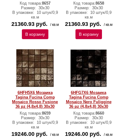
Код товара:
8657
Код товара:
8658
Размер:
30x30
Размер:
30x30
В упаковке:
10 штук/0,9
В упаковке:
10 штук/0,9
кв.м
кв.м
21360.93 руб.
21360.93 руб.
/ кв.м
/ кв.м
В корзину
В корзину
6HFH5X6 Мозаика
6HFG7X6 Мозаика
Tagina Fucina Comp
Tagina Fucina Comp
Mosaico Rosso Fusione
Mosaico Nero Fuliggine
36 pz (4,8x4,8) 30x30
36 pz (4,8x4,8) 30x30
Код товара:
8659
Код товара:
8660
Размер:
30x30
Размер:
30x30
В упаковке:
10 штук/0,9
В упаковке:
10 штук/0,9
кв.м
кв.м
19246.00 руб.
19246.00 руб.
/ кв.м
/ кв.м