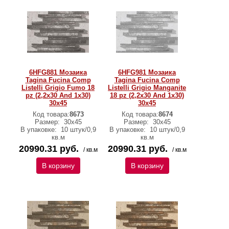
6HFG881 Мозаика
6HFG981 Мозаика
Tagina Fucina Comp
Tagina Fucina Comp
Listelli Grigio Fumo 18
Listelli Grigio Manganite
pz (2,2x30 And 1x30)
18 pz (2,2x30 And 1x30)
30x45
30x45
Код товара:
8673
Код товара:
8674
Размер:
30x45
Размер:
30x45
В упаковке:
10 штук/0,9
В упаковке:
10 штук/0,9
кв.м
кв.м
20990.31 руб.
20990.31 руб.
/ кв.м
/ кв.м
В корзину
В корзину