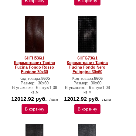
В корзину
В корзину
6HFH536/1
6HFG736/1
Керамогранит Tagina
Керамогранит Tagina
Fucina Fondo Rosso
Fucina Fondo Nero
Fusione 30x60
Fuliggine 30x60
Код товара:
8605
Код товара:
8606
Размер:
30x60
Размер:
30x60
В упаковке:
6 штук/1,08
В упаковке:
6 штук/1,08
кв.м
кв.м
12012.92 руб.
12012.92 руб.
/ кв.м
/ кв.м
В корзину
В корзину