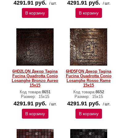
4291.91 руб.
4291.91 руб.
/ шт.
/ шт.
В корзину
В корзину
6HD2LQN Декор Tagina
6HD5FQN Декор Tagina
Fucina Quadrotta Conio
Fucina Quadrotta Conio
Losanghe Bronzo Aureo
Losanghe Rosso Rame
15x15
15x15
Код товара:
8651
Код товара:
8652
Размер:
15x15
Размер:
15x15
4291.91 руб.
4291.91 руб.
/ шт.
/ шт.
В корзину
В корзину