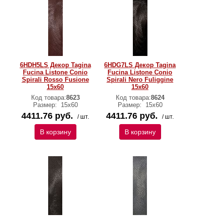
6HDH5LS Декор Tagina
6HDG7LS Декор Tagina
Fucina Listone Conio
Fucina Listone Conio
Spirali Rosso Fusione
Spirali Nero Fuliggine
15x60
15x60
Код товара:
8623
Код товара:
8624
Размер:
15x60
Размер:
15x60
4411.76 руб.
4411.76 руб.
/ шт.
/ шт.
В корзину
В корзину