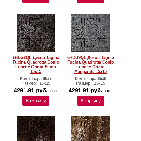
6HDG8QL Декор Tagina
6HDG9QL Декор Tagina
Fucina Quadrotta Conio
Fucina Quadrotta Conio
Lunette Grigio Fumo
Lunette Grigio
15x15
Manganite 15x15
Код товара:
8637
Код товара:
8638
Размер:
15x15
Размер:
15x15
4291.91 руб.
4291.91 руб.
/ шт.
/ шт.
В корзину
В корзину