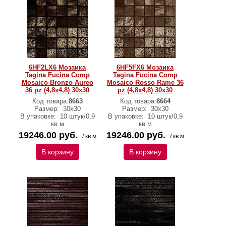
6HF2LX6 Мозаика
6HF5FX6 Мозаика
Tagina Fucina Comp
Tagina Fucina Comp
Mosaico Bronzo Aureo
Mosaico Rosso Rame 36
36 pz (4,8x4,8) 30x30
pz (4,8x4,8) 30x30
Код товара:
8663
Код товара:
8664
Размер:
30x30
Размер:
30x30
В упаковке:
10 штук/0,9
В упаковке:
10 штук/0,9
кв.м
кв.м
19246.00 руб.
19246.00 руб.
/ кв.м
/ кв.м
В корзину
В корзину