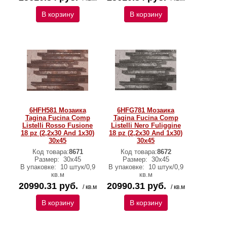
В корзину
В корзину
6HFH581 Мозаика
6HFG781 Мозаика
Tagina Fucina Comp
Tagina Fucina Comp
Listelli Rosso Fusione
Listelli Nero Fuliggine
18 pz (2,2x30 And 1x30)
18 pz (2,2x30 And 1x30)
30x45
30x45
Код товара:
8671
Код товара:
8672
Размер:
30x45
Размер:
30x45
В упаковке:
10 штук/0,9
В упаковке:
10 штук/0,9
кв.м
кв.м
20990.31 руб.
20990.31 руб.
/ кв.м
/ кв.м
В корзину
В корзину