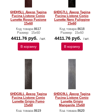
6HDH5LL Декор Tagina
6HDG7LL Декор Tagina
Fucina Listone Conio
Fucina Listone Conio
Lunette Rosso Fusione
Lunette Nero Fuliggine
15x60
15x60
Код товара:
8617
Код товара:
8618
Размер:
15x60
Размер:
15x60
4411.76 руб.
4411.76 руб.
/ шт.
/ шт.
В корзину
В корзину
6HDG8LL Декор Tagina
6HDG9LL Декор Tagina
Fucina Listone Conio
Fucina Listone Conio
Lunette Grigio Fumo
Lunette Grigio
15x60
Manganite 15x60
Код товара:
8619
Код товара:
8620