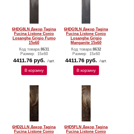
6HDG8LN Декор Tagina
6HDG9LN Декор Tagina
Fucina Listone Conio
Fucina Listone Conio
Losanghe Grigio Fumo
Losanghe Grigio
15x60
Manganite 15x60
Код товара:
8631
Код товара:
8632
Размер:
15x60
Размер:
15x60
4411.76 руб.
4411.76 руб.
/ шт.
/ шт.
В корзину
В корзину
6HD2LLN Декор Tagina
6HD5FLN Декор Tagina
Fucina Listone Conio
Fucina Listone Conio