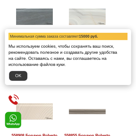
Минимальная сумма заказа составляет
15000 руб.
558968 Бордюр Roberto
558928 Бордюр Roberto
Cavalli Agata Alzata
Cavalli Agata Alzata
Мы используем cookies, чтобы сохранять ваш поиск,
Nero Firma 15x25
Azzurro Firma 15x25
рекомендовать
полезное и создавать другие удобства
Код товара:
5464
Код товара:
5465
на сайте.
Оставаясь с нами, вы соглашаетесь на
Размер:
15х25
Размер:
15х25
использование файлов куки.
5145.36 руб.
5145.36 руб.
/ шт.
/ шт.
OK
В корзину
В корзину
558908 Бордюр Roberto
558855 Бордюр Roberto