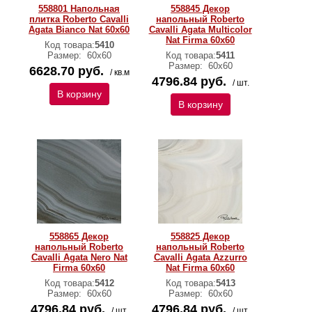
558801 Напольная
558845 Декор
плитка Roberto Cavalli
напольный Roberto
Agata Bianco Nat 60x60
Cavalli Agata Multicolor
Nat Firma 60x60
Код товара:
5410
Размер:
60х60
Код товара:
5411
Размер:
60х60
6628.70 руб.
/ кв.м
4796.84 руб.
/ шт.
В корзину
В корзину
558865 Декор
558825 Декор
напольный Roberto
напольный Roberto
Cavalli Agata Nero Nat
Cavalli Agata Azzurro
Firma 60x60
Nat Firma 60x60
Код товара:
5412
Код товара:
5413
Размер:
60х60
Размер:
60х60
4796.84 руб.
4796.84 руб.
/ шт.
/ шт.