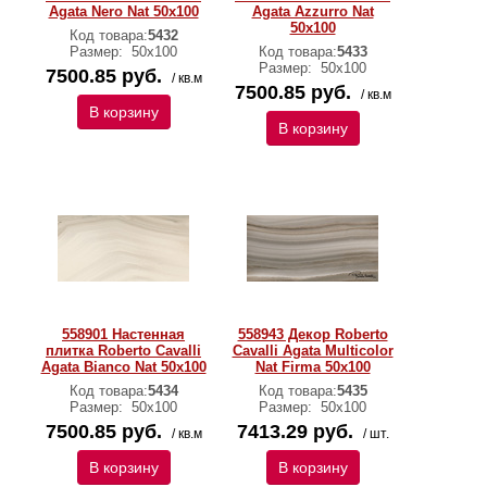
Agata Nero Nat 50x100
Agata Azzurro Nat
50x100
Код товара:
5432
Размер:
50х100
Код товара:
5433
Размер:
50х100
7500.85 руб.
/ кв.м
7500.85 руб.
/ кв.м
В корзину
В корзину
558901 Настенная
558943 Декор Roberto
плитка Roberto Cavalli
Cavalli Agata Multicolor
Agata Bianco Nat 50x100
Nat Firma 50x100
Код товара:
5434
Код товара:
5435
Размер:
50х100
Размер:
50х100
7500.85 руб.
7413.29 руб.
/ кв.м
/ шт.
В корзину
В корзину