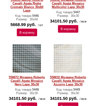
Cavalli Agata Righe
Cavalli Agata Mosaico
Cromato Bianco 30x60
Multicolor Lapp 30x30
Lapp
Код товара:
5447
Код товара:
5446
Размер:
30х30
Размер:
30х60
34101.50 руб.
/ кв.м
5668.99 руб.
/ шт.
В корзину
В корзину
558872 Мозаика Roberto
558832 Мозаика Roberto
Cavalli Agata Mosaico
Cavalli Agata Mosaico
Nero Lapp 30x30
Azzurro Lapp 30x30
Код товара:
5448
Код товара:
5449
Размер:
30х30
Размер:
30х30
34101.50 руб.
34101.50 руб.
/ кв.м
/ кв.м