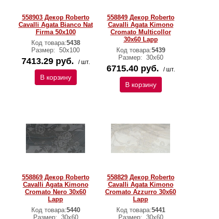
558903 Декор Roberto
558849 Декор Roberto
Cavalli Agata Bianco Nat
Cavalli Agata Kimono
Firma 50x100
Cromato Multicollor
30x60 Lapp
Код товара:
5438
Размер:
50х100
Код товара:
5439
Размер:
30х60
7413.29 руб.
/ шт.
6715.40 руб.
/ шт.
В корзину
В корзину
558869 Декор Roberto
558829 Декор Roberto
Cavalli Agata Kimono
Cavalli Agata Kimono
Cromato Nero 30x60
Cromato Azzurro 30x60
Lapp
Lapp
Код товара:
5440
Код товара:
5441
Размер:
30х60
Размер:
30х60