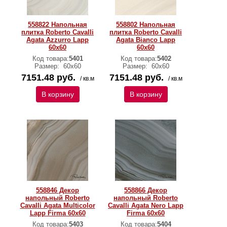
558822 Напольная
558802 Напольная
плитка Roberto Cavalli
плитка Roberto Cavalli
Agata Azzurro Lapp
Agata Bianco Lapp
60x60
60x60
Код товара:
5401
Код товара:
5402
Размер:
60х60
Размер:
60х60
7151.48 руб.
7151.48 руб.
/ кв.м
/ кв.м
В корзину
В корзину
558846 Декор
558866 Декор
напольный Roberto
напольный Roberto
Cavalli Agata Multicolor
Cavalli Agata Nero Lapp
Lapp Firma 60x60
Firma 60x60
Код товара:
5403
Код товара:
5404