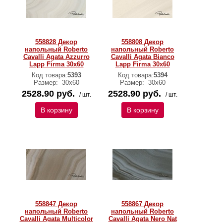
558828 Декор
558808 Декор
напольный Roberto
напольный Roberto
Cavalli Agata Azzurro
Cavalli Agata Bianco
Lapp Firma 30x60
Lapp Firma 30x60
Код товара:
5393
Код товара:
5394
Размер:
30х60
Размер:
30х60
2528.90 руб.
2528.90 руб.
/ шт.
/ шт.
В корзину
В корзину
558847 Декор
558867 Декор
напольный Roberto
напольный Roberto
Cavalli Agata Multicolor
Cavalli Agata Nero Nat