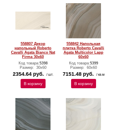
558807 Декор
558842 Напольная
напольный Roberto
плитка Roberto Cavalli
Cavalli Agata Bianco Nat
Agata Multicolor Lapp
Firma 30x60
60x60
Код товара:
5398
Код товара:
5399
Размер:
30х60
Размер:
60х60
2354.64 руб.
7151.48 руб.
/ шт.
/ кв.м
В корзину
В корзину