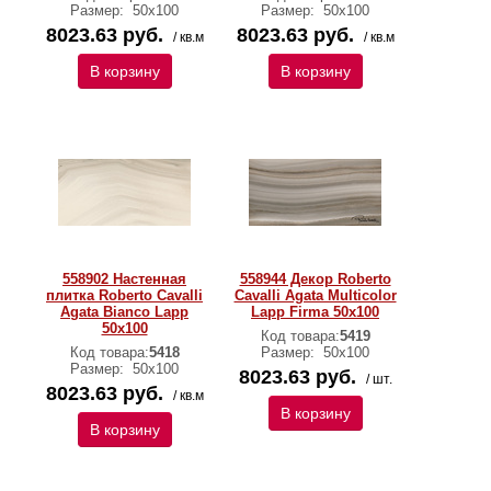
Размер:
50х100
Размер:
50х100
8023.63 руб.
8023.63 руб.
/ кв.м
/ кв.м
В корзину
В корзину
558902 Настенная
558944 Декор Roberto
плитка Roberto Cavalli
Cavalli Agata Multicolor
Agata Bianco Lapp
Lapp Firma 50x100
50x100
Код товара:
5419
Код товара:
5418
Размер:
50х100
Размер:
50х100
8023.63 руб.
/ шт.
8023.63 руб.
/ кв.м
В корзину
В корзину