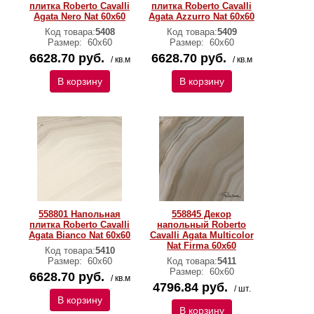
плитка Roberto Cavalli
плитка Roberto Cavalli
Agata Nero Nat 60x60
Agata Azzurro Nat 60x60
Код товара:
5408
Код товара:
5409
Размер:
60х60
Размер:
60х60
6628.70 руб.
6628.70 руб.
/ кв.м
/ кв.м
В корзину
В корзину
558801 Напольная
558845 Декор
плитка Roberto Cavalli
напольный Roberto
Agata Bianco Nat 60x60
Cavalli Agata Multicolor
Nat Firma 60x60
Код товара:
5410
Размер:
60х60
Код товара:
5411
Размер:
60х60
6628.70 руб.
/ кв.м
4796.84 руб.
/ шт.
В корзину
В корзину