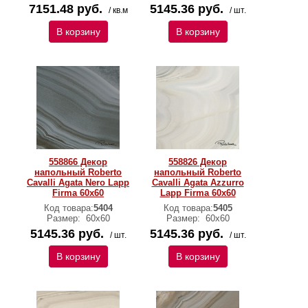
7151.48 руб.
5145.36 руб.
/ кв.м
/ шт.
В корзину
В корзину
558866 Декор
558826 Декор
напольный Roberto
напольный Roberto
Cavalli Agata Nero Lapp
Cavalli Agata Azzurro
Firma 60x60
Lapp Firma 60x60
Код товара:
5404
Код товара:
5405
Размер:
60х60
Размер:
60х60
5145.36 руб.
5145.36 руб.
/ шт.
/ шт.
В корзину
В корзину