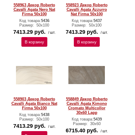
558963 Декор Roberto
558923 Декор Roberto
Cavalli Agata Nero Nat
Cavalli Agata Azzurro
Firma 50x100
Nat Firma 50x100
Код товара:
5436
Код товара:
5437
Размер:
50х100
Размер:
50х100
7413.29 руб.
7413.29 руб.
/ шт.
/ шт.
В корзину
В корзину
558903 Декор Roberto
558849 Декор Roberto
Cavalli Agata Bianco Nat
Cavalli Agata Kimono
Firma 50x100
Cromato Multicollor
30x60 Lapp
Код товара:
5438
Размер:
50х100
Код товара:
5439
Размер:
30х60
7413.29 руб.
/ шт.
6715.40 руб.
/ шт.