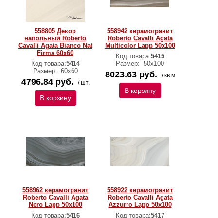
558805 Декор
558942 керамогранит
напольный Roberto
Roberto Cavalli Agata
Cavalli Agata Bianco Nat
Multicolor Lapp 50x100
Firma 60x60
Код товара:
5415
Код товара:
5414
Размер:
50х100
Размер:
60х60
8023.63 руб.
/ кв.м
4796.84 руб.
/ шт.
В корзину
В корзину
558962 керамогранит
558922 керамогранит
Roberto Cavalli Agata
Roberto Cavalli Agata
Nero Lapp 50x100
Azzurro Lapp 50x100
Код товара:
5416
Код товара:
5417