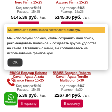
Nero Firma 15x25
Azzurro Firma 15x25
Код товара:
5464
Код товара:
5465
Размер:
15х25
Размер:
15х25
5145.36 руб.
5145.36 руб.
/ шт.
/ шт.
В корзину
В корзину
Минимальная сумма заказа составляет
15000 руб.
Мы используем cookies, чтобы сохранять ваш поиск,
рекомендовать
полезное и создавать другие удобства
на сайте.
Оставаясь с нами, вы соглашаетесь на
использование файлов куки.
OK
558908 Бордюр Roberto
558855 Бордюр Roberto
Cavalli Agata Alzata
Cavalli Agata Torello
Bianco Firma 15x25
Multicolor 5x30
Код товара:
5466
Код товара:
5467
Размер:
15х25
Размер:
5х30
5145.36 руб.
2267.94 руб.
/ шт.
/ шт.
В корзину
В корзину