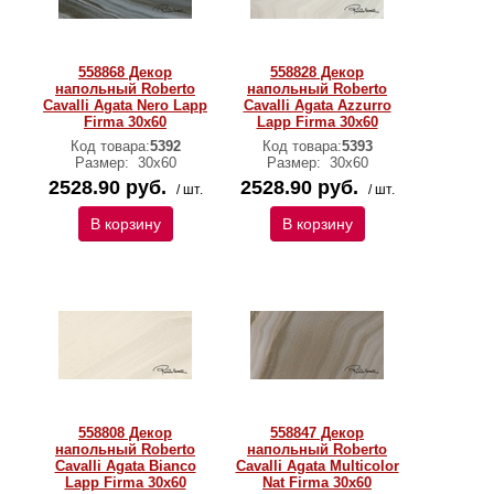
558868 Декор
558828 Декор
напольный Roberto
напольный Roberto
Cavalli Agata Nero Lapp
Cavalli Agata Azzurro
Firma 30x60
Lapp Firma 30x60
Код товара:
5392
Код товара:
5393
Размер:
30х60
Размер:
30х60
2528.90 руб.
2528.90 руб.
/ шт.
/ шт.
В корзину
В корзину
558808 Декор
558847 Декор
напольный Roberto
напольный Roberto
Cavalli Agata Bianco
Cavalli Agata Multicolor
Lapp Firma 30x60
Nat Firma 30x60