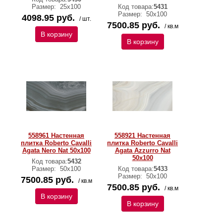
Размер:
25х100
Код товара:
5431
Размер:
50х100
4098.95 руб.
/ шт.
7500.85 руб.
/ кв.м
В корзину
В корзину
558961 Настенная
558921 Настенная
плитка Roberto Cavalli
плитка Roberto Cavalli
Agata Nero Nat 50x100
Agata Azzurro Nat
50x100
Код товара:
5432
Размер:
50х100
Код товара:
5433
Размер:
50х100
7500.85 руб.
/ кв.м
7500.85 руб.
/ кв.м
В корзину
В корзину