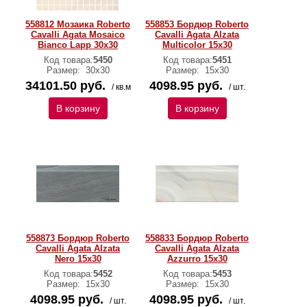
558812 Мозаика Roberto
558853 Бордюр Roberto
Cavalli Agata Mosaico
Cavalli Agata Alzata
Bianco Lapp 30x30
Multicolor 15x30
Код товара:
5450
Код товара:
5451
Размер:
30х30
Размер:
15х30
34101.50 руб.
4098.95 руб.
/ кв.м
/ шт.
В корзину
В корзину
558873 Бордюр Roberto
558833 Бордюр Roberto
Cavalli Agata Alzata
Cavalli Agata Alzata
Nero 15x30
Azzurro 15x30
Код товара:
5452
Код товара:
5453
Размер:
15х30
Размер:
15х30
4098.95 руб.
4098.95 руб.
/ шт.
/ шт.