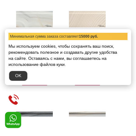
Минимальная сумма заказа составляет
15000 руб.
558928 Бордюр Roberto
558908 Бордюр Roberto
Мы используем cookies, чтобы сохранять ваш поиск,
Cavalli Agata Alzata
Cavalli Agata Alzata
рекомендовать
полезное и создавать другие удобства
Azzurro Firma 15x25
Bianco Firma 15x25
на сайте.
Оставаясь с нами, вы соглашаетесь на
Код товара:
5465
Код товара:
5466
Размер:
15х25
Размер:
15х25
использование файлов куки.
5145.36 руб.
5145.36 руб.
/ шт.
/ шт.
OK
В корзину
В корзину