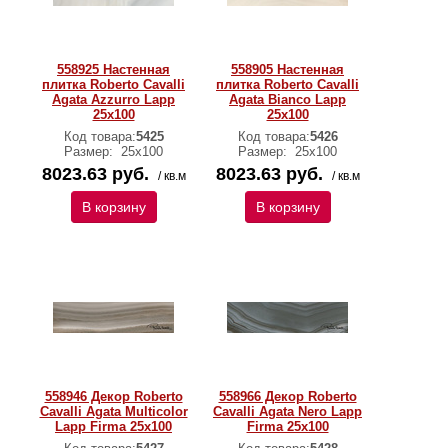
558925 Настенная
558905 Настенная
плитка Roberto Cavalli
плитка Roberto Cavalli
Agata Azzurro Lapp
Agata Bianco Lapp
25x100
25x100
Код товара:
5425
Код товара:
5426
Размер:
25х100
Размер:
25х100
8023.63 руб.
8023.63 руб.
/ кв.м
/ кв.м
В корзину
В корзину
558946 Декор Roberto
558966 Декор Roberto
Cavalli Agata Multicolor
Cavalli Agata Nero Lapp
Lapp Firma 25x100
Firma 25x100