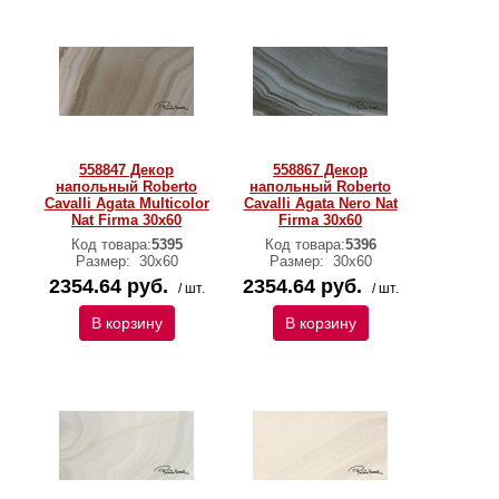
558847 Декор
558867 Декор
напольный Roberto
напольный Roberto
Cavalli Agata Multicolor
Cavalli Agata Nero Nat
Nat Firma 30x60
Firma 30x60
Код товара:
5395
Код товара:
5396
Размер:
30х60
Размер:
30х60
2354.64 руб.
2354.64 руб.
/ шт.
/ шт.
В корзину
В корзину