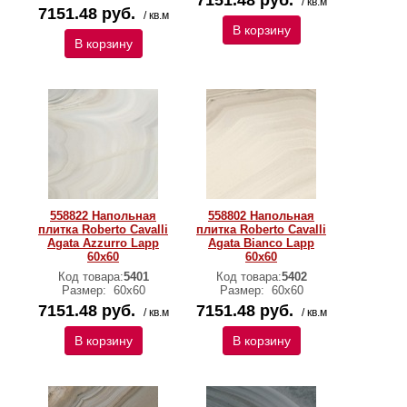
7151.48 руб.
/ кв.м
7151.48 руб.
/ кв.м
В корзину
В корзину
558822 Напольная
558802 Напольная
плитка Roberto Cavalli
плитка Roberto Cavalli
Agata Azzurro Lapp
Agata Bianco Lapp
60x60
60x60
Код товара:
5401
Код товара:
5402
Размер:
60х60
Размер:
60х60
7151.48 руб.
7151.48 руб.
/ кв.м
/ кв.м
В корзину
В корзину