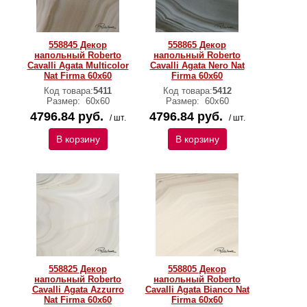
558845 Декор
558865 Декор
напольный Roberto
напольный Roberto
Cavalli Agata Multicolor
Cavalli Agata Nero Nat
Nat Firma 60x60
Firma 60x60
Код товара:
5411
Код товара:
5412
Размер:
60х60
Размер:
60х60
4796.84 руб.
4796.84 руб.
/ шт.
/ шт.
В корзину
В корзину
558825 Декор
558805 Декор
напольный Roberto
напольный Roberto
Cavalli Agata Azzurro
Cavalli Agata Bianco Nat
Nat Firma 60x60
Firma 60x60