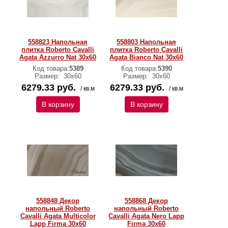
558823 Напольная
558803 Напольная
плитка Roberto Cavalli
плитка Roberto Cavalli
Agata Azzurro Nat 30x60
Agata Bianco Nat 30x60
Код товара:
5389
Код товара:
5390
Размер:
30х60
Размер:
30х60
6279.33 руб.
6279.33 руб.
/ кв.м
/ кв.м
В корзину
В корзину
558848 Декор
558868 Декор
напольный Roberto
напольный Roberto
Cavalli Agata Multicolor
Cavalli Agata Nero Lapp
Lapp Firma 30x60
Firma 30x60