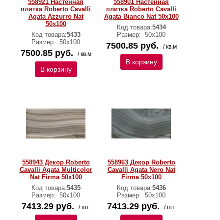
558921 Настенная
558901 Настенная
плитка Roberto Cavalli
плитка Roberto Cavalli
Agata Azzurro Nat
Agata Bianco Nat 50x100
50x100
Код товара:
5434
Код товара:
5433
Размер:
50х100
Размер:
50х100
7500.85 руб.
/ кв.м
7500.85 руб.
/ кв.м
В корзину
В корзину
558943 Декор Roberto
558963 Декор Roberto
Cavalli Agata Multicolor
Cavalli Agata Nero Nat
Nat Firma 50x100
Firma 50x100
Код товара:
5435
Код товара:
5436
Размер:
50х100
Размер:
50х100
7413.29 руб.
7413.29 руб.
/ шт.
/ шт.