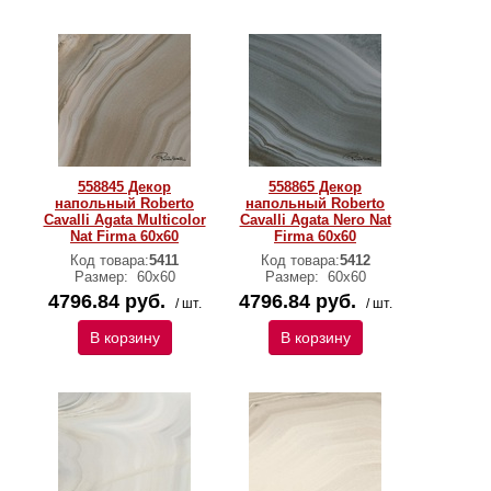
558845 Декор
558865 Декор
напольный Roberto
напольный Roberto
Cavalli Agata Multicolor
Cavalli Agata Nero Nat
Nat Firma 60x60
Firma 60x60
Код товара:
5411
Код товара:
5412
Размер:
60х60
Размер:
60х60
4796.84 руб.
4796.84 руб.
/ шт.
/ шт.
В корзину
В корзину