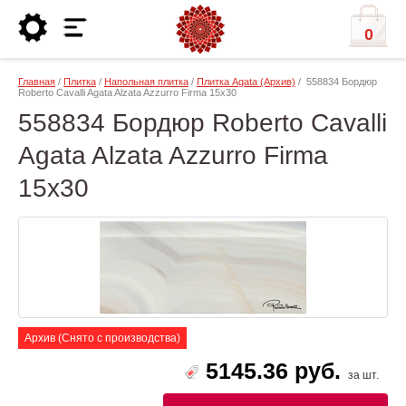
0
Главная
/
Плитка
/
Напольная плитка
/
Плитка Agata (Архив)
/ 558834 Бордюр
Roberto Cavalli Agata Alzata Azzurro Firma 15x30
558834 Бордюр Roberto Cavalli
Agata Alzata Azzurro Firma
15x30
Архив (Снято с производства)
5145.36 руб.
за шт.