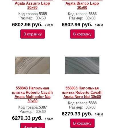
Agata Azzurro Lapp
Agata Bianco Lapp
30x60
30x60
Код товара:
5385
Код товара:
5386
Размер:
30х60
Размер:
30х60
6802.96 руб.
6802.96 руб.
/ кв.м
/ кв.м
В корзину
В корзину
558843 Напольная
558863 Напольная
плитка Roberto Cavalli
плитка Roberto Cavalli
Agata Multicolor Nat
Agata Nero Nat 30x60
30x60
Код товара:
5388
Код товара:
5387
Размер:
30х60
Размер:
30х60
6279.33 руб.
/ кв.м
6279.33 руб.
/ кв.м
В корзину
В корзину