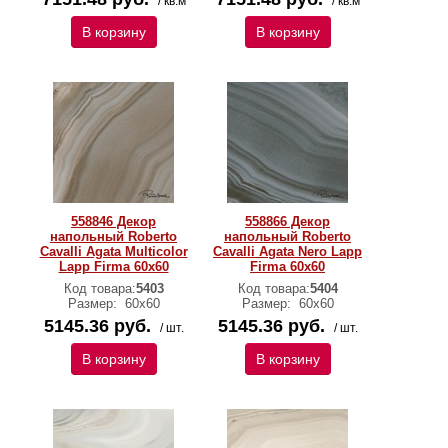
/ кв.м
/ кв.м
В корзину
В корзину
558846 Декор
558866 Декор
напольный Roberto
напольный Roberto
Cavalli Agata Multicolor
Cavalli Agata Nero Lapp
Lapp Firma 60x60
Firma 60x60
Код товара:
5403
Код товара:
5404
Размер:
60х60
Размер:
60х60
5145.36 руб.
5145.36 руб.
/ шт.
/ шт.
В корзину
В корзину