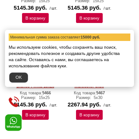
Размер:
15х25
Размер:
15х25
5145.36 руб.
5145.36 руб.
/ шт.
/ шт.
В корзину
В корзину
Минимальная сумма заказа составляет
15000 руб.
Мы используем cookies, чтобы сохранять ваш поиск,
рекомендовать
полезное и создавать другие удобства
на сайте.
Оставаясь с нами, вы соглашаетесь на
использование файлов куки.
558908 Бордюр Roberto
558855 Бордюр Roberto
OK
Cavalli Agata Alzata
Cavalli Agata Torello
Bianco Firma 15x25
Multicolor 5x30
Код товара:
5466
Код товара:
5467
Размер:
15х25
Размер:
5х30
5145.36 руб.
2267.94 руб.
/ шт.
/ шт.
В корзину
В корзину