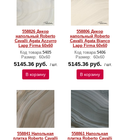
558826 Декор
558806 Декор
напольный Roberto
напольный Roberto
Cavalli Agata Azzurro
Cavalli Agata Bianco
Lapp Firma 60x60
Lapp Firma 60x60
Код товара:
5405
Код товара:
5406
Размер:
60х60
Размер:
60х60
5145.36 руб.
5145.36 руб.
/ шт.
/ шт.
В корзину
В корзину
558841 Напольная
558861 Напольная
плитка Roberto Cavalli
плитка Roberto Cavalli