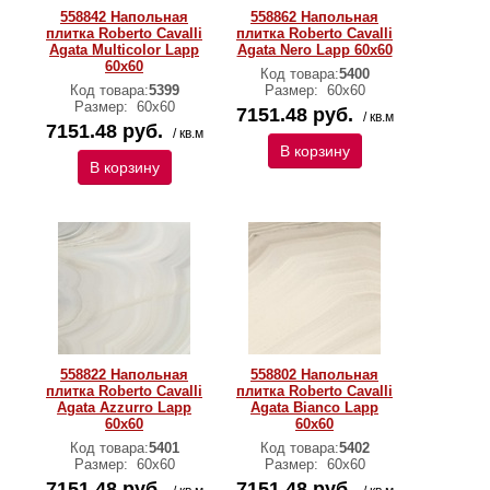
558842 Напольная
558862 Напольная
плитка Roberto Cavalli
плитка Roberto Cavalli
Agata Multicolor Lapp
Agata Nero Lapp 60x60
60x60
Код товара:
5400
Код товара:
5399
Размер:
60х60
Размер:
60х60
7151.48 руб.
/ кв.м
7151.48 руб.
/ кв.м
В корзину
В корзину
558822 Напольная
558802 Напольная
плитка Roberto Cavalli
плитка Roberto Cavalli
Agata Azzurro Lapp
Agata Bianco Lapp
60x60
60x60
Код товара:
5401
Код товара:
5402
Размер:
60х60
Размер:
60х60
7151.48 руб.
7151.48 руб.