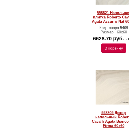
558821 Напольна
плитка Roberto Cava
Agata Azzurro Nat 6
Код товара:
5409
Размер:
60х60
6628.70 руб.
/ 
В корзину
558805 Декор
напольный Rober
Cavalli Agata Bianco
Firma 60x60