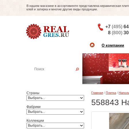
В нашем магазине в ассортименте представлена керамическая плитка
клей и затирка и многие другие виды продукции.
+7
(495)
64
8
(800)
30
О компании
Найти плитку
Пример:
Настенная плитка
Страны
Главная
/
Плитка
/
Наполь
558843 На
Фабрики
Коллекции