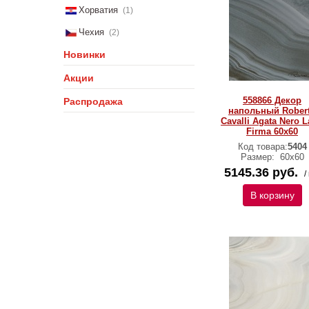
Хорватия
(1)
Чехия
(2)
Новинки
Акции
558866 Декор
Распродажа
напольный Rober
Cavalli Agata Nero 
Firma 60x60
Код товара:
5404
Размер:
60х60
5145.36 руб.
/
В корзину