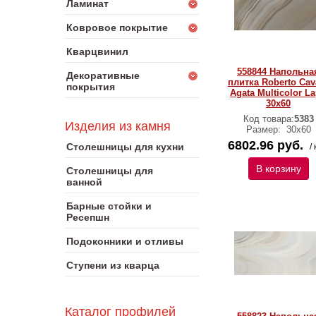
Ламинат
Ковровое покрытие
Кварцвинил
558844 Напольна
Декоративные
плитка Roberto Cava
покрытия
Agata Multicolor L
30x60
Код товара:
5383
Изделия из камня
Размер:
30х60
6802.96 руб.
Столешницы для кухни
/ 
В корзину
Столешницы для
ванной
Барные стойки и
Ресепшн
Подоконники и отливы
Ступени из кварца
Каталог профилей