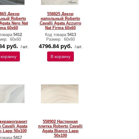
865 Декор
558825 Декор
ьный Roberto
напольный Roberto
 Agata Nero Nat
Cavalli Agata Azzurro
rma 60x60
Nat Firma 60x60
товара:
5412
Код товара:
5413
мер:
60х60
Размер:
60х60
84 руб.
4796.84 руб.
/ шт.
/ шт.
 корзину
В корзину
 керамогранит
558902 Настенная
 Cavalli Agata
плитка Roberto Cavalli
o Lapp 50x100
Agata Bianco Lapp
50x100
товара:
5417