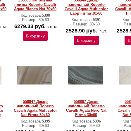
я
558803 Напольная
558848 Декор
558
lli
плитка Roberto Cavalli
напольный Roberto
напол
0x60
Agata Bianco Nat 30x60
Cavalli Agata Multicolor
Cavalli 
Lapp Firma 30x60
Fi
Код товара:
5390
Размер:
30х60
Код товара:
5391
Код 
Размер:
30х60
Раз
6279.33 руб.
кв.м
/ кв.м
2528.90 руб.
2528.
/ шт.
В корзину
В корзину
В
558847 Декор
558867 Декор
558
to
напольный Roberto
напольный Roberto
напол
co
Cavalli Agata Multicolor
Cavalli Agata Nero Nat
Cavalli
0
Nat Firma 30x60
Firma 30x60
Nat 
Код товара:
5395
Код товара:
5396
Код 
Размер:
30х60
Размер:
30х60
Раз