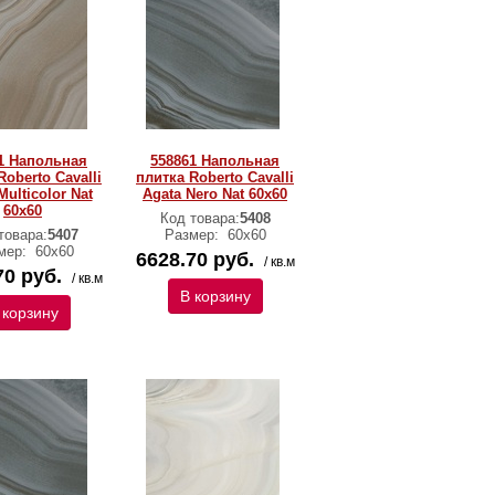
1 Напольная
558861 Напольная
Roberto Cavalli
плитка Roberto Cavalli
Multicolor Nat
Agata Nero Nat 60x60
60x60
Код товара:
5408
товара:
5407
Размер:
60х60
мер:
60х60
6628.70 руб.
/ кв.м
70 руб.
/ кв.м
В корзину
 корзину