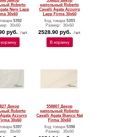
868 Декор
558828 Декор
ьный Roberto
напольный Roberto
Agata Nero Lapp
Cavalli Agata Azzurro
rma 30x60
Lapp Firma 30x60
товара:
5392
Код товара:
5393
мер:
30х60
Размер:
30х60
90 руб.
2528.90 руб.
/ шт.
/ шт.
 корзину
В корзину
827 Декор
558807 Декор
ьный Roberto
напольный Roberto
 Agata Azzurro
Cavalli Agata Bianco Nat
Firma 30x60
Firma 30x60
товара:
5397
Код товара:
5398
мер:
30х60
Размер:
30х60