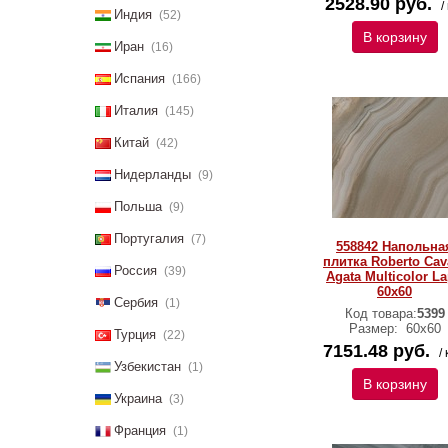
2528.90 руб.
/
Индия
(52)
В корзину
Иран
(16)
Испания
(166)
Италия
(145)
Китай
(42)
Нидерланды
(9)
Польша
(9)
Португалия
(7)
558842 Напольна
плитка Roberto Cava
Россия
(39)
Agata Multicolor L
60x60
Сербия
(1)
Код товара:
5399
Размер:
60х60
Турция
(22)
7151.48 руб.
/ 
Узбекистан
(1)
В корзину
Украина
(3)
Франция
(1)