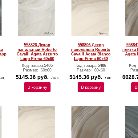
558826 Декор
558806 Декор
55884
to
напольный Roberto
напольный Roberto
плитка 
Lapp
Cavalli Agata Azzurro
Cavalli Agata Bianco
Agata 
Lapp Firma 60x60
Lapp Firma 60x60
Код товара:
5405
Код товара:
5406
Код 
Размер:
60х60
Размер:
60х60
Раз
5145.36 руб.
5145.36 руб.
6628.
 шт.
/ шт.
/ шт.
В корзину
В корзину
В