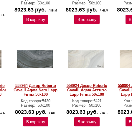
Размер:
50х100
Размер:
50х100
Раз
8023.63 руб.
8023.63 руб.
8023.
/ кв.м
/ кв.м
 шт.
В корзину
В корзину
В
rto
558964 Декор Roberto
558924 Декор Roberto
558904 
olor
Cavalli Agata Nero Lapp
Cavalli Agata Azzurro
Cavall
0
Firma 50x100
Lapp Firma 50x100
Lapp 
Код товара:
5420
Код товара:
5421
Код 
Размер:
50х100
Размер:
50х100
Раз
8023.63 руб.
8023.63 руб.
8023.
 шт.
/ шт.
/ шт.
В корзину
В корзину
В