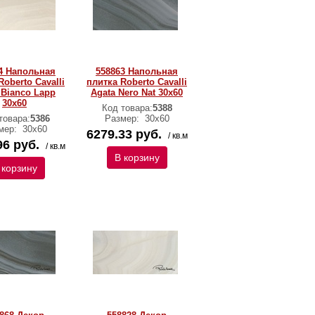
4 Напольная
558863 Напольная
Roberto Cavalli
плитка Roberto Cavalli
 Bianco Lapp
Agata Nero Nat 30x60
30x60
Код товара:
5388
товара:
5386
Размер:
30х60
мер:
30х60
6279.33 руб.
/ кв.м
96 руб.
/ кв.м
В корзину
 корзину