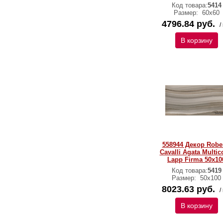
Код товара:
5414
Размер:
60х60
4796.84 руб.
/
В корзину
558944 Декор Robe
Cavalli Agata Multic
Lapp Firma 50x10
Код товара:
5419
Размер:
50х100
8023.63 руб.
/
В корзину