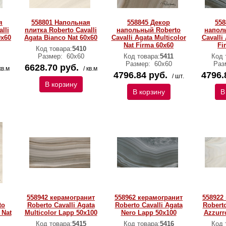
я
558801 Напольная
558845 Декор
558
lli
плитка Roberto Cavalli
напольный Roberto
напол
0x60
Agata Bianco Nat 60x60
Cavalli Agata Multicolor
Cavalli
Nat Firma 60x60
Fi
Код товара:
5410
Размер:
60х60
Код товара:
5411
Код 
Размер:
60х60
Раз
6628.70 руб.
кв.м
/ кв.м
4796.84 руб.
4796.
/ шт.
В корзину
В корзину
В
558942 керамогранит
558962 керамогранит
558922
to
Roberto Cavalli Agata
Roberto Cavalli Agata
Roberto
 Nat
Multicolor Lapp 50x100
Nero Lapp 50x100
Azzurr
Код товара:
5415
Код товара:
5416
Код 