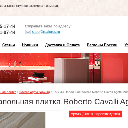
, а также ступени, агломерат, ламинат,
5-17-44
Отправьте заказ по адресу:
shop@realgres.ru
1-07-44
Статьи
Новинки
Доставка и Оплата
Регионы России
У
ная плитка
/
Плитка Agata (Архив)
/ 558843 Напольная плитка Roberto Cavalli Agata Mult
польная плитка Roberto Cavalli Ag
Архив (Снято с производства)