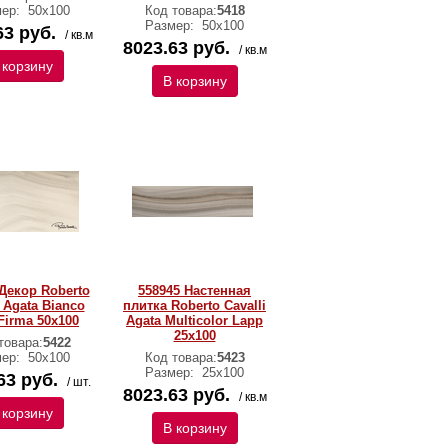
мер:
50х100
Код товара:
5418
Размер:
50х100
63 руб.
/ кв.м
8023.63 руб.
/ кв.м
 корзину
В корзину
Декор Roberto
558945 Настенная
i Agata Bianco
плитка Roberto Cavalli
Firma 50x100
Agata Multicolor Lapp
25x100
товара:
5422
мер:
50х100
Код товара:
5423
Размер:
25х100
63 руб.
/ шт.
8023.63 руб.
/ кв.м
 корзину
В корзину