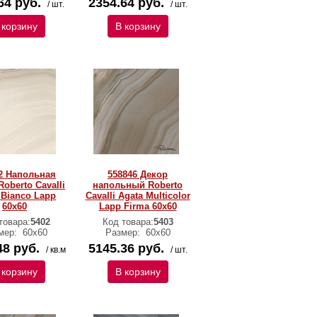
64 руб.
2354.64 руб.
/ шт.
/ шт.
 корзину
В корзину
2 Напольная
558846 Декор
Roberto Cavalli
напольный Roberto
 Bianco Lapp
Cavalli Agata Multicolor
60x60
Lapp Firma 60x60
товара:
5402
Код товара:
5403
мер:
60х60
Размер:
60х60
48 руб.
5145.36 руб.
/ кв.м
/ шт.
 корзину
В корзину