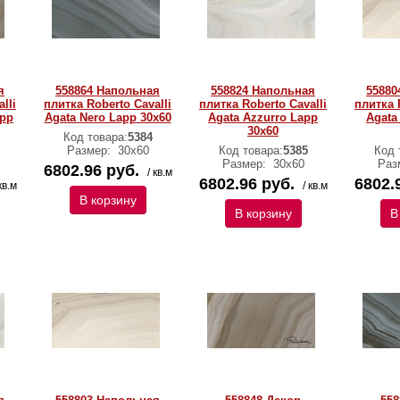
я
558864 Напольная
558824 Напольная
55880
lli
плитка Roberto Cavalli
плитка Roberto Cavalli
плитка 
app
Agata Nero Lapp 30x60
Agata Azzurro Lapp
Agata
30x60
Код товара:
5384
Размер:
30х60
Код товара:
5385
Код 
Размер:
30х60
Раз
6802.96 руб.
/ кв.м
6802.96 руб.
6802.
кв.м
/ кв.м
В корзину
В корзину
В