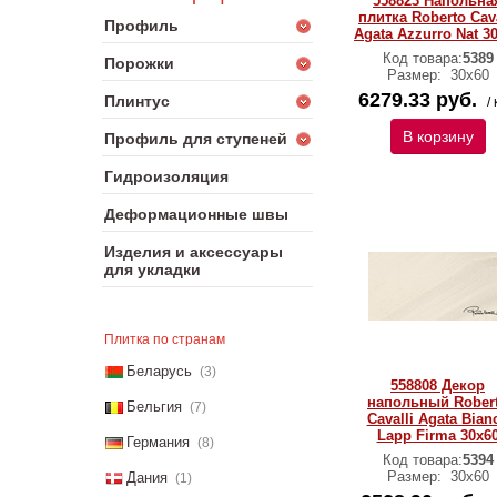
558823 Напольна
плитка Roberto Cava
Профиль
Agata Azzurro Nat 3
Код товара:
5389
Порожки
Размер:
30х60
6279.33 руб.
Плинтус
/ 
В корзину
Профиль для ступеней
Гидроизоляция
Деформационные швы
Изделия и аксессуары
для укладки
Плитка по странам
Беларусь
(3)
558808 Декор
напольный Rober
Бельгия
(7)
Cavalli Agata Bian
Lapp Firma 30x6
Германия
(8)
Код товара:
5394
Размер:
30х60
Дания
(1)