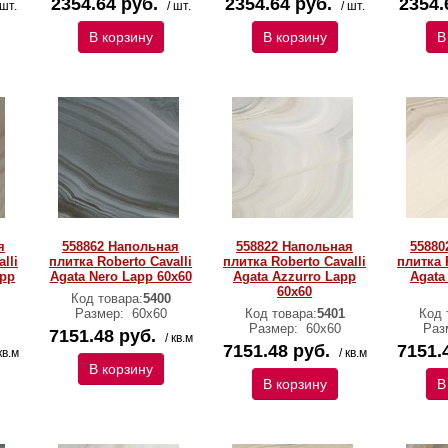
2354.64 руб.
2354.64 руб.
2354.
 шт.
/ шт.
/ шт.
В корзину
В корзину
В
я
558862 Напольная
558822 Напольная
55880
lli
плитка Roberto Cavalli
плитка Roberto Cavalli
плитка 
app
Agata Nero Lapp 60x60
Agata Azzurro Lapp
Agata
60x60
Код товара:
5400
Размер:
60х60
Код товара:
5401
Код 
Размер:
60х60
Раз
7151.48 руб.
/ кв.м
7151.48 руб.
7151.
кв.м
/ кв.м
В корзину
В корзину
В