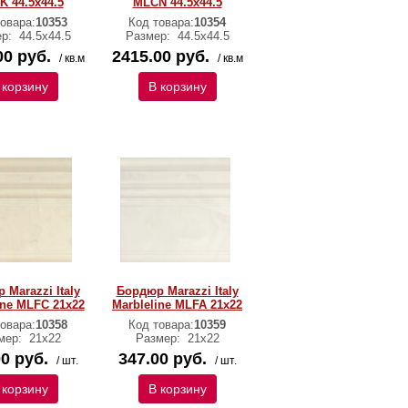
 44.5х44.5
MLCN 44.5х44.5
овара:
10353
Код товара:
10354
ер:
44.5х44.5
Размер:
44.5х44.5
00 руб.
2415.00 руб.
/ кв.м
/ кв.м
 корзину
В корзину
 Marazzi Italy
Бордюр Marazzi Italy
ine MLFC 21х22
Marbleline MLFA 21х22
овара:
10358
Код товара:
10359
мер:
21х22
Размер:
21х22
0 руб.
347.00 руб.
/ шт.
/ шт.
 корзину
В корзину