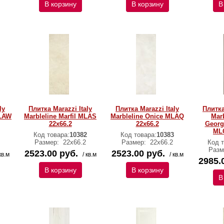
В корзину
В корзину
В
ly
Плитка Marazzi Italy
Плитка Marazzi Italy
Плитка
MLAW
Marbleline Marfil MLAS
Marbleline Onice MLAQ
Marb
22х66.2
22х66.2
George
MLC
Код товара:
10382
Код товара:
10383
Размер:
22х66.2
Размер:
22х66.2
Код т
Разм
2523.00 руб.
2523.00 руб.
кв.м
/ кв.м
/ кв.м
2985.
В корзину
В корзину
В