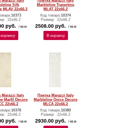
 Marazzi Italy
Плитка Marazzi Italy
leline Silk
Marbleline Travertino
te MLAV 22х66.2
MLAT 22х66.2
овара:
10373
Код товара:
10374
ер:
22х66.2
Размер:
22х66.2
00 руб.
2508.00 руб.
/ кв.м
/ кв.м
 корзину
В корзину
 Marazzi Italy
Плитка Marazzi Italy
ne Marfil Decoro
Marbleline Onice Decoro
C 22х66.2
MLCA 22х66.2
овара:
10378
Код товара:
10380
ер:
22х66.2
Размер:
22х66.2
00 руб.
2930.00 руб.
/ кв.м
/ кв.м