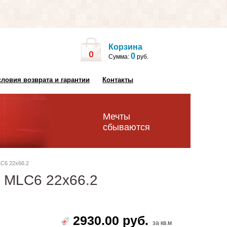
Корзина
0
0
Сумма:
руб.
словия возврата и гарантии
Контакты
Мечты
сбываются
LC6 22х66.2
ro MLC6 22х66.2
2930.00 руб.
за кв.м