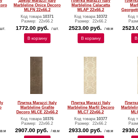
ly
Декор Marazzi Italy
Плитка Marazzi Italy
Плитка
coro
Marbleline Onice Decoro
Marbleline Calacatta
Marb
MLFN 22х66.2
MLAP 22х66.2
Georget
Код товара:
10371
Код товара:
10372
Код т
Размер:
22х66.2
Размер:
22х66.2
Разм
1772.00 руб.
2523.00 руб.
2523.
 шт.
/ шт.
/ кв.м
В корзину
В корзину
В
ly
Плитка Marazzi Italy
Плитка Marazzi Italy
Плитка
o
Marbleline Grafite
Marbleline Marfil Decoro
Marbleli
Decoro MLCE 22х66.2
MLC7 22х66.2
MLC
Код товара:
10376
Код товара:
10377
Код т
Размер:
22х66.2
Размер:
22х66.2
Разм
2907.00 руб.
2933.00 руб.
2930.
кв.м
/ кв.м
/ кв.м