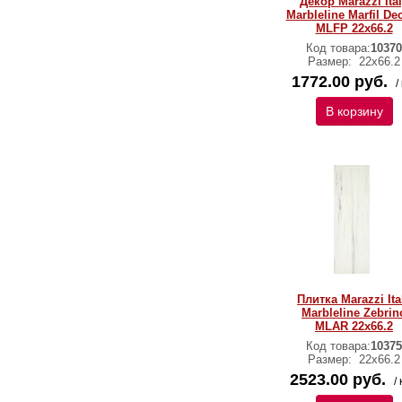
Декор Marazzi Ita
Marbleline Marfil De
MLFP 22х66.2
Код товара:
10370
Размер:
22х66.2
1772.00 руб.
/
В корзину
Плитка Marazzi Ita
Marbleline Zebrin
MLAR 22х66.2
Код товара:
10375
Размер:
22х66.2
2523.00 руб.
/ 