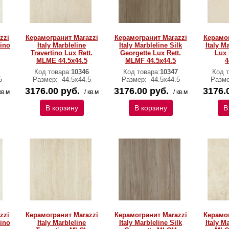
zzi
Керамогранит Marazzi
Керамогранит Marazzi
Керамог
rino
Italy Marbleline
Italy Marbleline Silk
Italy M
Travertino Lux Rett.
Georgette Lux Rett.
Lux 
MLME 44.5х44.5
MLMF 44.5х44.5
4
Код товара:
10346
Код товара:
10347
Код т
5
Размер:
44.5х44.5
Размер:
44.5х44.5
Разм
3176.00 руб.
3176.00 руб.
3176.
кв.м
/ кв.м
/ кв.м
В корзину
В корзину
В
zzi
Керамогранит Marazzi
Керамогранит Marazzi
Керамог
rino
Italy Marbleline
Italy Marbleline Silk
Italy M