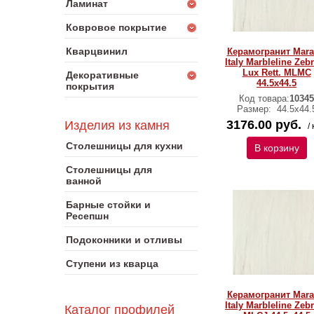
Ламинат
Ковровое покрытие
Кварцвинил
Керамогранит Mara
Italy Marbleline Zeb
Lux Rett. MLMC
Декоративные
44.5х44.5
покрытия
Код товара:
10345
Размер:
44.5х44.
3176.00 руб.
Изделия из камня
/ 
Столешницы для кухни
В корзину
Столешницы для
ванной
Барные стойки и
Ресепшн
Подоконники и отливы
Ступени из кварца
Керамогранит Mara
Italy Marbleline Zeb
Каталог профилей