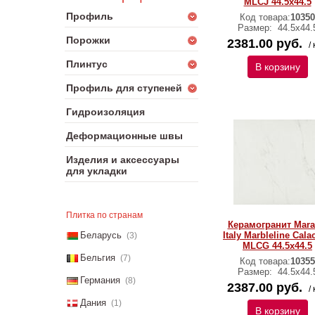
MLCJ 44.5х44.5
Профиль
Код товара:
10350
Размер:
44.5х44.
Порожки
2381.00 руб.
/ 
Плинтус
В корзину
Профиль для ступеней
Гидроизоляция
Деформационные швы
Изделия и аксессуары
для укладки
Плитка по странам
Керамогранит Mara
Беларусь
Italy Marbleline Cala
(3)
MLCG 44.5х44.5
Бельгия
(7)
Код товара:
10355
Размер:
44.5х44.
Германия
(8)
2387.00 руб.
/ 
Дания
(1)
В корзину