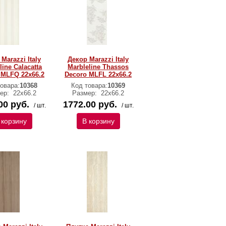
Marazzi Italy
Декор Marazzi Italy
line Calacatta
Marbleline Thassos
 MLFQ 22х66.2
Decoro MLFL 22х66.2
овара:
10368
Код товара:
10369
ер:
22х66.2
Размер:
22х66.2
00 руб.
1772.00 руб.
/ шт.
/ шт.
 корзину
В корзину