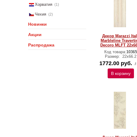
Хорватия
(1)
Чехия
(2)
Новинки
Акции
Декор Marazzi Ita
Marbleline Traverti
Распродажа
Decoro MLFT 22х66
Код товара:
10365
Размер:
22х66.2
1772.00 руб.
/
В корзину