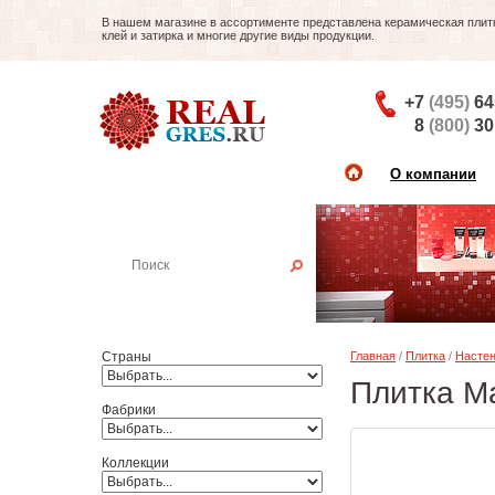
В нашем магазине в ассортименте представлена керамическая плитка
клей и затирка и многие другие виды продукции.
+7
(495)
64
8
(800)
30
О компании
Найти плитку
Пример:
Настенная плитка
Страны
Главная
/
Плитка
/
Настен
Плитка Ma
Фабрики
Коллекции