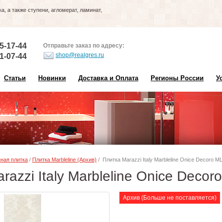
, а также ступени, агломерат, ламинат,
5-17-44
Отправьте заказ по адресу:
shop@realgres.ru
1-07-44
Статьи
Новинки
Доставка и Оплата
Регионы России
У
ная плитка
/
Плитка Marbleline (Архив)
/ Плитка Marazzi Italy Marbleline Onice Decoro M
razzi Italy Marbleline Onice Deco
Архив (Больше не поставляется)