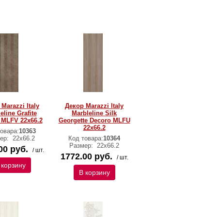
Marazzi Italy
Декор Marazzi Italy
eline Grafite
Marbleline Silk
 MLFV 22х66.2
Georgette Decoro MLFU
22х66.2
овара:
10363
ер:
22х66.2
Код товара:
10364
Размер:
22х66.2
00 руб.
/ шт.
1772.00 руб.
/ шт.
 корзину
В корзину