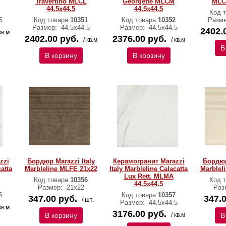
Travertino MLCL
Georgette MLCM
MLCK
44.5х44.5
44.5х44.5
Код т
5
Код товара:
10351
Код товара:
10352
Разм
Размер:
44.5х44.5
Размер:
44.5х44.5
2402.
кв.м
2402.00 руб.
2376.00 руб.
/ кв.м
/ кв.м
В
В корзину
В корзину
zzi
Бордюр Marazzi Italy
Керамогранит Marazzi
Бордюр
catta
Marbleline MLFE 21х22
Italy Marbleline Calacatta
Marblel
Lux Rett. MLMA
Код товара:
10356
Код т
44.5х44.5
Размер:
21х22
Раз
5
Код товара:
10357
347.00 руб.
347.0
/ шт.
Размер:
44.5х44.5
кв.м
3176.00 руб.
В корзину
/ кв.м
В