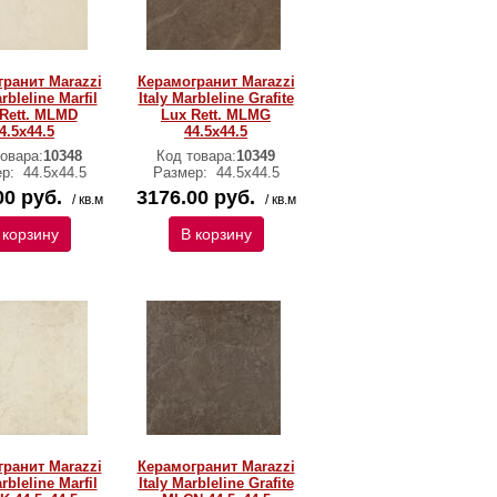
ранит Marazzi
Керамогранит Marazzi
arbleline Marfil
Italy Marbleline Grafite
Rett. MLMD
Lux Rett. MLMG
4.5х44.5
44.5х44.5
овара:
10348
Код товара:
10349
ер:
44.5х44.5
Размер:
44.5х44.5
00 руб.
3176.00 руб.
/ кв.м
/ кв.м
 корзину
В корзину
ранит Marazzi
Керамогранит Marazzi
arbleline Marfil
Italy Marbleline Grafite