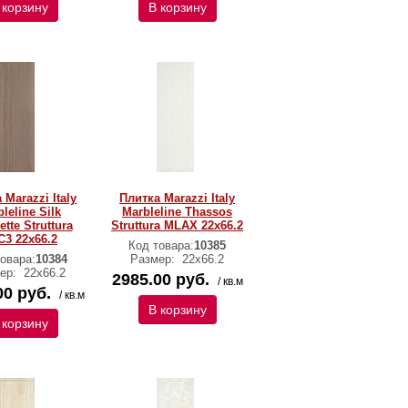
 корзину
В корзину
 Marazzi Italy
Плитка Marazzi Italy
leline Silk
Marbleline Thassos
tte Struttura
Struttura MLAX 22х66.2
3 22х66.2
Код товара:
10385
овара:
10384
Размер:
22х66.2
ер:
22х66.2
2985.00 руб.
/ кв.м
00 руб.
/ кв.м
В корзину
 корзину