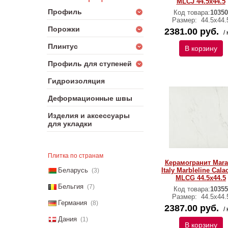
MLCJ 44.5х44.5
Профиль
Код товара:
10350
Размер:
44.5х44.
Порожки
2381.00 руб.
/ 
Плинтус
В корзину
Профиль для ступеней
Гидроизоляция
Деформационные швы
Изделия и аксессуары
для укладки
Плитка по странам
Керамогранит Mara
Беларусь
Italy Marbleline Cala
(3)
MLCG 44.5х44.5
Бельгия
(7)
Код товара:
10355
Размер:
44.5х44.
Германия
(8)
2387.00 руб.
/ 
Дания
(1)
В корзину