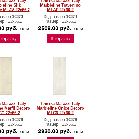
 Marazzi Italy
Плитка Marazzi Italy
leline Silk
Marbleline Travertino
te MLAV 22х66.2
MLAT 22х66.2
овара:
10373
Код товара:
10374
ер:
22х66.2
Размер:
22х66.2
00 руб.
2508.00 руб.
/ кв.м
/ кв.м
 корзину
В корзину
 Marazzi Italy
Плитка Marazzi Italy
ne Marfil Decoro
Marbleline Onice Decoro
C 22х66.2
MLC6 22х66.2
овара:
10378
Код товара:
10379
ер:
22х66.2
Размер:
22х66.2
00 руб.
2930.00 руб.
/ кв.м
/ кв.м