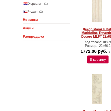
Хорватия
(1)
Чехия
(2)
Новинки
Акции
Декор Marazzi Ita
Marbleline Traverti
Распродажа
Decoro MLFT 22х66
Код товара:
10365
Размер:
22х66.2
1772.00 руб.
/
В корзину