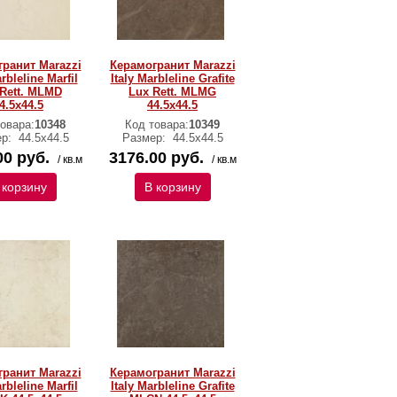
ранит Marazzi
Керамогранит Marazzi
arbleline Marfil
Italy Marbleline Grafite
Rett. MLMD
Lux Rett. MLMG
4.5х44.5
44.5х44.5
овара:
10348
Код товара:
10349
ер:
44.5х44.5
Размер:
44.5х44.5
00 руб.
3176.00 руб.
/ кв.м
/ кв.м
 корзину
В корзину
ранит Marazzi
Керамогранит Marazzi
arbleline Marfil
Italy Marbleline Grafite