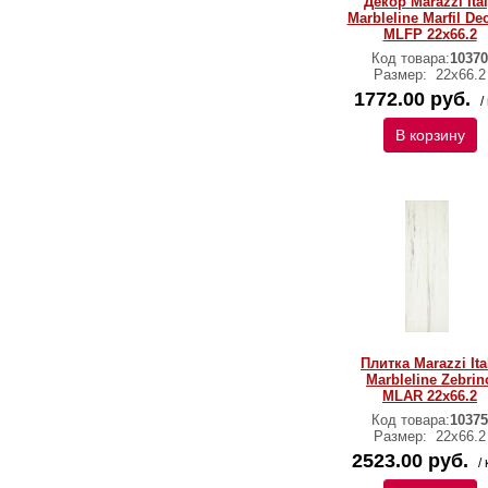
Декор Marazzi Ita
Marbleline Marfil De
MLFP 22х66.2
Код товара:
10370
Размер:
22х66.2
1772.00 руб.
/
В корзину
Плитка Marazzi Ita
Marbleline Zebrin
MLAR 22х66.2
Код товара:
10375
Размер:
22х66.2
2523.00 руб.
/ 