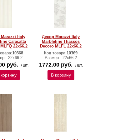
Marazzi Italy
Декор Marazzi Italy
line Calacatta
Marbleline Thassos
 MLFQ 22х66.2
Decoro MLFL 22х66.2
овара:
10368
Код товара:
10369
ер:
22х66.2
Размер:
22х66.2
00 руб.
1772.00 руб.
/ шт.
/ шт.
 корзину
В корзину