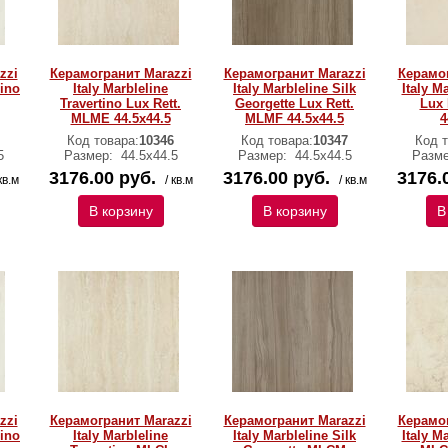
zzi
Керамогранит Marazzi
Керамогранит Marazzi
Керамог
rino
Italy Marbleline
Italy Marbleline Silk
Italy M
Travertino Lux Rett.
Georgette Lux Rett.
Lux 
MLME 44.5х44.5
MLMF 44.5х44.5
4
Код товара:
10346
Код товара:
10347
Код т
5
Размер:
44.5х44.5
Размер:
44.5х44.5
Разм
3176.00 руб.
3176.00 руб.
3176.
кв.м
/ кв.м
/ кв.м
В корзину
В корзину
В
zzi
Керамогранит Marazzi
Керамогранит Marazzi
Керамог
rino
Italy Marbleline
Italy Marbleline Silk
Italy M