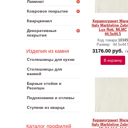
Ламинат
Ковровое покрытие
Кварцвинил
Керамогранит Mara
Italy Marbleline Zeb
Lux Rett. MLMC
Декоративные
44.5х44.5
покрытия
Код товара:
10345
Размер:
44.5х44.
3176.00 руб.
Изделия из камня
/ 
Столешницы для кухни
В корзину
Столешницы для
ванной
Барные стойки и
Ресепшн
Подоконники и отливы
Ступени из кварца
Керамогранит Mara
Italy Marbleline Zeb
Каталог профилей