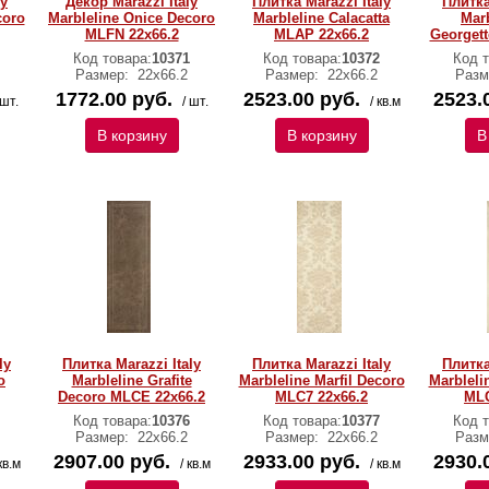
ly
Декор Marazzi Italy
Плитка Marazzi Italy
Плитка
coro
Marbleline Onice Decoro
Marbleline Calacatta
Marb
MLFN 22х66.2
MLAP 22х66.2
Georget
Код товара:
10371
Код товара:
10372
Код т
Размер:
22х66.2
Размер:
22х66.2
Разм
1772.00 руб.
2523.00 руб.
2523.
 шт.
/ шт.
/ кв.м
В корзину
В корзину
В
ly
Плитка Marazzi Italy
Плитка Marazzi Italy
Плитка
o
Marbleline Grafite
Marbleline Marfil Decoro
Marbleli
Decoro MLCE 22х66.2
MLC7 22х66.2
MLC
Код товара:
10376
Код товара:
10377
Код т
Размер:
22х66.2
Размер:
22х66.2
Разм
2907.00 руб.
2933.00 руб.
2930.
кв.м
/ кв.м
/ кв.м