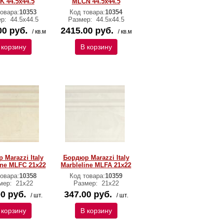
 44.5х44.5
MLCN 44.5х44.5
овара:
10353
Код товара:
10354
ер:
44.5х44.5
Размер:
44.5х44.5
00 руб.
2415.00 руб.
/ кв.м
/ кв.м
 корзину
В корзину
 Marazzi Italy
Бордюр Marazzi Italy
ine MLFC 21х22
Marbleline MLFA 21х22
овара:
10358
Код товара:
10359
мер:
21х22
Размер:
21х22
0 руб.
347.00 руб.
/ шт.
/ шт.
 корзину
В корзину