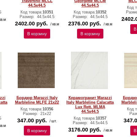
Travertino MLCL
Georgette MLCM
MLCK
44.5х44.5
44.5х44.5
Код т
5
Код товара:
10351
Код товара:
10352
Разм
Размер:
44.5х44.5
Размер:
44.5х44.5
2402.
кв.м
2402.00 руб.
2376.00 руб.
/ кв.м
/ кв.м
В
В корзину
В корзину
zzi
Бордюр Marazzi Italy
Керамогранит Marazzi
Бордюр
catta
Marbleline MLFE 21х22
Italy Marbleline Calacatta
Marblel
Lux Rett. MLMA
Код товара:
10356
Код т
44.5х44.5
Размер:
21х22
Раз
5
Код товара:
10357
347.00 руб.
347.0
/ шт.
Размер:
44.5х44.5
кв.м
3176.00 руб.
В корзину
/ кв.м
В