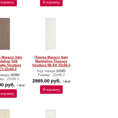
 корзину
В корзину
 Marazzi Italy
Плитка Marazzi Italy
leline Silk
Marbleline Thassos
tte Struttura
Struttura MLAX 22х66.2
3 22х66.2
Код товара:
10385
овара:
10384
Размер:
22х66.2
ер:
22х66.2
2985.00 руб.
/ кв.м
00 руб.
/ кв.м
В корзину
 корзину