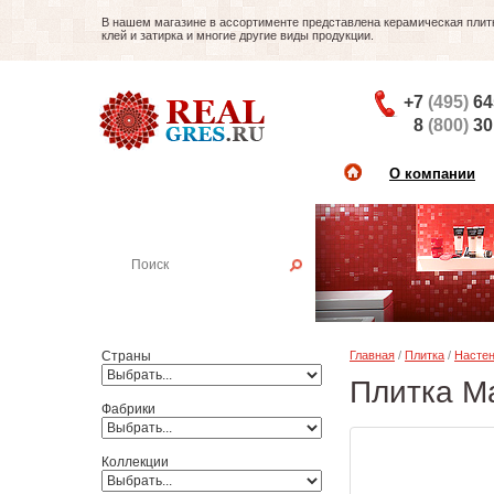
В нашем магазине в ассортименте представлена керамическая плитка
клей и затирка и многие другие виды продукции.
+7
(495)
64
8
(800)
30
О компании
Найти плитку
Пример:
Настенная плитка
Страны
Главная
/
Плитка
/
Настен
Плитка Ma
Фабрики
Коллекции