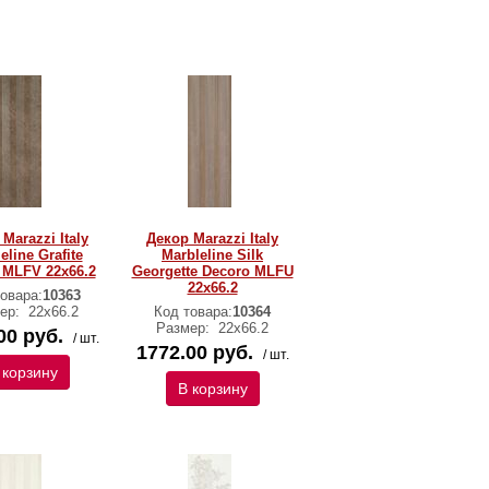
Marazzi Italy
Декор Marazzi Italy
eline Grafite
Marbleline Silk
 MLFV 22х66.2
Georgette Decoro MLFU
22х66.2
овара:
10363
ер:
22х66.2
Код товара:
10364
Размер:
22х66.2
00 руб.
/ шт.
1772.00 руб.
/ шт.
 корзину
В корзину