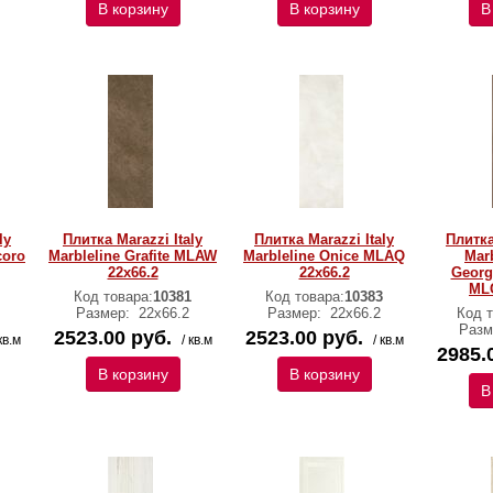
В корзину
В корзину
В
ly
Плитка Marazzi Italy
Плитка Marazzi Italy
Плитка
coro
Marbleline Grafite MLAW
Marbleline Onice MLAQ
Marb
22х66.2
22х66.2
George
MLC
Код товара:
10381
Код товара:
10383
Размер:
22х66.2
Размер:
22х66.2
Код т
Разм
2523.00 руб.
2523.00 руб.
кв.м
/ кв.м
/ кв.м
2985.
В корзину
В корзину
В