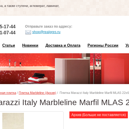
, а также ступени, агломерат, ламинат,
5-17-44
Отправьте заказ по адресу:
shop@realgres.ru
1-07-44
Статьи
Новинки
Доставка и Оплата
Регионы России
У
ная плитка
/
Плитка Marbleline (Архив)
/ Плитка Marazzi Italy Marbleline Marfil MLAS 22х6
razzi Italy Marbleline Marfil MLAS
Архив (Больше не поставляется)