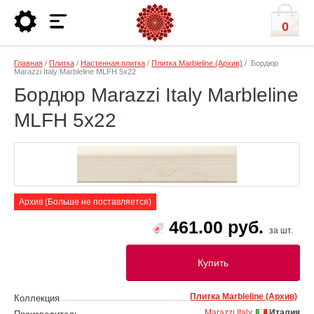
0
Главная
/
Плитка
/
Настенная плитка
/
Плитка Marbleline (Архив)
/ Бордюр
Marazzi Italy Marbleline MLFH 5х22
Бордюр Marazzi Italy Marbleline
MLFH 5х22
Архив (Больше не поставляется)
461.00 руб.
за шт.
Купить
Плитка Marbleline (Архив)
Коллекция
Marazzi Italy
Италия