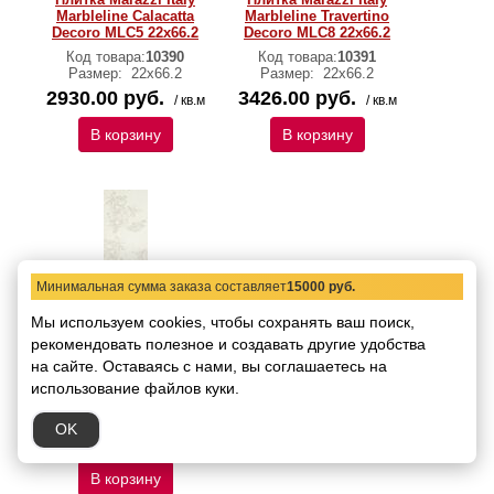
Marbleline Calacatta
Marbleline Travertino
Decoro MLC5 22х66.2
Decoro MLC8 22х66.2
Код товара:
10390
Код товара:
10391
Размер:
22х66.2
Размер:
22х66.2
2930.00 руб.
3426.00 руб.
/ кв.м
/ кв.м
В корзину
В корзину
Минимальная сумма заказа составляет
15000 руб.
Мы используем cookies, чтобы сохранять ваш поиск,
рекомендовать
Декор Marazzi Italy
полезное и создавать другие удобства
Marbleline Calacatta
на сайте.
Оставаясь с нами, вы соглашаетесь на
Decoro MLFM 22х66.2
использование файлов куки.
Код товара:
10392
Размер:
22х66.2
OK
1772.00 руб.
/ шт.
В корзину