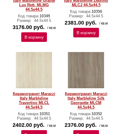
Italy Marbleline Grafite
Italy Marbleline Zebrino
Lux Rett. MLMG
MLCJ 44.5х44.5
44.5х44.5
Код товара:
10350
Код товара:
10349
Размер:
44.5х44.5
Размер:
44.5х44.5
2381.00 руб.
/ кв.м
3176.00 руб.
/ кв.м
В корзину
В корзину
Керамогранит Marazzi
Керамогранит Marazzi
Italy Marbleline
Italy Marbleline Silk
Travertino MLCL
Georgette MLCM
44.5х44.5
44.5х44.5
Код товара:
10351
Код товара:
10352
Размер:
44.5х44.5
Размер:
44.5х44.5
2402.00 руб.
2376.00 руб.
/ кв.м
/ кв.м