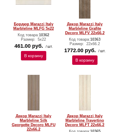
Бордюр Marazzi Italy
Декор Marazzi Italy
Marbleline MLFG 5х22
Marbleline Grafite
Decoro MLFV 22х66.2
Код товара:
10362
Размер:
5х22
Код товара:
10363
Размер:
22х66.2
461.00 руб.
/ шт.
1772.00 руб.
/ шт.
В корзину
В корзину
Декор Marazzi Italy
Декор Marazzi Italy
Marbleline Silk
Marbleline Travertino
Georgette Decoro MLFU
Decoro MLFT 22х66.2
22х66.2
Код товара:
10365