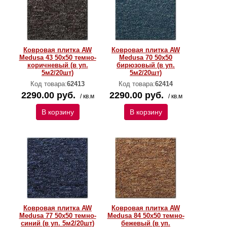
Ковровая плитка AW
Ковровая плитка AW
Medusa 43 50х50 темно-
Medusa 70 50х50
коричневый (в уп.
бирюзовый (в уп.
5м2/20шт)
5м2/20шт)
Код товара:
62413
Код товара:
62414
2290.00 руб.
2290.00 руб.
/ кв.м
/ кв.м
В корзину
В корзину
Ковровая плитка AW
Ковровая плитка AW
Medusa 77 50х50 темно-
Medusa 84 50х50 темно-
синий (в уп. 5м2/20шт)
бежевый (в уп.