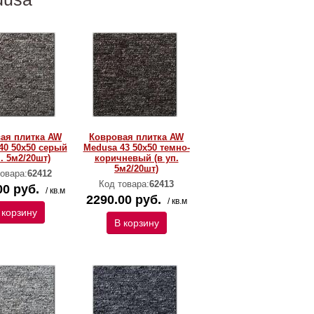
ая плитка AW
Ковровая плитка AW
40 50х50 серый
Medusa 43 50х50 темно-
п. 5м2/20шт)
коричневый (в уп.
5м2/20шт)
овара:
62412
Код товара:
62413
00 руб.
/ кв.м
2290.00 руб.
/ кв.м
 корзину
В корзину