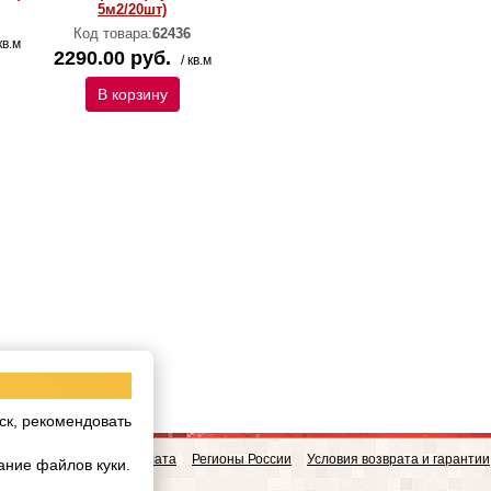
5м2/20шт)
Код товара:
62436
кв.м
2290.00 руб.
/ кв.м
В корзину
ск, рекомендовать
овинки
Доставка и Оплата
Регионы России
Условия возврата и гарантии
ание файлов куки.
w.realgres.ru