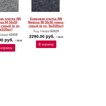
ая плитка AW
Ковровая плитка AW
sa 94 50х50
Medusa 98 50х50 темно-
-серый (в уп.
серый (в уп. 5м2/20шт)
м2/20шт)
Код товара:
62419
овара:
62418
2290.00 руб.
/ кв.м
00 руб.
/ кв.м
В корзину
 корзину