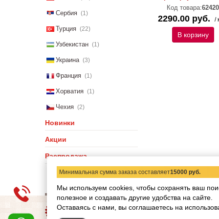
Код товара:
62420
Сербия
(1)
2290.00 руб.
/ 
Турция
(22)
В корзину
Узбекистан
(1)
Украина
(3)
Франция
(1)
Хорватия
(1)
Чехия
(2)
Новинки
Акции
Распродажа
Минимальная сумма заказа составляет
15000 руб.
Мы используем cookies, чтобы сохранять ваш пои
полезное и создавать другие удобства на сайте.
О компании
Статьи
Н
Оставаясь с нами, вы соглашаетесь на использов
Copyright © 2012-2026 ww