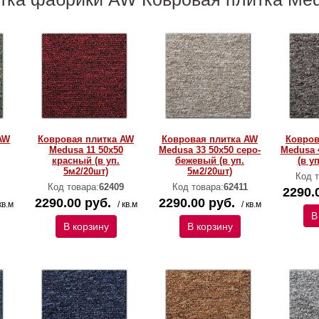
AW
Ковровая плитка AW
Ковровая плитка AW
Ковров
Medusa 11 50х50
Medusa 33 50х50 серо-
Medusa 
красный (в уп.
бежевый (в уп.
(в у
5м2/20шт)
5м2/20шт)
Код т
Код товара:
62409
Код товара:
62411
2290.
2290.00 руб.
2290.00 руб.
кв.м
/ кв.м
/ кв.м
В
В корзину
В корзину