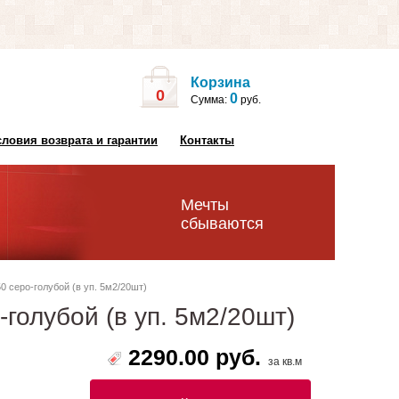
Корзина
0
0
Сумма:
руб.
словия возврата и гарантии
Контакты
Мечты
сбываются
 серо-голубой (в уп. 5м2/20шт)
голубой (в уп. 5м2/20шт)
2290.00 руб.
за кв.м