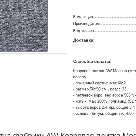
Коллекция
Производитель
Код товара
Доставка:
Способы оплаты:
Ковровая плитка AW Medusa (Мед
ворсом.
- пожарный сертификат КМ2
- размер 50х50 см., класс 33
- петлевой ворс, вес ворса 505 г/
- нить - iMax 100% полиамид (SD
- высота ворса 2,4 мм, общая 5,4
- основа - битум, общий вес 4,0 к
итка фабрики AW Ковровая плитка Me