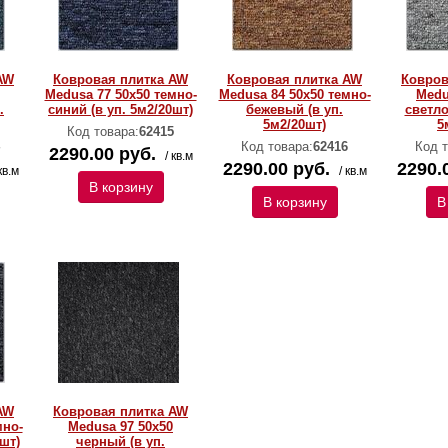
AW
Ковровая плитка AW
Ковровая плитка AW
Ковров
Medusa 77 50х50 темно-
Medusa 84 50х50 темно-
Medu
.
синий (в уп. 5м2/20шт)
бежевый (в уп.
светло
5м2/20шт)
5
Код товара:
62415
Код товара:
62416
Код т
2290.00 руб.
/ кв.м
2290.00 руб.
2290.
кв.м
/ кв.м
В корзину
В корзину
В
AW
Ковровая плитка AW
мно-
Medusa 97 50х50
шт)
черный (в уп.