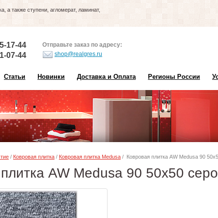
, а также ступени, агломерат, ламинат,
5-17-44
Отправьте заказ по адресу:
shop@realgres.ru
1-07-44
Статьи
Новинки
Доставка и Оплата
Регионы России
У
ытие
/
Ковровая плитка
/
Ковровая плитка Medusa
/ Ковровая плитка AW Medusa 90 50х50
плитка AW Medusa 90 50х50 серо-