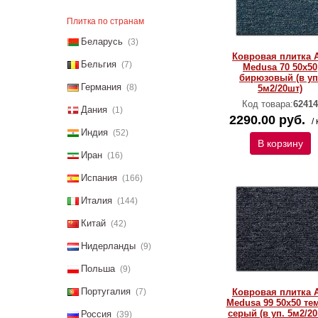
Плитка по странам
Беларусь
(3)
Ковровая плитка 
Бельгия
(7)
Medusa 70 50х50
бирюзовый (в уп
Германия
(8)
5м2/20шт)
Код товара:
62414
Дания
(1)
2290.00 руб.
/ 
Индия
(52)
В корзину
Иран
(16)
Испания
(166)
Италия
(144)
Китай
(42)
Нидерланды
(9)
Польша
(9)
Португалия
(7)
Ковровая плитка 
Medusa 99 50х50 те
серый (в уп. 5м2/20
Россия
(39)