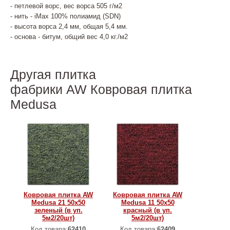
- петлевой ворс, вес ворса 505 г/м2
- нить - iMax 100% полиамид (SDN)
- высота ворса 2,4 мм, общая 5,4 мм.
- основа - битум, общий вес 4,0 кг./м2
Другая плитка
фабрики AW Ковровая плитка
Medusa
Ковровая плитка AW
Ковровая плитка AW
Medusa 21 50х50
Medusa 11 50х50
зеленый (в уп.
красный (в уп.
5м2/20шт)
5м2/20шт)
Код товара:
62410
Код товара:
62409