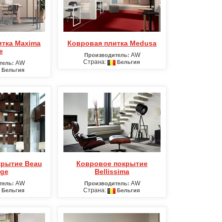
Ковровая плитка Medusa
e
AW
Производитель:
Страна:
Бельгия
AW
тель:
Бельгия
Ковровое покрытие
age
Bellissima
AW
AW
тель:
Производитель:
Страна:
Бельгия
Бельгия