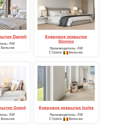
рытие Danieli
Ковровое покрытие
Dioniso
AW
тель:
Бельгия
AW
Производитель:
Страна:
Бельгия
крытие Grand
Ковровое покрытие Isotta
AW
AW
тель:
Производитель:
Страна:
Бельгия
Бельгия