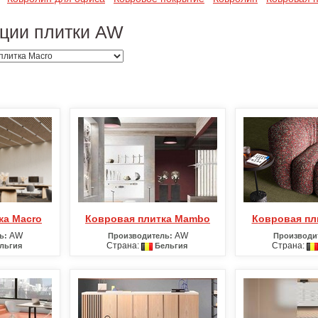
кции плитки AW
ка Macro
Ковровая плитка Mambo
Ковровая пл
AW
AW
ь:
Производитель:
Производи
Страна:
Страна:
льгия
Бельгия