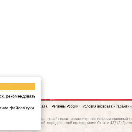
ск, рекомендовать
овинки
Доставка и Оплата
Регионы России
Условия возврата и гарантии
ание файлов куки.
w.realgres.ru
 на то, что данный интернет-сайт носит исключительно информационный ха
вляется публичной офертой, определяемой положениями Статьи 437 (2) Граж