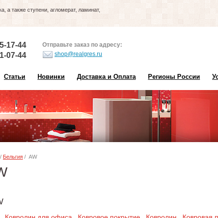
, а также ступени, агломерат, ламинат,
5-17-44
Отправьте заказ по адресу:
shop@realgres.ru
1-07-44
Статьи
Новинки
Доставка и Оплата
Регионы России
У
/
Бельгия
/ AW
W
W
Ковролин для офиса
Ковровое покрытие
Ковролин
Ковровая 