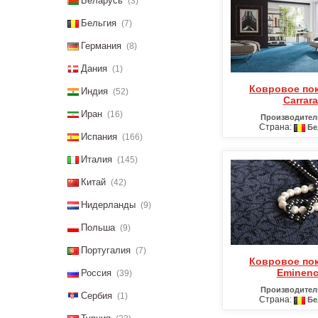
Беларусь
(3)
Бельгия
(7)
Германия
(8)
Дания
(1)
Ковровое покрытие
Индия
(52)
Carrara
Иран
(16)
Производител
Страна:
Бе
Испания
(166)
Италия
(145)
Китай
(42)
Нидерланды
(9)
Польша
(9)
Португалия
(7)
Ковровое покрытие
Eminen
Россия
(39)
Производител
Сербия
(1)
Страна:
Бе