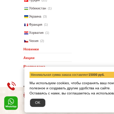
Турция
(22)
Узбекистан
(1)
Украина
(3)
Франция
(1)
Хорватия
(1)
Чехия
(2)
Новинки
Акции
Распродажа
Минимальная сумма заказа составляет
15000 руб.
Мы используем cookies, чтобы сохранять ваш пои
полезное и создавать другие удобства на сайте.
О компании
Статьи
Н
Оставаясь с нами, вы соглашаетесь на использов
Copyright © 2012-2026 ww
OK
Обращаем ваше внимание
при каких условиях не я
кодекса РФ.