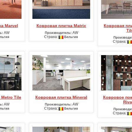
ка Marvel
Ковровая плитка Matrix
Ковровая плитка Maxima
Til
AW
AW
ь:
Производитель:
Страна:
льгия
Бельгия
Производи
Страна:
 Metro Tile
Ковровая плитка Mineral
Ковровое покрытие Beau
Riv
AW
AW
ь:
Производитель:
Страна:
льгия
Бельгия
Производи
Страна: