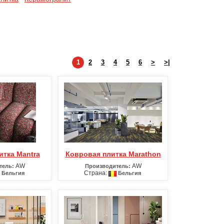
1
2
3
4
5
6
>
>|
итка Mantra
Ковровая плитка Marathon
AW
AW
тель:
Производитель:
Страна:
Бельгия
Бельгия