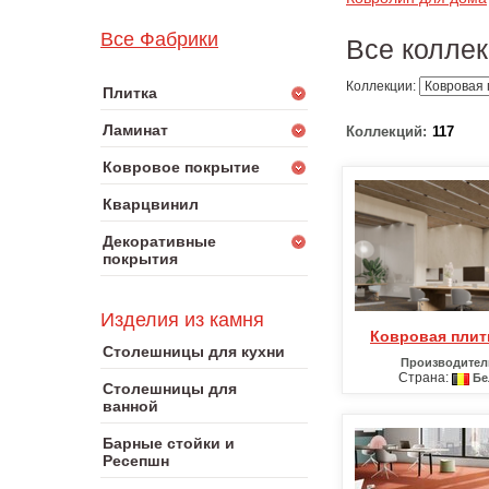
Все Фабрики
Все колле
Коллекции:
Плитка
Ламинат
Коллекций:
117
Ковровое покрытие
Кварцвинил
Декоративные
покрытия
Изделия из камня
Ковровая плит
Столешницы для кухни
Производител
Страна:
Бе
Столешницы для
ванной
Барные стойки и
Ресепшн