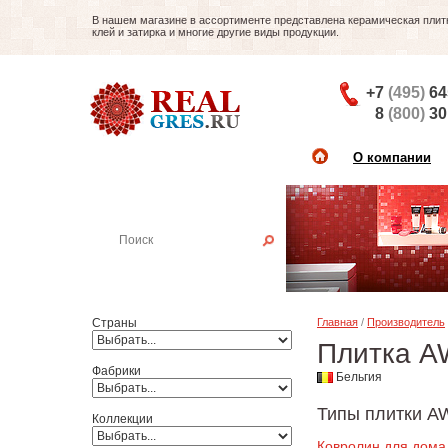
В нашем магазине в ассортименте представлена керамическая плитка
клей и затирка и многие другие виды продукции.
+7
(495)
64
8
(800)
30
О компании
Найти плитку
Пример:
Настенная плитка
Страны
Главная
/
Производитель
Плитка A
Фабрики
Бельгия
Типы плитки A
Коллекции
Ковролин для дома