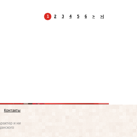
1
2
3
4
5
6
>
>|
Контакты
рактер и ни
данского