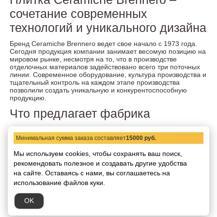
сочетание современных
технологий и уникального дизайна
Бренд Ceramiche Brennero ведет свое начало с 1973 года.
Сегодня продукция компании занимает весомую позицию на
мировом рынке, несмотря на то, что в производстве
отделочных материалов задействовано всего три поточных
линии. Современное оборудование, культура производства и
тщательный контроль на каждом этапе производства
позволили создать уникальную и конкурентоспособную
продукцию.
Что предлагает фабрика
Более десятка коллекций компании Ceramiche Brennero
выполнены каждая в определенном стиле, что позволяет
Минимальная сумма заказа составляет
15000 руб.
создавать непередаваемые варианты оформления
интерьера на любой вкус от классического стиля до
Мы используем cookies, чтобы сохранять ваш поиск,
выдержанного английского. Изюминкой керамической плитки
рекомендовать
полезное и создавать другие удобства
Ceramiche Brennero является наличие в большинстве
на сайте.
Оставаясь с нами, вы соглашаетесь на
коллекций цветочных мотивов. Базовая плитка и декор
использование файлов куки.
каждой коллекции строго соответствуют выбранному стилю.
Вся линейка керамической плитки Ceramiche Brennero
OK
имеется в наличии в магазине RealGres. Также стоит
обратить пристальное внимание плитке из керамогранита