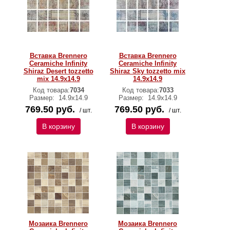
Вставка Brennero
Вставка Brennero
Ceramiche Infinity
Ceramiche Infinity
Shiraz Desert tozzetto
Shiraz Sky tozzetto mix
mix 14.9х14.9
14.9х14.9
Код товара:
7034
Код товара:
7033
Размер:
14.9х14.9
Размер:
14.9х14.9
769.50 руб.
769.50 руб.
/ шт.
/ шт.
В корзину
В корзину
Мозаика Brennero
Мозаика Brennero