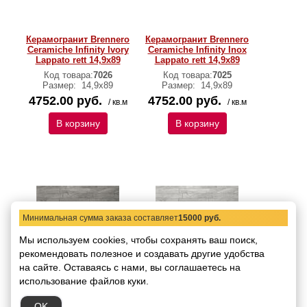
Керамогранит Brennero
Керамогранит Brennero
Ceramiche Infinity Ivory
Ceramiche Infinity Inox
Lappato rett 14,9x89
Lappato rett 14,9x89
Код товара:
7026
Код товара:
7025
Размер:
14,9x89
Размер:
14,9x89
4752.00 руб.
4752.00 руб.
/ кв.м
/ кв.м
В корзину
В корзину
Минимальная сумма заказа составляет
15000 руб.
Мы используем cookies, чтобы сохранять ваш поиск,
рекомендовать
Керамогранит Brennero
полезное и создавать другие удобства
Керамогранит Brennero
Ceramiche Infinity Silver
Ceramiche Infinity Perla
на сайте.
Оставаясь с нами, вы соглашаетесь на
Lappato rett 14,9x89
Lappato rett 14,9x89
использование файлов куки.
Код товара:
7024
Код товара:
7023
Размер:
14,9x89
Размер:
14,9x89
OK