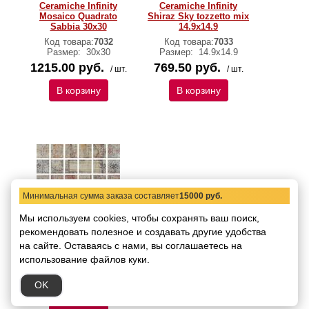
Ceramiche Infinity
Ceramiche Infinity
Mosaico Quadrato
Shiraz Sky tozzetto mix
Sabbia 30х30
14.9х14.9
Код товара:
7032
Код товара:
7033
Размер:
30х30
Размер:
14.9х14.9
1215.00 руб.
769.50 руб.
/ шт.
/ шт.
В корзину
В корзину
Минимальная сумма заказа составляет
15000 руб.
Мы используем cookies, чтобы сохранять ваш поиск,
Вставка Brennero
рекомендовать
Ceramiche Infinity
полезное и создавать другие удобства
Shiraz Desert tozzetto
на сайте.
Оставаясь с нами, вы соглашаетесь на
mix 14.9х14.9
использование файлов куки.
Код товара:
7034
Размер:
14.9х14.9
OK
769.50 руб.
/ шт.