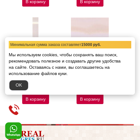
В корзину
В корзину
Минимальная сумма заказа составляет
15000 руб.
Мы используем cookies, чтобы сохранять ваш поиск,
рекомендовать
СУ28 Угол ASCOT
полезное и создавать другие удобства
СП593 Плитка ASCOT
PRECIOUSWALL AGATA
PRECIOUSWALL AGATA
на сайте.
Оставаясь с нами, вы соглашаетесь на
PRWAA50 AGATA ANG
PRW350 AGATA PAV
использование файлов куки.
ALZATA 15 Ang
(cipria) 33,3X33,3
Код товара:
18061
Код товара:
18062
OK
50.74 руб.
1726.45 руб.
/ шт.
/ кв.м
В корзину
В корзину