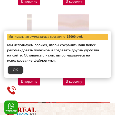
В корзину
В корзину
Минимальная сумма заказа составляет
15000 руб.
Мы используем cookies, чтобы сохранять ваш поиск,
рекомендовать
СУ28 Угол ASCOT
полезное и создавать другие удобства
СП593 Плитка ASCOT
PRECIOUSWALL AGATA
PRECIOUSWALL AGATA
на сайте.
Оставаясь с нами, вы соглашаетесь на
PRWAA50 AGATA ANG
PRW350 AGATA PAV
использование файлов куки.
ALZATA 15 Ang
(cipria) 33,3X33,3
Код товара:
18061
Код товара:
18062
OK
50.74 руб.
1726.45 руб.
/ шт.
/ кв.м
В корзину
В корзину