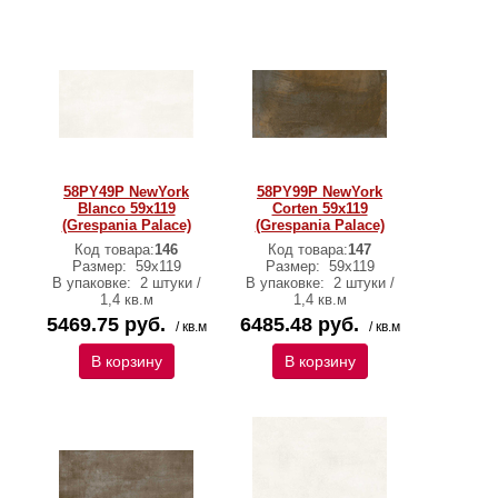
58PY49P NewYork
58PY99P NewYork
Blanco 59x119
Corten 59x119
(Grespania Palace)
(Grespania Palace)
Код товара:
146
Код товара:
147
Размер:
59x119
Размер:
59x119
В упаковке:
2 штуки /
В упаковке:
2 штуки /
1,4 кв.м
1,4 кв.м
5469.75 руб.
6485.48 руб.
/ кв.м
/ кв.м
В корзину
В корзину