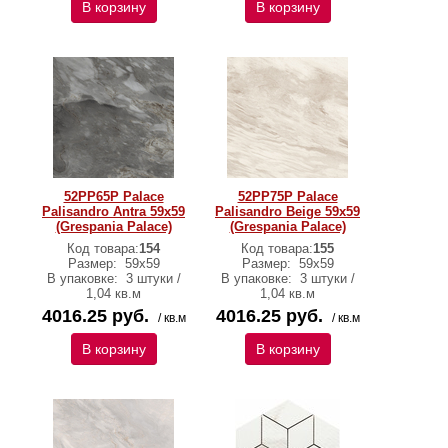
В корзину
В корзину
52PP65P Palace
52PP75P Palace
Palisandro Antra 59х59
Palisandro Beige 59х59
(Grespania Palace)
(Grespania Palace)
Код товара:
154
Код товара:
155
Размер:
59х59
Размер:
59х59
В упаковке:
3 штуки /
В упаковке:
3 штуки /
1,04 кв.м
1,04 кв.м
4016.25 руб.
4016.25 руб.
/ кв.м
/ кв.м
В корзину
В корзину