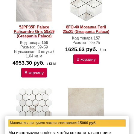
52PP35P Palace
8FO-40 Мозаика Forli
Palisandro Gris 59х59
25x25 (Grespania Palace)
(Grespania Palace)
Код товара:
157
Код товара:
156
Размер:
25x25
Размер:
59х59
1625.63 руб.
/ шт.
В упаковке:
3 штуки /
1,04 кв.м
В корзину
4953.30 руб.
/ кв.м
В корзину
Минимальная сумма заказа составляет
15000 руб.
8RA-40 Мозаика
52PG75P Плитка
Мы используем cookies, чтобы сохранять ваш поиск,
Ravenna 28x29
Grespania Palace Agata