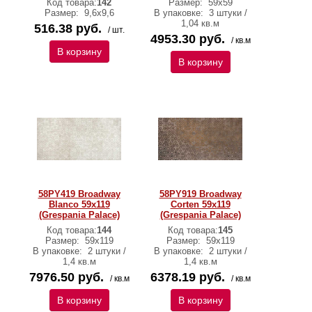
Код товара:
142
Размер:
59x59
Размер:
9,6x9,6
В упаковке:
3 штуки /
1,04 кв.м
516.38 руб.
/ шт.
4953.30 руб.
/ кв.м
В корзину
В корзину
58PY419 Broadway
58PY919 Broadway
Blanco 59x119
Corten 59x119
(Grespania Palace)
(Grespania Palace)
Код товара:
144
Код товара:
145
Размер:
59x119
Размер:
59x119
В упаковке:
2 штуки /
В упаковке:
2 штуки /
1,4 кв.м
1,4 кв.м
7976.50 руб.
6378.19 руб.
/ кв.м
/ кв.м
В корзину
В корзину