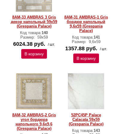
8AM-33 AMBRAS 3 Gris
8AM-31 AMBRAS-1 Gris
декор напольный 59x59
бордюр напольный
(Grespania Palace)
9,6x59 (Grespania
Palace)
Код товара:
140
Размер:
59х59
Код товара:
141
Размер:
9,6х59
6024.38 руб.
/ шт.
1357.88 руб.
/ шт.
В корзину
В корзину
8AM-32 AMBRAS-2 Gris
52PC45P Palace
угол бордюра
Calacata 59x59
напольного 9,6x9,6
(Grespania Palace)
(Grespania Palace)
Код товара:
143