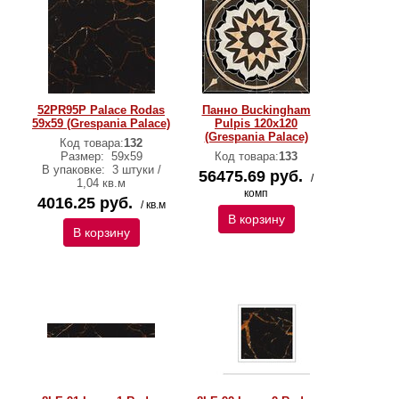
52PR95P Palace Rodas
Панно Buckingham
59x59 (Grespania Palace)
Pulpis 120х120
(Grespania Palace)
Код товара:
132
Размер:
59x59
Код товара:
133
В упаковке:
3 штуки /
56475.69 руб.
/
1,04 кв.м
комп
4016.25 руб.
/ кв.м
В корзину
В корзину