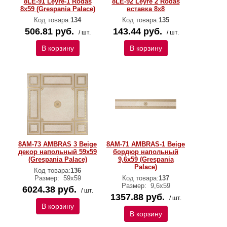
8LE-91 Leyre-1 Rodas
8LE-92 Leyre 2 Rodas
8х59 (Grespania Palace)
вставка 8х8
Код товара:
134
Код товара:
135
506.81 руб.
143.44 руб.
/ шт.
/ шт.
В корзину
В корзину
8AM-73 AMBRAS 3 Beige
8AM-71 AMBRAS-1 Beige
декор напольный 59x59
бордюр напольный
(Grespania Palace)
9,6x59 (Grespania
Palace)
Код товара:
136
Размер:
59x59
Код товара:
137
Размер:
9,6x59
6024.38 руб.
/ шт.
1357.88 руб.
/ шт.
В корзину
В корзину