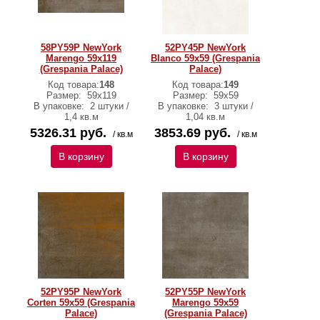
58PY59P NewYork
52PY45P NewYork
Marengo 59x119
Blanco 59x59 (Grespania
(Grespania Palace)
Palace)
Код товара:
148
Код товара:
149
Размер:
59x119
Размер:
59x59
В упаковке:
2 штуки /
В упаковке:
3 штуки /
1,4 кв.м
1,04 кв.м
5326.31 руб.
3853.69 руб.
/ кв.м
/ кв.м
В корзину
В корзину
52PY95P NewYork
52PY55P NewYork
Corten 59x59 (Grespania
Marengo 59x59
Palace)
(Grespania Palace)