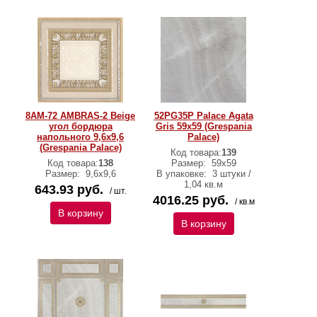
8AM-72 AMBRAS-2 Beige
52PG35P Palace Agata
угол бордюра
Gris 59х59 (Grespania
напольного 9,6x9,6
Palace)
(Grespania Palace)
Код товара:
139
Код товара:
138
Размер:
59х59
Размер:
9,6x9,6
В упаковке:
3 штуки /
1,04 кв.м
643.93 руб.
/ шт.
4016.25 руб.
/ кв.м
В корзину
В корзину