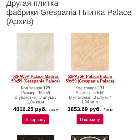
Другая плитка
фабрики Grespania Плитка Palace
(Архив)
52PA05P Palace Madras
52PA75P Palace Indalo
59x59 (Grespania Palace)
59x59 (Grespania Palace)
Код товара:
129
Код товара:
131
Размер:
59x59
Размер:
59x59
В упаковке:
3 штуки /
В упаковке:
3 штуки /
1,04 кв.м
1,04 кв.м
4016.25 руб.
3853.69 руб.
/ кв.м
/ кв.м
В корзину
В корзину