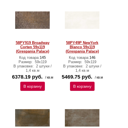
58PY919 Broadway
58PY49P NewYork
Corten 59x119
Blanco 59x119
(Grespania Palace)
(Grespania Palace)
Код товара:
145
Код товара:
146
Размер:
59x119
Размер:
59x119
В упаковке:
2 штуки /
В упаковке:
2 штуки /
1,4 кв.м
1,4 кв.м
6378.19 руб.
5469.75 руб.
/ кв.м
/ кв.м
В корзину
В корзину