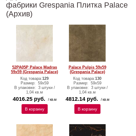
фабрики Grespania Плитка Palace
(Архив)
52PA05P Palace Madras
Palace Pulpis 59x59
59x59 (Grespania Palace)
(Grespania Palace)
Код товара:
129
Код товара:
130
Размер:
59x59
Размер:
59x59
В упаковке:
3 штуки /
В упаковке:
3 штуки /
1,04 кв.м
1,04 кв.м
4016.25 руб.
4812.14 руб.
/ кв.м
/ кв.м
В корзину
В корзину