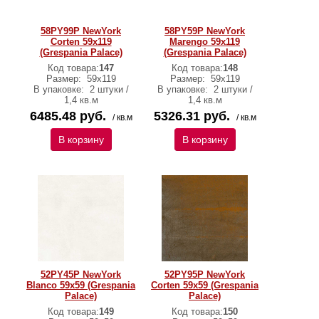
58PY99P NewYork
58PY59P NewYork
Corten 59x119
Marengo 59x119
(Grespania Palace)
(Grespania Palace)
Код товара:
147
Код товара:
148
Размер:
59x119
Размер:
59x119
В упаковке:
2 штуки /
В упаковке:
2 штуки /
1,4 кв.м
1,4 кв.м
6485.48 руб.
5326.31 руб.
/ кв.м
/ кв.м
В корзину
В корзину
52PY45P NewYork
52PY95P NewYork
Blanco 59x59 (Grespania
Corten 59x59 (Grespania
Palace)
Palace)
Код товара:
149
Код товара:
150