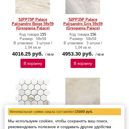
52PP75P Palace
52PP35P Palace
Palisandro Beige 59х59
Palisandro Gris 59х59
(Grespania Palace)
(Grespania Palace)
Код товара:
155
Код товара:
156
Размер:
59х59
Размер:
59х59
В упаковке:
3 штуки /
В упаковке:
3 штуки /
1,04 кв.м
1,04 кв.м
4016.25 руб.
4953.30 руб.
/ кв.м
/ кв.м
В корзину
В корзину
Минимальная сумма заказа составляет
15000 руб.
8RA-40 Мозаика
52PG75P Плитка
Мы используем cookies, чтобы сохранять ваш поиск,
Ravenna 28x29
Grespania Palace Agata
рекомендовать
(Grespania Palace)
полезное и создавать другие удобства
Beige 59х59