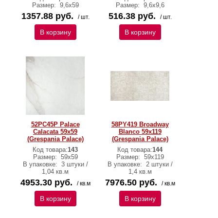
Размер:
9,6х59
Размер:
9,6x9,6
1357.88 руб.
516.38 руб.
/ шт.
/ шт.
В корзину
В корзину
52PC45P Palace
58PY419 Broadway
Calacata 59x59
Blanco 59x119
(Grespania Palace)
(Grespania Palace)
Код товара:
143
Код товара:
144
Размер:
59x59
Размер:
59x119
В упаковке:
3 штуки /
В упаковке:
2 штуки /
1,04 кв.м
1,4 кв.м
4953.30 руб.
7976.50 руб.
/ кв.м
/ кв.м
В корзину
В корзину