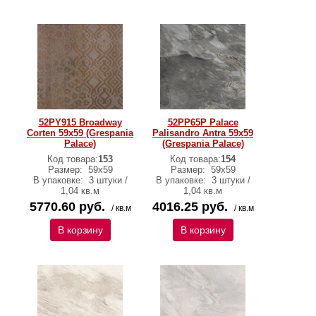
52PY915 Broadway
52PP65P Palace
Corten 59x59 (Grespania
Palisandro Antra 59х59
Palace)
(Grespania Palace)
Код товара:
153
Код товара:
154
Размер:
59x59
Размер:
59х59
В упаковке:
3 штуки /
В упаковке:
3 штуки /
1,04 кв.м
1,04 кв.м
5770.60 руб.
4016.25 руб.
/ кв.м
/ кв.м
В корзину
В корзину