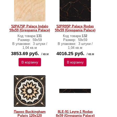
52PA75P Palace Indalo
52PR95P Palace Rodas
59x59 (Grespania Palace)
59x59 (Grespania Palace)
Код товара:
131
Код товара:
132
Размер:
59x59
Размер:
59x59
В упаковке:
3 штуки /
В упаковке:
3 штуки /
1,04 кв.м
1,04 кв.м
3853.69 руб.
4016.25 руб.
/ кв.м
/ кв.м
В корзину
В корзину
Панно Buckingham
8LE-91 Leyre-1 Rodas
Pulpis 120х120
8х59 (Grespania Palace)