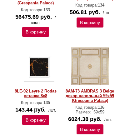
(Grespania Palace)
Код товара:
134
Код товара:
133
506.81 руб.
/ шт.
56475.69 руб.
/
В корзину
комп
В корзину
8LE-92 Leyre 2 Rodas
8AM-73 AMBRAS 3 Beige
вставка 8х8
декор напольный 59x59
(Grespania Palace)
Код товара:
135
Код товара:
136
143.44 руб.
/ шт.
Размер:
59x59
6024.38 руб.
В корзину
/ шт.
В корзину