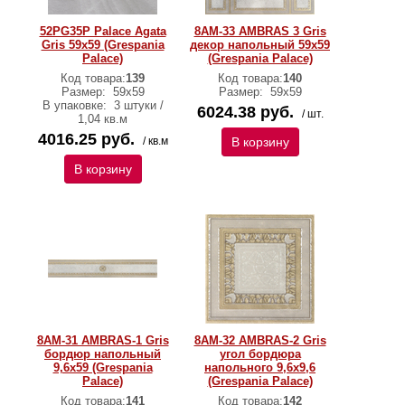
52PG35P Palace Agata
8AM-33 AMBRAS 3 Gris
Gris 59х59 (Grespania
декор напольный 59x59
Palace)
(Grespania Palace)
Код товара:
139
Код товара:
140
Размер:
59х59
Размер:
59х59
В упаковке:
3 штуки /
6024.38 руб.
/ шт.
1,04 кв.м
4016.25 руб.
/ кв.м
В корзину
В корзину
8AM-31 AMBRAS-1 Gris
8AM-32 AMBRAS-2 Gris
бордюр напольный
угол бордюра
9,6x59 (Grespania
напольного 9,6x9,6
Palace)
(Grespania Palace)
Код товара:
141
Код товара:
142