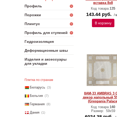
вставка 8х8
Профиль
Код товара:
135
143.44 руб.
Порожки
/ 
В корзину
Плинтус
Профиль для ступеней
Гидроизоляция
Деформационные швы
Изделия и аксессуары
для укладки
Плитка по странам
Беларусь
(3)
8AM-33 AMBRAS 3 G
Бельгия
(7)
декор напольный 5
(Grespania Palace
Германия
(8)
Код товара:
140
Размер:
59х59
Дания
(1)
6024.38 руб.