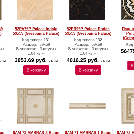
59
52PA75P Palace Indalo
52PR95P Palace Rodas
Панно
)
59x59 (Grespania Palace)
59x59 (Grespania Palace)
Pul
(Gres
Код товара:
131
Код товара:
132
Размер:
59x59
Размер:
59x59
Код
и /
В упаковке:
3 штуки /
В упаковке:
3 штуки /
5647
1,04 кв.м
1,04 кв.м
3853.69 руб.
4016.25 руб.
кв.м
/ кв.м
/ кв.м
В
В корзину
В корзину
das
8AM-73 AMBRAS 3 Beige
8AM-71 AMBRAS-1 Beige
8AM-72 