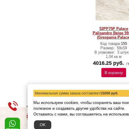
52PP75P Palace
Palisandro Beige 59
(Grespania Palace
Код товара:
155
Размер:
59х59
В упаковке:
3 штук
1,04 кв.м
4016.25 руб.
/ 
В корзину
Минимальная сумма заказа составляет
15000 руб.
Мы используем cookies, чтобы сохранять ваш пои
полезное и создавать другие удобства на сайте.
О компании
Статьи
Н
Оставаясь с нами, вы соглашаетесь на использов
Copyright © 2012-2026 ww
OK
Обращаем ваше внимание
при каких условиях не я