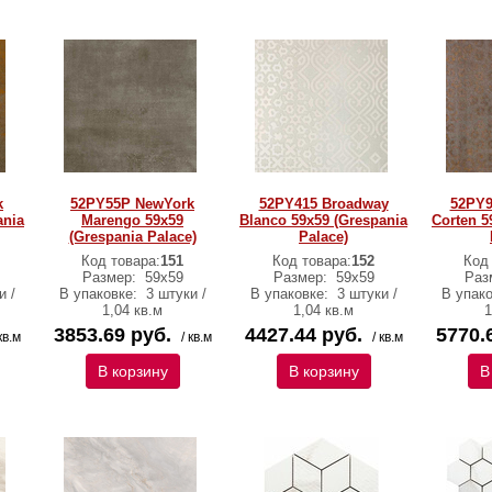
k
52PY55P NewYork
52PY415 Broadway
52PY9
ania
Marengo 59x59
Blanco 59x59 (Grespania
Corten 5
(Grespania Palace)
Palace)
Код товара:
151
Код товара:
152
Код
Размер:
59x59
Размер:
59x59
Раз
и /
В упаковке:
3 штуки /
В упаковке:
3 штуки /
В упак
1,04 кв.м
1,04 кв.м
1
3853.69 руб.
4427.44 руб.
5770.
кв.м
/ кв.м
/ кв.м
В корзину
В корзину
В