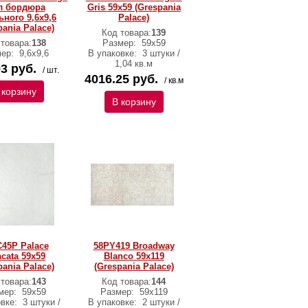
л бордюра
Gris 59х59 (Grespania
ного 9,6x9,6
Palace)
pania Palace)
Код товара:
139
 товара:
138
Размер:
59х59
мер:
9,6x9,6
В упаковке:
3 штуки /
1,04 кв.м
3 руб.
/ шт.
4016.25 руб.
/ кв.м
 корзину
В корзину
45P Palace
58PY419 Broadway
acata 59x59
Blanco 59x119
pania Palace)
(Grespania Palace)
 товара:
143
Код товара:
144
мер:
59x59
Размер:
59x119
овке:
3 штуки /
В упаковке:
2 штуки /