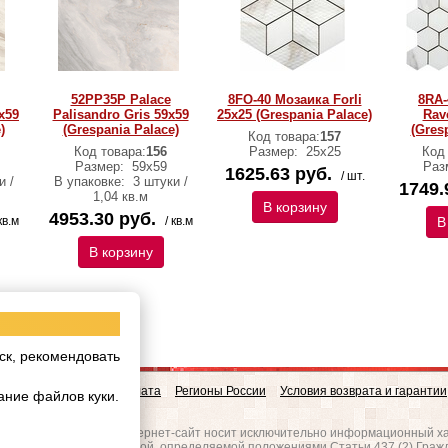
52PP35P Palace
8FO-40 Мозаика Forli
8RA-
х59
Palisandro Gris 59х59
25x25 (Grespania Palace)
Rav
)
(Grespania Palace)
(Gres
Код товара:
157
Код товара:
156
Размер:
25x25
Код
Размер:
59х59
Раз
1625.63 руб.
/ шт.
и /
В упаковке:
3 штуки /
1749.
1,04 кв.м
В корзину
4953.30 руб.
кв.м
/ кв.м
В
В корзину
ск, рекомендовать
овинки
Доставка и Оплата
Регионы России
Условия возврата и гарантии
ание файлов куки.
w.realgres.ru
 на то, что данный интернет-сайт носит исключительно информационный ха
вляется публичной офертой, определяемой положениями Статьи 437 (2) Граж