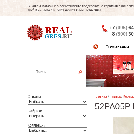
В нашем магазине в ассортименте представлена керамическая плитка
клей и затирка и многие другие виды продукции.
+7
(495)
64
8
(800)
30
О компании
Найти плитку
Пример:
Настенная плитка
Страны
Главная
/
Плитка
/
Керамо
52PA05P P
Фабрики
Коллекции