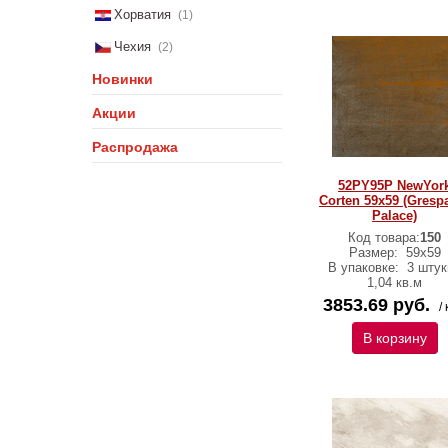
Хорватия
(1)
Чехия
(2)
Новинки
Акции
Распродажа
52PY95P NewYor
Corten 59x59 (Gresp
Palace)
Код товара:
150
Размер:
59x59
В упаковке:
3 штук
1,04 кв.м
3853.69 руб.
/ 
В корзину