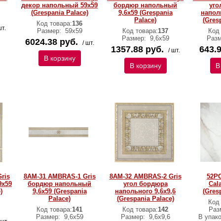
декор напольный 59x59
бордюр напольный
уго
(Grespania Palace)
9,6x59 (Grespania
наполь
Palace)
(Gres
Код товара:
136
шт.
Размер:
59x59
Код товара:
137
Код
Размер:
9,6x59
Раз
6024.38 руб.
/ шт.
1357.88 руб.
643.9
/ шт.
В корзину
В корзину
В
ris
8AM-31 AMBRAS-1 Gris
8AM-32 AMBRAS-2 Gris
52PC
9x59
бордюр напольный
угол бордюра
Cal
)
9,6x59 (Grespania
напольного 9,6x9,6
(Gres
Palace)
(Grespania Palace)
Код
Код товара:
141
Код товара:
142
Раз
Размер:
9,6х59
Размер:
9,6x9,6
В упак