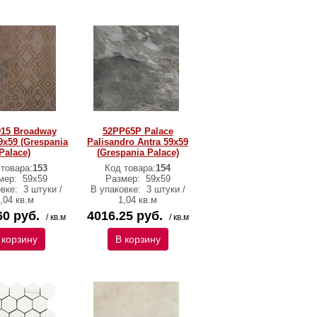
15 Broadway
52PP65P Palace
9x59 (Grespania
Palisandro Antra 59х59
Palace)
(Grespania Palace)
 товара:
153
Код товара:
154
мер:
59x59
Размер:
59х59
овке:
3 штуки /
В упаковке:
3 штуки /
,04 кв.м
1,04 кв.м
60 руб.
4016.25 руб.
/ кв.м
/ кв.м
 корзину
В корзину