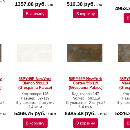
 шт.
1
1357.88 руб.
516.38 руб.
/ шт.
/ шт.
4953.
В корзину
В корзину
В
y
58PY49P NewYork
58PY99P NewYork
58PY
Blanco 59x119
Corten 59x119
Mare
)
(Grespania Palace)
(Grespania Palace)
(Gres
Код товара:
146
Код товара:
147
Код
Размер:
59x119
Размер:
59x119
Раз
и /
В упаковке:
2 штуки /
В упаковке:
2 штуки /
В упак
1,4 кв.м
1,4 кв.м
5469.75 руб.
6485.48 руб.
5326.
кв.м
/ кв.м
/ кв.м
В корзину
В корзину
В