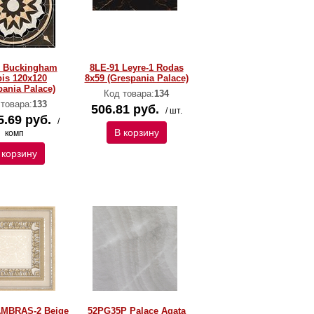
 Buckingham
8LE-91 Leyre-1 Rodas
pis 120х120
8х59 (Grespania Palace)
pania Palace)
Код товара:
134
 товара:
133
506.81 руб.
/ шт.
5.69 руб.
/
В корзину
комп
 корзину
AMBRAS-2 Beige
52PG35P Palace Agata