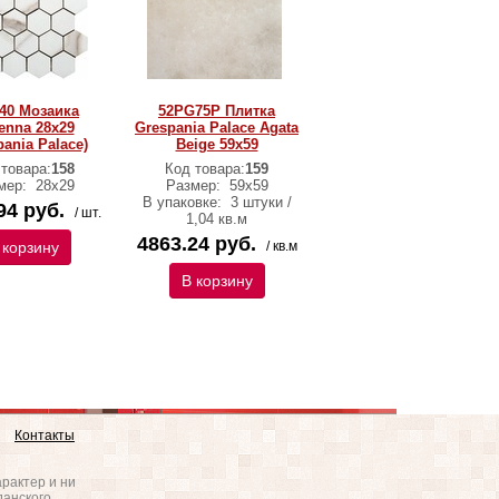
40 Мозаика
52PG75P Плитка
enna 28x29
Grespania Palace Agata
pania Palace)
Beige 59х59
 товара:
158
Код товара:
159
мер:
28x29
Размер:
59х59
В упаковке:
3 штуки /
94 руб.
/ шт.
1,04 кв.м
4863.24 руб.
 корзину
/ кв.м
В корзину
Контакты
рактер и ни
данского