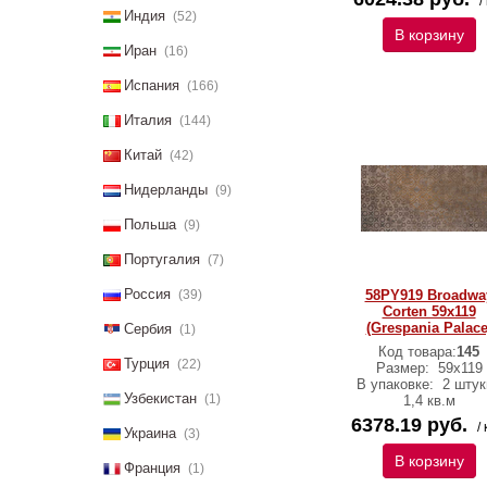
/
Индия
(52)
В корзину
Иран
(16)
Испания
(166)
Италия
(144)
Китай
(42)
Нидерланды
(9)
Польша
(9)
Португалия
(7)
Россия
(39)
58PY919 Broadwa
Corten 59x119
(Grespania Palace
Сербия
(1)
Код товара:
145
Турция
(22)
Размер:
59x119
В упаковке:
2 штук
Узбекистан
(1)
1,4 кв.м
6378.19 руб.
/ 
Украина
(3)
В корзину
Франция
(1)