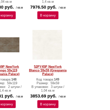
,04 кв.м
1,4 кв.м
30 руб.
7976.50 руб.
/ кв.м
/ кв.м
 корзину
В корзину
59P NewYork
52PY45P NewYork
ngo 59x119
Blanco 59x59 (Grespania
pania Palace)
Palace)
 товара:
148
Код товара:
149
мер:
59x119
Размер:
59x59
овке:
2 штуки /
В упаковке:
3 штуки /
1,4 кв.м
1,04 кв.м
31 руб.
3853.69 руб.
/ кв.м
/ кв.м
 корзину
В корзину