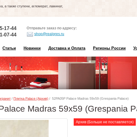
, а также ступени, агломерат, ламинат,
5-17-44
Отправьте заказ по адресу:
shop@realgres.ru
1-07-44
Статьи
Новинки
Доставка и Оплата
Регионы России
У
гранит
/
Плитка Palace (Архив)
/ 52PA05P Palace Madras 59x59 (Grespania Palace)
alace Madras 59x59 (Grespania P
Архив (Больше не поставляется)