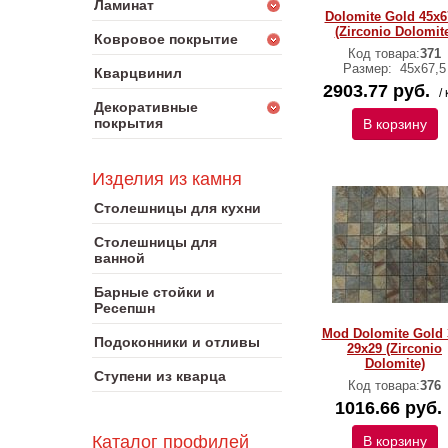
Ламинат
Dolomite Gold 45x6
(Zirconio Dolomit
Ковровое покрытие
Код товара:
371
Размер:
45х67,5
Кварцвинил
2903.77 руб.
/ 
Декоративные
покрытия
В корзину
Изделия из камня
Столешницы для кухни
Столешницы для
ванной
Барные стойки и
Ресепшн
Mod Dolomite Gold 
Подоконники и отливы
29x29 (Zirconio
Dolomite)
Ступени из кварца
Код товара:
376
1016.66 руб.
Каталог профилей
В корзину