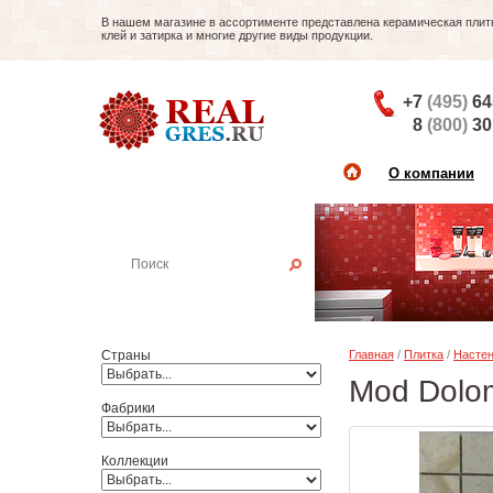
В нашем магазине в ассортименте представлена керамическая плитка
клей и затирка и многие другие виды продукции.
+7
(495)
64
8
(800)
30
О компании
Найти плитку
Пример:
Настенная плитка
Страны
Главная
/
Плитка
/
Настен
Mod Dolom
Фабрики
Коллекции