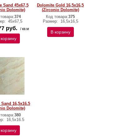
e Sand 45x67,5
Dolomite Gold 16,5x16,5
nio Dolomite)
(Zirconio Dolomite)
 товара:
374
Код товара:
375
ер:
45х67,5
Размер:
16,5x16,5
77 руб.
/ кв.м
В корзину
 корзину
 Sand 16,5x16.5
nio Dolomite)
 товара:
380
ер:
16,5x16.5
 корзину