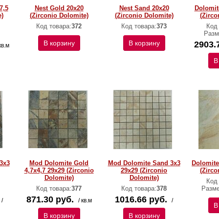
7,5
Nest Gold 20х20
Nest Sand 20х20
Dolomit
e)
(Zirconio Dolomite)
(Zirconio Dolomite)
(Zirco
Код товара:
372
Код товара:
373
Код
Разм
В корзину
В корзину
2903.
кв.м
В
3x3
Mod Dolomite Gold
Mod Dolomite Sand 3x3
Dolomite
4,7x4,7 29x29 (Zirconio
29x29 (Zirconio
(Zirco
Dolomite)
Dolomite)
Код
Код товара:
377
Код товара:
378
Разм
871.30 руб.
1016.66 руб.
/
/ кв.м
/
В
В корзину
В корзину