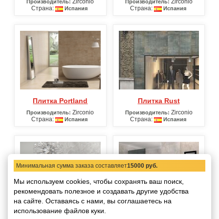
Zirconio
Zirconio
Производитель:
Производитель:
Страна:
Страна:
Испания
Испания
Плитка Portland
Плитка Rust
Zirconio
Zirconio
Производитель:
Производитель:
Страна:
Страна:
Испания
Испания
Минимальная сумма заказа составляет
15000 руб.
Мы используем cookies, чтобы сохранять ваш поиск,
рекомендовать
полезное и создавать другие удобства
на сайте.
Оставаясь с нами, вы соглашаетесь на
использование файлов куки.
Плитка S.Thomas
Плитка Senses