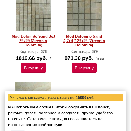
Mod Dolomite Sand 3x3
Mod Dolomite Sand
29x29 (Zirconio
4,7x4,7 29x29 (Zirconio
Dolomite)
Dolomite)
Код товара:
378
Код товара:
379
1016.66 руб.
871.30 руб.
/
/ кв.м
В корзину
В корзину
Минимальная сумма заказа составляет
15000 руб.
Мы используем cookies, чтобы сохранять ваш поиск,
рекомендовать
полезное и создавать другие удобства
на сайте.
Оставаясь с нами, вы соглашаетесь на
Dolomite Sand 16,5x16.5
использование файлов куки.
(Zirconio Dolomite)