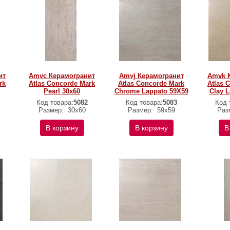
ит
Amvc Керамогранит
Amvj Керамогранит
Amvk 
rk
Atlas Concorde Mark
Atlas Concorde Mark
Atlas 
Pearl 30x60
Chrome Lappato 59X59
Clay 
Код товара:
5082
Код товара:
5083
Код 
Размер:
30x60
Размер:
59х59
Раз
В корзину
В корзину
В