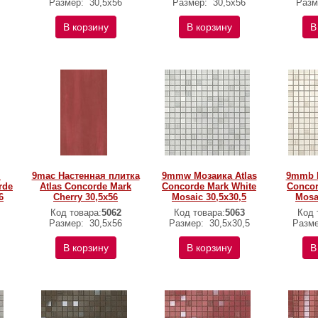
Размер:
30,5x56
Размер:
30,5x56
Разм
В корзину
В корзину
В
я
9mac Настенная плитка
9mmw Мозаика Atlas
9mmb М
rde
Atlas Concorde Mark
Concorde Mark White
Concor
6
Cherry 30,5x56
Mosaic 30,5x30,5
Mosa
Код товара:
5062
Код товара:
5063
Код 
Размер:
30,5x56
Размер:
30,5x30,5
Разм
В корзину
В корзину
В