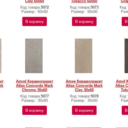
Clay 60x60
Tobacco 60x60
Gra
Код товара:
5072
Код товара:
5073
Код 
Размер:
60x60
Размер:
60x60
Раз
В корзину
В корзину
В
ит
Amvd Керамогранит
Amve Керамогранит
Amvf 
rk
Atlas Concorde Mark
Atlas Concorde Mark
Atlas 
Chrome 30x60
Clay 30x60
Tob
Код товара:
5077
Код товара:
5078
Код 
Размер:
30x60
Размер:
30x60
Раз
В корзину
В корзину
В