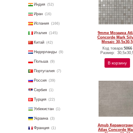
Индия
(52)
Иран
(16)
Испания
(166)
Италия
9mme Мозаика Atl
(145)
Concorde Mark Sil
Mosaic 30,5x30,5
Китай
(42)
Код товара:
5066
Нидерланды
(9)
Размер:
30,5x30,
Польша
(9)
В корзину
Португалия
(7)
Россия
(39)
Сербия
(1)
Турция
(22)
Узбекистан
(1)
Украина
(3)
Amub Керамогран
Франция
(1)
Atlas Concorde Ma