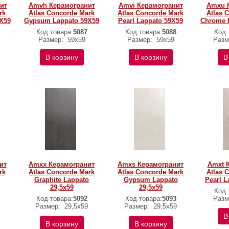
ит
Amvh Керамогранит
Amvi Керамогранит
Amxu 
rk
Atlas Concorde Mark
Atlas Concorde Mark
Atlas 
9X59
Gypsum Lappato 59X59
Pearl Lappato 59X59
Chrome L
Код товара:
5087
Код товара:
5088
Код 
Размер:
59х59
Размер:
59х59
Разм
В корзину
В корзину
В
ит
Amxx Керамогранит
Amxs Керамогранит
Amxt 
rk
Atlas Concorde Mark
Atlas Concorde Mark
Atlas 
Graphite Lappato
Gypsum Lappato
Pearl L
29,5x59
29,5x59
Код 
Код товара:
5092
Код товара:
5093
Разм
Размер:
29,5x59
Размер:
29,5x59
В
В корзину
В корзину