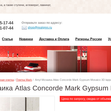
, а также ступени, агломерат, ламинат,
5-17-44
Отправьте заказ по адресу:
shop@realgres.ru
1-07-44
Статьи
Новинки
Доставка и Оплата
Регионы России
У
ная плитка
/
Плитка Mark
/ Amyl Мозаика Atlas Concorde Mark Gypsum Mosaico 3D lapp
ика Atlas Concorde Mark Gypsum 
Цена по запросу, скидка от объем