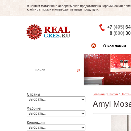
В нашем магазине в ассортименте представлена керамическая плитка
клей и затирка и многие другие виды продукции.
+7
(495)
64
8
(800)
30
О компании
Найти плитку
Пример:
Настенная плитка
Страны
Главная
/
Плитка
/
Настен
Amyl Моза
Фабрики
Коллекции