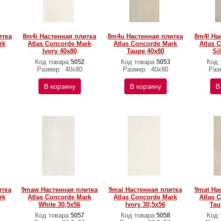
итка
8m4i Настенная плитка
8m4u Настенная плитка
8m4l На
rk
Atlas Concorde Mark
Atlas Concorde Mark
Atlas 
Ivory 40x80
Taupe 40x80
Si
Код товара:
5052
Код товара:
5053
Код 
Размер:
40x80
Размер:
40x80
Раз
В корзину
В корзину
В
итка
9maw Настенная плитка
9mai Настенная плитка
9mat На
rk
Atlas Concorde Mark
Atlas Concorde Mark
Atlas 
White 30,5x56
Ivory 30,5x56
Tau
Код товара:
5057
Код товара:
5058
Код 