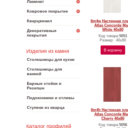
Ламинат
Ковровое покрытие
Кварцвинил
8m4w Настенная пл
Atlas Concorde Ma
White 40x80
Декоративные
покрытия
Код товара:
5051
Размер:
40x80
В корзину
Изделия из камня
Столешницы для кухни
Столешницы для
ванной
Барные стойки и
Ресепшн
Подоконники и отливы
Ступени из кварца
8m4h Настенная пл
Atlas Concorde Ma
Cherry 40x80
Код товара:
5056
Каталог профилей