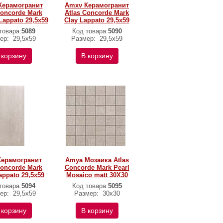
Керамогранит
Amxv Керамогранит
Concorde Mark
Atlas Concorde Mark
appato 29,5x59
Clay Lappato 29,5x59
товара:
5089
Код товара:
5090
ер:
29,5x59
Размер:
29,5x59
 корзину
В корзину
Керамогранит
Amya Мозаика Atlas
Concorde Mark
Concorde Mark Pearl
appato 29,5x59
Mosaico matt 30X30
товара:
5094
Код товара:
5095
ер:
29,5x59
Размер:
30х30
 корзину
В корзину