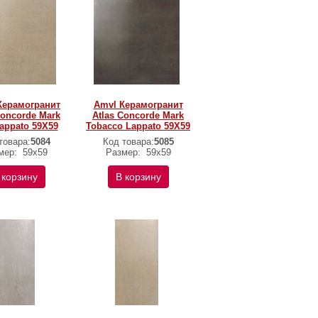
Керамогранит
Amvl Керамогранит
Concorde Mark
Atlas Concorde Mark
Lappato 59X59
Tobacco Lappato 59X59
товара:
5084
Код товара:
5085
мер:
59х59
Размер:
59х59
 корзину
В корзину