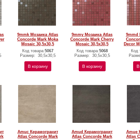
as
9mmk Мозаика Atlas
9mmy Мозаика Atlas
9mmd М
ver
Concorde Mark Moka
Concorde Mark Cherry
Concor
Mosaic 30,5x30,5
Mosaic 30,5x30,5
Decor M
Код товара:
5067
Код товара:
5068
Код 
5
Размер:
30,5x30,5
Размер:
30,5x30,5
Разм
В корзину
В корзину
В
ит
Amuc Керамогранит
Amud Керамогранит
Amue 
rk
Atlas Concorde Mark
Atlas Concorde Mark
Atlas 