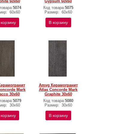
phite 60x60
Gypsum 60x60
товара:
5074
Код товара:
5075
мер:
60x60
Размер:
60x60
 корзину
В корзину
Керамогранит
Amvg Керамогранит
Concorde Mark
Atlas Concorde Mark
acco 30x60
Graphite 30x60
товара:
5079
Код товара:
5080
мер:
30x60
Размер:
30x60
 корзину
В корзину