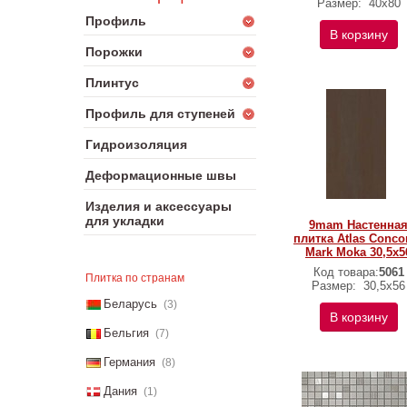
Размер:
40x80
Профиль
В корзину
Порожки
Плинтус
Профиль для ступеней
Гидроизоляция
Деформационные швы
Изделия и аксессуары
для укладки
9mam Настенна
плитка Atlas Conco
Mark Moka 30,5x5
Код товара:
5061
Плитка по странам
Размер:
30,5x56
Беларусь
(3)
В корзину
Бельгия
(7)
Германия
(8)
Дания
(1)