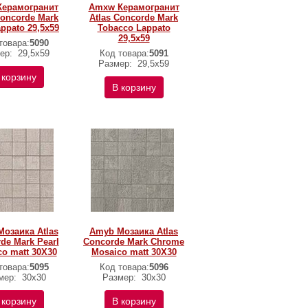
Керамогранит
Amxw Керамогранит
Concorde Mark
Atlas Concorde Mark
appato 29,5x59
Tobacco Lappato
29,5x59
товара:
5090
ер:
29,5x59
Код товара:
5091
Размер:
29,5x59
 корзину
В корзину
озаика Atlas
Amyb Мозаика Atlas
de Mark Pearl
Concorde Mark Chrome
o matt 30X30
Mosaico matt 30X30
товара:
5095
Код товара:
5096
мер:
30х30
Размер:
30х30
 корзину
В корзину