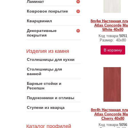
Ламинат
Ковровое покрытие
Кварцвинил
8m4w Настенная пл
Atlas Concorde Ma
White 40x80
Декоративные
покрытия
Код товара:
5051
Размер:
40x80
В корзину
Изделия из камня
Столешницы для кухни
Столешницы для
ванной
Барные стойки и
Ресепшн
Подоконники и отливы
Ступени из кварца
8m4h Настенная пл
Atlas Concorde Ma
Cherry 40x80
Код товара:
5056
Каталог профилей