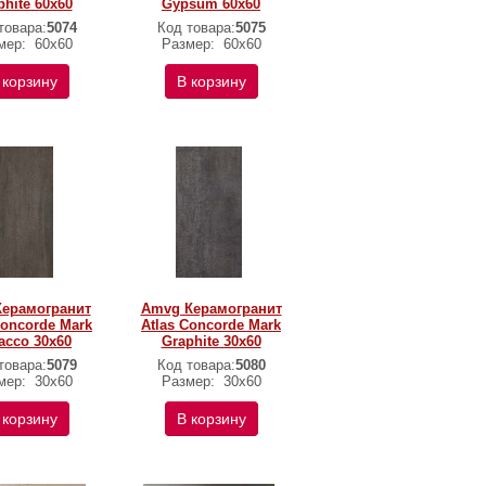
phite 60x60
Gypsum 60x60
товара:
5074
Код товара:
5075
мер:
60x60
Размер:
60x60
 корзину
В корзину
Керамогранит
Amvg Керамогранит
Concorde Mark
Atlas Concorde Mark
acco 30x60
Graphite 30x60
товара:
5079
Код товара:
5080
мер:
30x60
Размер:
30x60
 корзину
В корзину