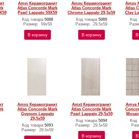
ит
Amvi Керамогранит
Amxu Керамогранит
Amxv 
rk
Atlas Concorde Mark
Atlas Concorde Mark
Atlas 
9X59
Pearl Lappato 59X59
Chrome Lappato 29,5x59
Clay L
Код товара:
5088
Код товара:
5089
Код 
Размер:
59х59
Размер:
29,5x59
Разм
В корзину
В корзину
В
ит
Amxs Керамогранит
Amxt Керамогранит
Amya М
rk
Atlas Concorde Mark
Atlas Concorde Mark
Concor
Gypsum Lappato
Pearl Lappato 29,5x59
Mosaic
29,5x59
Код товара:
5094
Код 
Код товара:
5093
Размер:
29,5x59
Раз
Размер:
29,5x59
В корзину
В