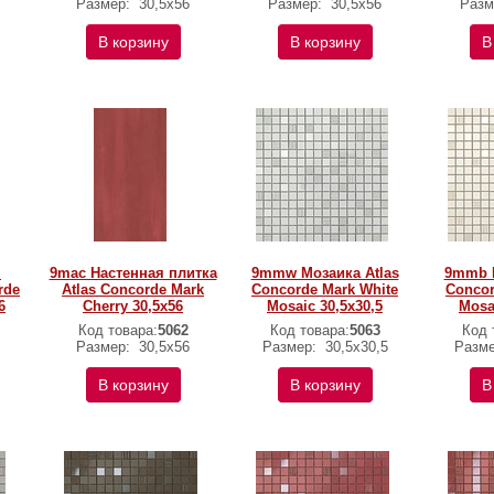
Размер:
30,5x56
Размер:
30,5x56
Разм
В корзину
В корзину
В
я
9mac Настенная плитка
9mmw Мозаика Atlas
9mmb М
rde
Atlas Concorde Mark
Concorde Mark White
Concor
6
Cherry 30,5x56
Mosaic 30,5x30,5
Mosa
Код товара:
5062
Код товара:
5063
Код 
Размер:
30,5x56
Размер:
30,5x30,5
Разм
В корзину
В корзину
В