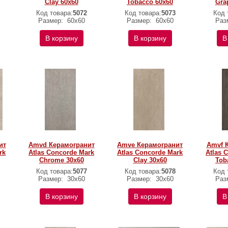
Clay 60x60
Tobacco 60x60
Gra
Код товара:
5072
Код товара:
5073
Код 
Размер:
60x60
Размер:
60x60
Раз
В корзину
В корзину
В
ит
Amvd Керамогранит
Amve Керамогранит
Amvf 
rk
Atlas Concorde Mark
Atlas Concorde Mark
Atlas 
Chrome 30x60
Clay 30x60
Tob
Код товара:
5077
Код товара:
5078
Код 
Размер:
30x60
Размер:
30x60
Раз
В корзину
В корзину
В