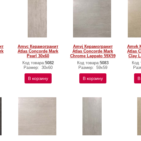
ит
Amvc Керамогранит
Amvj Керамогранит
Amvk 
rk
Atlas Concorde Mark
Atlas Concorde Mark
Atlas 
Pearl 30x60
Chrome Lappato 59X59
Clay 
Код товара:
5082
Код товара:
5083
Код 
Размер:
30x60
Размер:
59х59
Раз
В корзину
В корзину
В