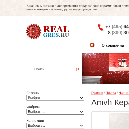
В нашем магазине в ассортименте представлена керамическая плитка
клей и затирка и многие другие виды продукции.
+7
(495)
64
8
(800)
30
О компании
Найти плитку
Пример:
Настенная плитка
Страны
Главная
/
Плитка
/
Настен
Amvh Кер
Фабрики
Коллекции