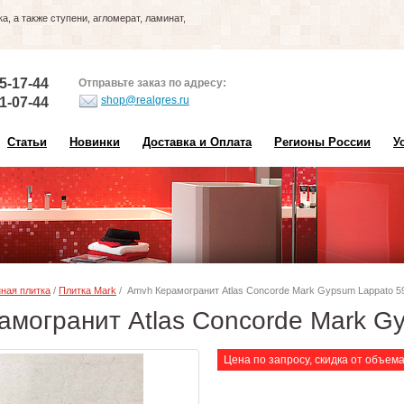
, а также ступени, агломерат, ламинат,
5-17-44
Отправьте заказ по адресу:
shop@realgres.ru
1-07-44
Статьи
Новинки
Доставка и Оплата
Регионы России
У
ная плитка
/
Плитка Mark
/ Amvh Керамогранит Atlas Concorde Mark Gypsum Lappato 5
амогранит Atlas Concorde Mark G
Цена по запросу, скидка от объем