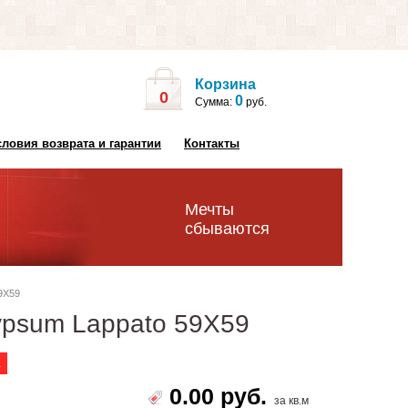
Корзина
0
0
Сумма:
руб.
словия возврата и гарантии
Контакты
Мечты
сбываются
9X59
ypsum Lappato 59X59
а
0.00 руб.
за кв.м