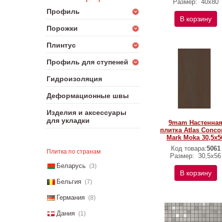
Размер:
40x80
Профиль
В корзину
Порожки
Плинтус
Профиль для ступеней
Гидроизоляция
Деформационные швы
Изделия и аксессуары
для укладки
9mam Настенна
плитка Atlas Conco
Mark Moka 30,5x5
Код товара:
5061
Плитка по странам
Размер:
30,5x56
Беларусь
(3)
В корзину
Бельгия
(7)
Германия
(8)
Дания
(1)