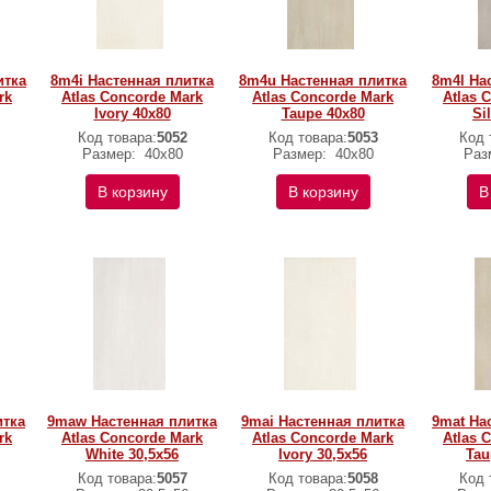
итка
8m4i Настенная плитка
8m4u Настенная плитка
8m4l На
rk
Atlas Concorde Mark
Atlas Concorde Mark
Atlas 
Ivory 40x80
Taupe 40x80
Si
Код товара:
5052
Код товара:
5053
Код 
Размер:
40x80
Размер:
40x80
Раз
В корзину
В корзину
В
итка
9maw Настенная плитка
9mai Настенная плитка
9mat На
rk
Atlas Concorde Mark
Atlas Concorde Mark
Atlas 
White 30,5x56
Ivory 30,5x56
Tau
Код товара:
5057
Код товара:
5058
Код 