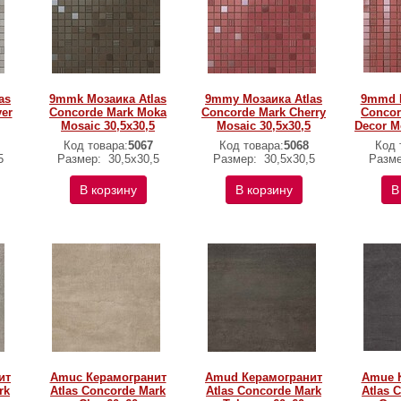
as
9mmk Мозаика Atlas
9mmy Мозаика Atlas
9mmd М
ver
Concorde Mark Moka
Concorde Mark Cherry
Concor
Mosaic 30,5x30,5
Mosaic 30,5x30,5
Decor M
Код товара:
5067
Код товара:
5068
Код 
5
Размер:
30,5x30,5
Размер:
30,5x30,5
Разм
В корзину
В корзину
В
ит
Amuc Керамогранит
Amud Керамогранит
Amue 
rk
Atlas Concorde Mark
Atlas Concorde Mark
Atlas 