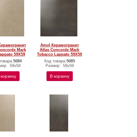
Керамогранит
Amvl Керамогранит
Concorde Mark
Atlas Concorde Mark
Lappato 59X59
Tobacco Lappato 59X59
товара:
5084
Код товара:
5085
мер:
59х59
Размер:
59х59
 корзину
В корзину