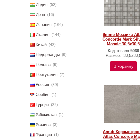
Индия
(52)
Иран
(16)
Испания
(166)
Италия
9mme Мозаика Atl
(144)
Concorde Mark Sil
Mosaic 30,5x30,5
Китай
(42)
Код товара:
5066
Нидерланды
(9)
Размер:
30,5x30,
Польша
(9)
В корзину
Португалия
(7)
Россия
(39)
Сербия
(1)
Турция
(22)
Узбекистан
(1)
Украина
(3)
Amub Керамогран
Франция
(1)
Atlas Concorde Ma