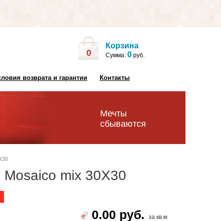
Корзина
0
0
Сумма:
руб.
словия возврата и гарантии
Контакты
Мечты
сбываются
X30
e Mosaico mix 30X30
а
0.00 руб.
за кв.м