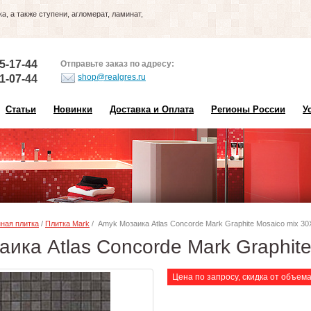
, а также ступени, агломерат, ламинат,
5-17-44
Отправьте заказ по адресу:
shop@realgres.ru
1-07-44
Статьи
Новинки
Доставка и Оплата
Регионы России
У
ная плитка
/
Плитка Mark
/ Amyk Мозаика Atlas Concorde Mark Graphite Mosaico mix 30
ика Atlas Concorde Mark Graphit
Цена по запросу, скидка от объем