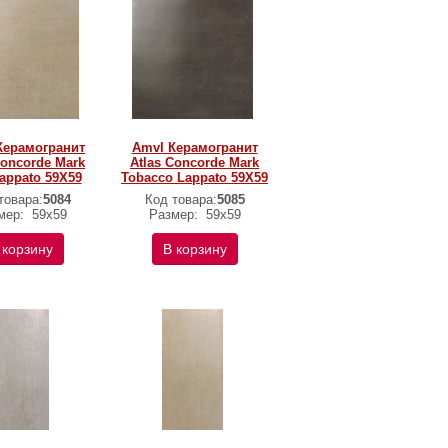
Керамогранит
Amvl Керамогранит
Concorde Mark
Atlas Concorde Mark
Lappato 59X59
Tobacco Lappato 59X59
товара:
5084
Код товара:
5085
мер:
59х59
Размер:
59х59
 корзину
В корзину