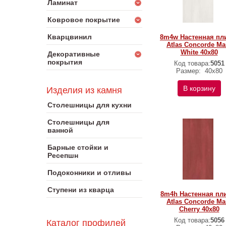
Ламинат
Ковровое покрытие
Кварцвинил
8m4w Настенная пл
Atlas Concorde Ma
White 40x80
Декоративные
покрытия
Код товара:
5051
Размер:
40x80
В корзину
Изделия из камня
Столешницы для кухни
Столешницы для
ванной
Барные стойки и
Ресепшн
Подоконники и отливы
Ступени из кварца
8m4h Настенная пл
Atlas Concorde Ma
Cherry 40x80
Код товара:
5056
Каталог профилей