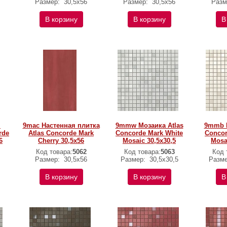
Размер:
30,5x56
Размер:
30,5x56
Разм
В корзину
В корзину
В
я
9mac Настенная плитка
9mmw Мозаика Atlas
9mmb М
rde
Atlas Concorde Mark
Concorde Mark White
Concor
6
Cherry 30,5x56
Mosaic 30,5x30,5
Mosa
Код товара:
5062
Код товара:
5063
Код 
Размер:
30,5x56
Размер:
30,5x30,5
Разм
В корзину
В корзину
В