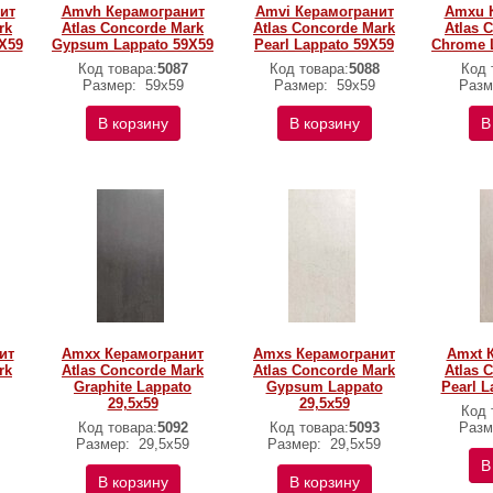
ит
Amvh Керамогранит
Amvi Керамогранит
Amxu 
rk
Atlas Concorde Mark
Atlas Concorde Mark
Atlas 
9X59
Gypsum Lappato 59X59
Pearl Lappato 59X59
Chrome L
Код товара:
5087
Код товара:
5088
Код 
Размер:
59х59
Размер:
59х59
Разм
В корзину
В корзину
В
ит
Amxx Керамогранит
Amxs Керамогранит
Amxt 
rk
Atlas Concorde Mark
Atlas Concorde Mark
Atlas 
Graphite Lappato
Gypsum Lappato
Pearl L
29,5x59
29,5x59
Код 
Код товара:
5092
Код товара:
5093
Разм
Размер:
29,5x59
Размер:
29,5x59
В
В корзину
В корзину