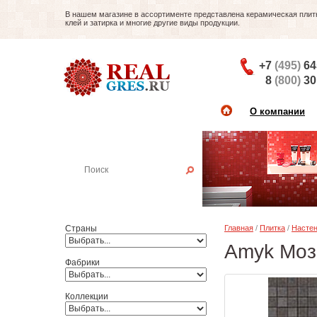
В нашем магазине в ассортименте представлена керамическая плитка
клей и затирка и многие другие виды продукции.
+7
(495)
64
8
(800)
30
О компании
Найти плитку
Пример:
Настенная плитка
Страны
Главная
/
Плитка
/
Настен
Amyk Моза
Фабрики
Коллекции