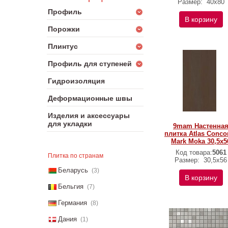
Размер:
40x80
Профиль
В корзину
Порожки
Плинтус
Профиль для ступеней
Гидроизоляция
Деформационные швы
Изделия и аксессуары
для укладки
9mam Настенна
плитка Atlas Conco
Mark Moka 30,5x5
Код товара:
5061
Плитка по странам
Размер:
30,5x56
Беларусь
(3)
В корзину
Бельгия
(7)
Германия
(8)
Дания
(1)