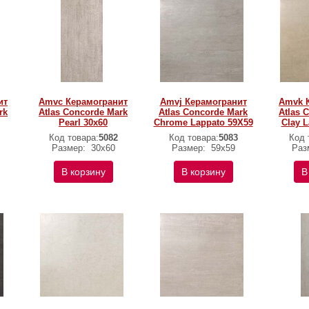
ит
Amvc Керамогранит
Amvj Керамогранит
Amvk 
rk
Atlas Concorde Mark
Atlas Concorde Mark
Atlas 
Pearl 30x60
Chrome Lappato 59X59
Clay 
Код товара:
5082
Код товара:
5083
Код 
Размер:
30x60
Размер:
59х59
Раз
В корзину
В корзину
В