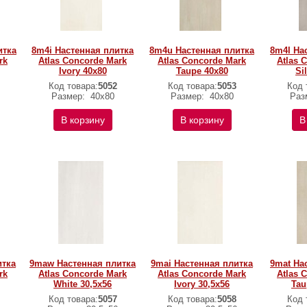
итка
8m4i Настенная плитка
8m4u Настенная плитка
8m4l На
rk
Atlas Concorde Mark
Atlas Concorde Mark
Atlas 
Ivory 40x80
Taupe 40x80
Si
Код товара:
5052
Код товара:
5053
Код 
Размер:
40x80
Размер:
40x80
Раз
В корзину
В корзину
В
итка
9maw Настенная плитка
9mai Настенная плитка
9mat На
rk
Atlas Concorde Mark
Atlas Concorde Mark
Atlas 
White 30,5x56
Ivory 30,5x56
Tau
Код товара:
5057
Код товара:
5058
Код 