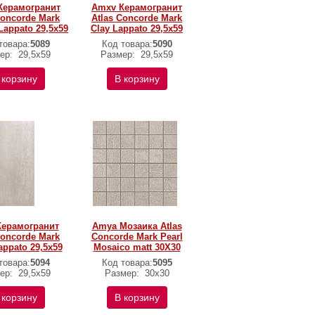
Керамогранит
Amxv Керамогранит
Concorde Mark
Atlas Concorde Mark
appato 29,5x59
Clay Lappato 29,5x59
товара:
5089
Код товара:
5090
ер:
29,5x59
Размер:
29,5x59
 корзину
В корзину
Керамогранит
Amya Мозаика Atlas
Concorde Mark
Concorde Mark Pearl
appato 29,5x59
Mosaico matt 30X30
товара:
5094
Код товара:
5095
ер:
29,5x59
Размер:
30х30
 корзину
В корзину