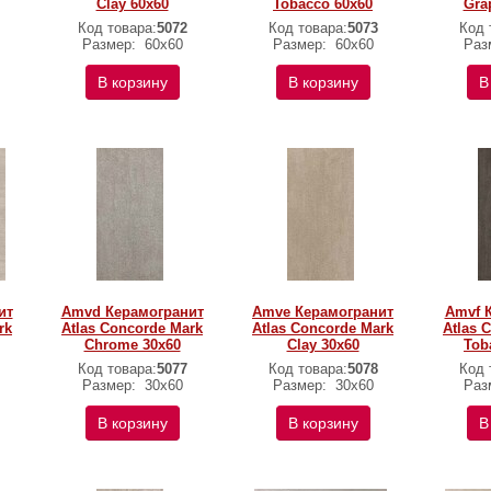
Clay 60x60
Tobacco 60x60
Gra
Код товара:
5072
Код товара:
5073
Код 
Размер:
60x60
Размер:
60x60
Раз
В корзину
В корзину
В
ит
Amvd Керамогранит
Amve Керамогранит
Amvf 
rk
Atlas Concorde Mark
Atlas Concorde Mark
Atlas 
Chrome 30x60
Clay 30x60
Tob
Код товара:
5077
Код товара:
5078
Код 
Размер:
30x60
Размер:
30x60
Раз
В корзину
В корзину
В