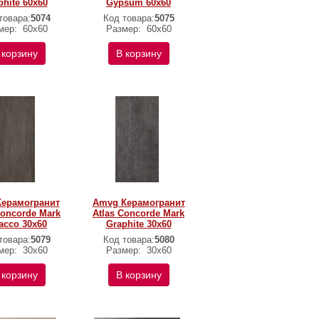
phite 60x60
Gypsum 60x60
товара:
5074
Код товара:
5075
мер:
60x60
Размер:
60x60
 корзину
В корзину
Керамогранит
Amvg Керамогранит
Concorde Mark
Atlas Concorde Mark
acco 30x60
Graphite 30x60
товара:
5079
Код товара:
5080
мер:
30x60
Размер:
30x60
 корзину
В корзину