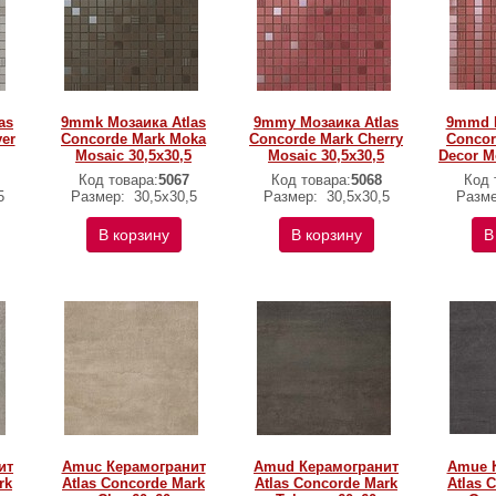
as
9mmk Мозаика Atlas
9mmy Мозаика Atlas
9mmd М
ver
Concorde Mark Moka
Concorde Mark Cherry
Concor
Mosaic 30,5x30,5
Mosaic 30,5x30,5
Decor M
Код товара:
5067
Код товара:
5068
Код 
5
Размер:
30,5x30,5
Размер:
30,5x30,5
Разм
В корзину
В корзину
В
ит
Amuc Керамогранит
Amud Керамогранит
Amue 
rk
Atlas Concorde Mark
Atlas Concorde Mark
Atlas 