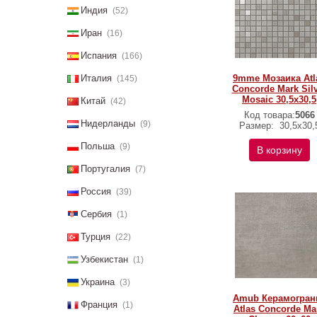
Индия
(52)
Иран
(16)
Испания
(166)
Италия
9mme Мозаика Atl
(145)
Concorde Mark Sil
Mosaic 30,5x30,5
Китай
(42)
Код товара:
5066
Нидерланды
(9)
Размер:
30,5x30,
Польша
(9)
В корзину
Португалия
(7)
Россия
(39)
Сербия
(1)
Турция
(22)
Узбекистан
(1)
Украина
(3)
Amub Керамогран
Франция
(1)
Atlas Concorde Ma