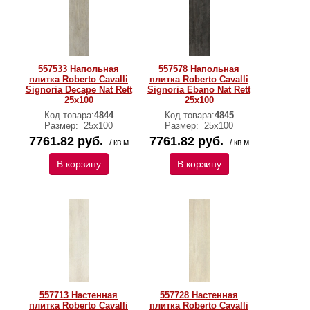
557533 Напольная
557578 Напольная
плитка Roberto Cavalli
плитка Roberto Cavalli
Signoria Decape Nat Rett
Signoria Ebano Nat Rett
25x100
25x100
Код товара:
4844
Код товара:
4845
Размер:
25x100
Размер:
25x100
7761.82 руб.
7761.82 руб.
/ кв.м
/ кв.м
В корзину
В корзину
557713 Настенная
557728 Настенная
плитка Roberto Cavalli
плитка Roberto Cavalli