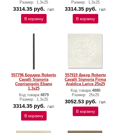
Размер:
1,3x25
Размер:
1,3x25
3314.35 руб.
3314.35 руб.
/ шт.
/ шт.
В корзину
В корзину
557796 Бордюр Roberto
557919 Декор Roberto
Cavalli Signoria
Cavalli Signoria Firma
Coprispigolo Ebano
Araldica Larice 25x25
1,3x25
Код товара:
4880
Код товара:
4879
Размер:
25x25
Размер:
1,3x25
3052.53 руб.
/ шт.
3314.35 руб.
/ шт.
В корзину
В корзину