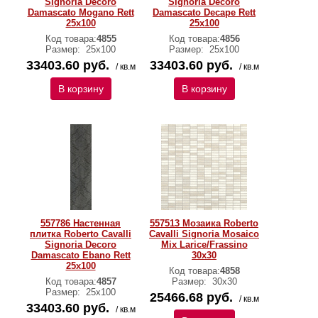
Signoria Decoro
Signoria Decoro
Damascato Mogano Rett
Damascato Decape Rett
25x100
25x100
Код товара:
4855
Код товара:
4856
Размер:
25x100
Размер:
25x100
33403.60 руб.
33403.60 руб.
/ кв.м
/ кв.м
В корзину
В корзину
557786 Настенная
557513 Мозаика Roberto
плитка Roberto Cavalli
Cavalli Signoria Mosaico
Signoria Decoro
Mix Larice/Frassino
Damascato Ebano Rett
30x30
25x100
Код товара:
4858
Код товара:
4857
Размер:
30x30
Размер:
25x100
25466.68 руб.
/ кв.м
33403.60 руб.
/ кв.м