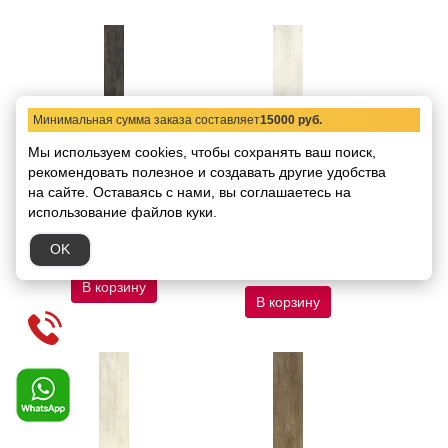
Минимальная сумма заказа составляет
15000 руб.
Мы используем cookies, чтобы сохранять ваш поиск,
557586 Декор Roberto
557507 Напольная
рекомендовать
полезное и создавать другие удобства
Cavalli Signoria Ebano
плитка Roberto Cavalli
на сайте.
Оставаясь с нами, вы соглашаетесь на
Lap Rett Firma 16,5x100
Signoria Larice Lap Rett
25x100
использование файлов куки.
Код товара:
4915
Размер:
16,5x100
Код товара:
4916
Размер:
25x100
OK
5494.73 руб.
/ шт.
8459.71 руб.
/ кв.м
В корзину
В корзину