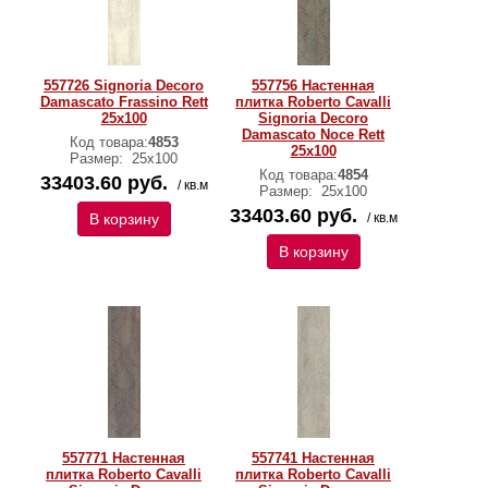
557726 Signoria Decoro
557756 Настенная
Damascato Frassino Rett
плитка Roberto Cavalli
25x100
Signoria Decoro
Damascato Noce Rett
Код товара:
4853
25x100
Размер:
25x100
Код товара:
4854
33403.60 руб.
/ кв.м
Размер:
25x100
33403.60 руб.
В корзину
/ кв.м
В корзину
557771 Настенная
557741 Настенная
плитка Roberto Cavalli
плитка Roberto Cavalli