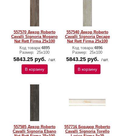
557570 Декор Roberto
557540 Декор Roberto
Cavalli Signoria Mogano
Cavalli Signoria Decape
Nat Rett Firma 25x100
Nat Rett Firma 25x100
Код товара:
4895
Код товара:
4896
Размер:
25x100
Размер:
25x100
5843.25 руб.
5843.25 руб.
/ шт.
/ шт.
В корзину
В корзину
557585 Декор Roberto
557716 Бордюр Roberto
Cavalli Signoria Ebano
Cavalli Signoria Torello
Nat Rett Firma 25x100
Larice Firma 5x25