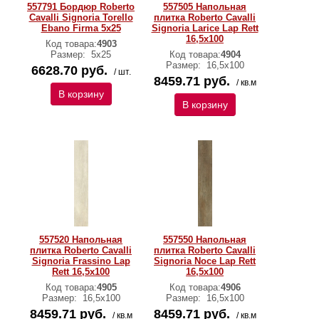
557791 Бордюр Roberto
557505 Напольная
Cavalli Signoria Torello
плитка Roberto Cavalli
Ebano Firma 5x25
Signoria Larice Lap Rett
16,5x100
Код товара:
4903
Размер:
5x25
Код товара:
4904
Размер:
16,5x100
6628.70 руб.
/ шт.
8459.71 руб.
/ кв.м
В корзину
В корзину
557520 Напольная
557550 Напольная
плитка Roberto Cavalli
плитка Roberto Cavalli
Signoria Frassino Lap
Signoria Noce Lap Rett
Rett 16,5x100
16,5x100
Код товара:
4905
Код товара:
4906
Размер:
16,5x100
Размер:
16,5x100
8459.71 руб.
8459.71 руб.
/ кв.м
/ кв.м